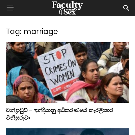
Tag: marriage
චන්ද්‍රාචුඩ් – ඉන්දියානු අධිකරණයේ කැරලිකාර
විනිසුරුවා