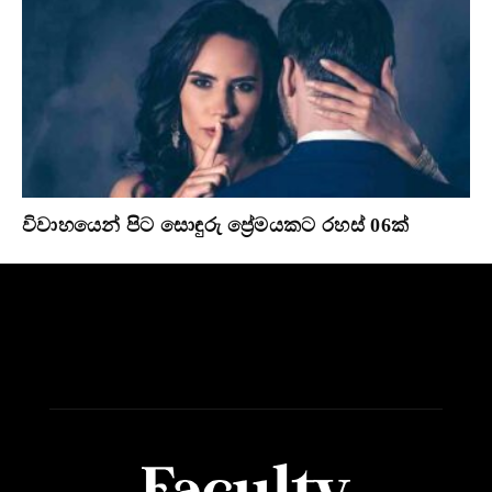
විවාහයෙන් පිට සොඳුරු ප්‍රේමයකට රහස් 06ක්