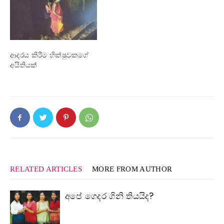
ආදරය කිරීම භික්ෂුවකගේ
අයිතියක්
RELATED ARTICLES
MORE FROM AUTHOR
අපේ ගෙදර ගිනි තියයිද?