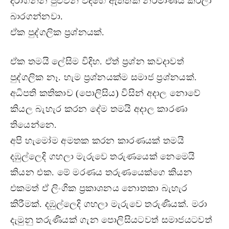
දරාගන්න පුළුවන් විදිහෙ ඇත්තක් නිර්මාණය කරලා
බාරගන්නවා.
ඒක පුද්ගලික ප‍්‍රශ්නයක්.
ඒක තමයි ලේසිම විදිහ. ඒත් ප‍්‍රශ්න කවදාවත්
පුද්ගලික නෑ. හැම ප‍්‍රශ්නයක්ම සමාජ ප‍්‍රශ්නයක්.
අධිපති කතිකාව (පොලිසිය) විසින් අදාල නොවේ
කියල බැහැර කරන දේම තමයි අදාල කාරණා
තියෙන්නෙ.
අපි හැමෝම අමතක කරන කාරණයක් තමයි
දඹුල්ලෙදි ගහලා මැරුවෙ තරුණයෙක් නෙමෙයි
කියන එක. මේ මරණය තරුණයෙක්ගෙ කියන
එකමත් ඒ ලිංගික ප‍්‍රකාශනය නොතකා බැහැර
කිරීමක්. දඹුල්ලෙදි ගහලා මැරුවෙ තරුණියක්. මරා
දැමුනු තරුණියක් ගැන පොලිසියටවත් සමාජයටවත්