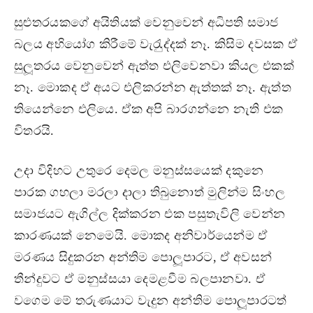
සුළුතරයකගේ අයිතියක් වෙනුවෙන් අධිපති සමාජ
බලය අභියෝග කිරීමේ වැරැුද්දක් නෑ. කිසිම දවසක ඒ
සුලූතරය වෙනුවෙන් ඇත්ත එලිවෙනවා කියල එකක්
නෑ. මොකද ඒ අයට එලිකරන්න ඇත්තක් නෑ. ඇත්ත
තියෙන්නෙ එලියෙ. ඒක අපි බාරගන්නෙ නැති එක
විතරයි.
උදා විදිහට උතුරෙ දෙමල මනුස්සයෙක් දකුනෙ
පාරක ගහලා මරලා දාලා තිබුනොත් මුලින්ම සිංහල
සමාජයට ඇගිල්ල දික්කරන එක පසුතැවිලි වෙන්න
කාරණයක් නෙමෙයි. මොකද අනිවාර්යෙන්ම ඒ
මරණය සිදුකරන අන්තිම පොලූපාරට, ඒ අවසන්
තීන්දුවට ඒ මනුස්සයා දෙමළවීම බලපානවා. ඒ
වගෙම මේ තරුණයාට වැදුන අන්තිම පොලූපාරටත්