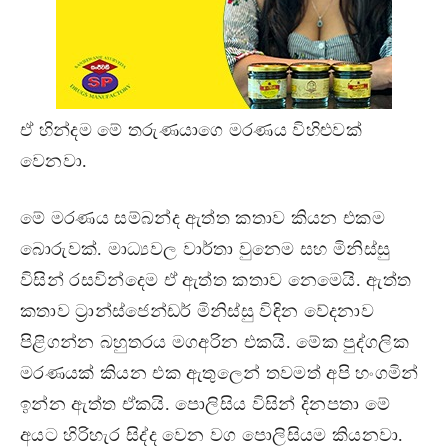
ඒ හින්දම මේ තරුණයාගෙ මරණය විහිළුවක්
වෙනවා.
මේ මරණය සම්බන්ද ඇත්ත කතාව කියන එකම
බොරුවක්. මාධ්‍යවල වාර්තා වුනෙම සහ මිනිස්සු
විසින් රසවින්දෙම ඒ ඇත්ත කතාව නෙමෙයි. ඇත්ත
කතාව ට‍්‍රාන්ස්ජෙන්ඩර් මිනිස්සු විඳින වේදනාව
පිළිගන්න බහුතරය මගඅරින එකයි. මේක පුද්ගලික
මරණයක් කියන එක ඇතුලෙන් තවමත් අපි හංගමින්
ඉන්න ඇත්ත ඒකයි. පොලිසිය විසින් දිනපතා මේ
අයට හිරිහැර සිද්ද වෙන වග පොලිසියම කියනවා.