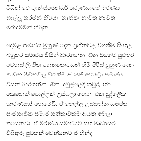
විසින් මේ ට‍්‍රාන්ස්ජෙන්ඩර් තරුණයාගේ මරණය
හෑල්ලූ කරමින් හිටියා. නැත්තං නැවත නැවත
මරාදමමින් තිබුන.
දෙමළ සමාජය මුහුණ දෙන ප‍්‍රශ්නවල වගකීම සිංහල
බහුතර සමාජය විසින් බාරගන්න ඕන වගේම සුළුතර
වෙනස් ලිංගික අනන්‍යතාවයන් හිමි පිරිස් මුහුණ දෙන
තාඩන පීඩනවල වගකීම අධිපති හෙට්‍රො සමාජය
විසින් බාරගන්න ඕන. දඹුල්ලෙදි කවුරු හරි
කෙනෙක් පොල්ලක් උස්සලා ගහන එක පුද්ගලික
කාරණයක් නෙමෙයි. ඒ පොල්ල උස්සන්න සමස්ත
සංස්කෘතික සමාජ කතිකාවක්ම දායක වෙලා
තියෙනවා. ඒ මරණය සමාජයට සහ මාධ්‍යයට
විසිතුරු පුවතක් වෙන්නෙම ඒ හින්ද.