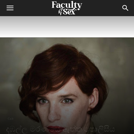
Cult
දඹුල්ල මරණයේ ඇත්ත පොලිසිය