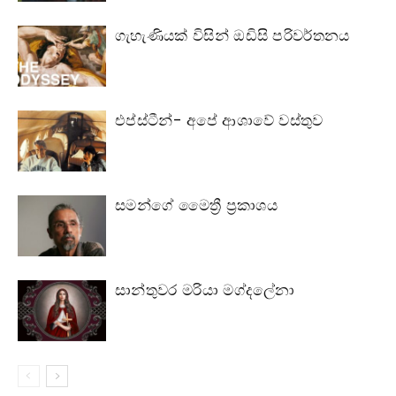
ගැහැණියක් විසින් ඔඩිසි පරිවර්තනය
එප්ස්ටීන්- අපේ ආශාවේ වස්තුව
සමන්ගේ මෛත්‍රී ප්‍රකාශය
සාන්තුවර මරියා මග්දලේනා