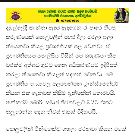
September 10, 2017
දඹුල්ලේදී කාන්තා ඇඳුම් ඇඳගෙන රෑ පාරෙ හිටපු
තරුණයෙක් පොලූවලින් පහර දීලා මරලා දාලා
තියෙනවා කියල ප‍්‍රවෘත්තියක් පල වෙනවා. ඒ
ප‍්‍රවෘත්තියෙම පොලිසිය විසින් මේ තරුණයා කීප
වරක්ම අත්අඩංගුවට ගෙන අධිකරණයට ඉදිරිපත්
කරලා තියෙනවා කියලත් සඳහන් වෙනවා. මේ
ප‍්‍රවෘත්තිය මාධ්‍යවල පලවෙන්නෙ ට‍්‍රාන්ස්ජෙන්ඩර්
කියන එක ගැනවත් කිසිම දැනීමකින් තොරවයි.
තනිකරම බෝරිං සමාජ ජීවිතවලට බයිට් එකට
තලූමරන්න දෙන නිව්ස් එකක් විදිහටයි.
පොලූවලින් මිනිහෙක්ව ගහලා මරනවා කියන එකේ