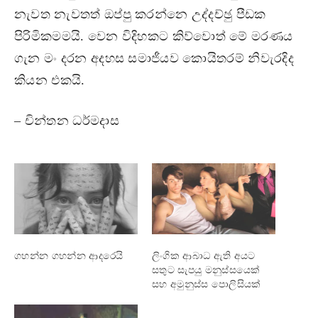
නැවත නැවතත් ඔප්පු කරන්නෙ උද්දච්ඡු පීඩක
පිරිමිකමමයි. වෙන විදිහකට කිව්වොත් මේ මරණය
ගැන මං දරන අදහස සමාජීයව කොයිතරම් නිවැරදිද
කියන එකයි.
– චින්තන ධර්මදාස
ගහන්න ගහන්න ආදරෙයි
ලිංගික ආබාධ ඇති අයට
සතුට සැපයු මනුස්සයෙක්
සහ අමුනුස්ස පොලිසියක්