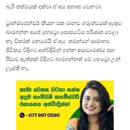
බැරි තත්වයක් දක්වා ඒ අය අනාත වෙනවා.
ට‍්‍රාන්ස්ජෙන්ඩර් කියන එක මානව ගරුත්වයක් ඇතුව
බාරගන්න අපේ හෙට්‍රො සොසයටිය පරිණත වෙලා
නෑ විතරක් නෙමෙයි ඒ අය තමන්ගේ සාමාන්‍ය
ජීවිතය විදිහට අත්විඳිමින් ඉන්න අසාධාරණය සහ
පීඩාව ඇත්තක් විදිහට බාරගන්නත් මේ හෙට්‍රො උන්
ලෑස්ති නෑ.