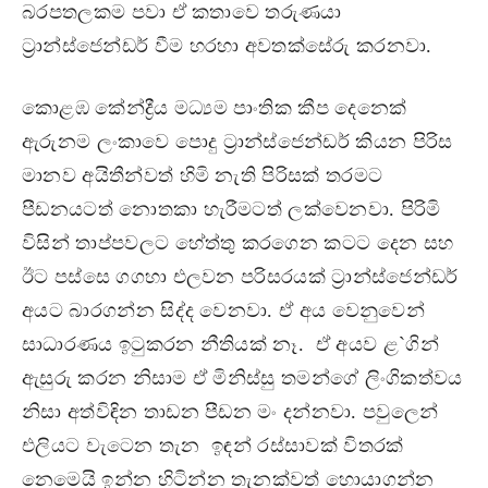
බරපතලකම පවා ඒ කතාවෙ තරුණයා
ට‍්‍රාන්ස්ජෙන්ඩර් වීම හරහා අවතක්සේරු කරනවා.
කොළඹ කේන්ද්‍රීය මධ්‍යම පාංතික කීප දෙනෙක්
ඇරුනම ලංකාවෙ පොදු ට‍්‍රාන්ස්ජෙන්ඩර් කියන පිරිස
මානව අයිතීන්වත් හිමි නැති පිරිසක් තරමට
පීඩනයටත් නොතකා හැරීමටත් ලක්වෙනවා. පිරිමි
විසින් තාප්පවලට හේත්තු කරගෙන කටට දෙන සහ
ඊට පස්සෙ ගගහා එලවන පරිසරයක් ට‍්‍රාන්ස්ජෙන්ඩර්
අයට බාරගන්න සිද්ද වෙනවා. ඒ අය වෙනුවෙන්
සාධාරණය ඉටුකරන නීතියක් නෑ. ඒ අයව ළ`ගින්
ඇසුරු කරන නිසාම ඒ මිනිස්සු තමන්ගේ ලිංගිකත්වය
නිසා අත්විඳින තාඩන පීඩන මං දන්නවා. පවුලෙන්
එලියට වැටෙන තැන ඉඳන් රස්සාවක් විතරක්
නෙමෙයි ඉන්න හිටින්න තැනක්වත් හොයාගන්න