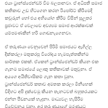
එයා ට‍්‍රාන්ස්ජෙන්ඩර් වීම බලපානවා. ඒ අධිපති සමාජ
කතිකාව උඩ හිටගෙන කරන රිපෝර්ට් කිරීමෙදි
කවුරුන් හෝ එය අභියෝග කිරීම විසින් සුලූතර
ප‍්‍රජාවට ඒ වෙලාවෙ අවශ්‍යම සමාජ ආරක්ෂාවක්
යම්පමණකින් හරි ගොඩනැගෙනවා.
ඒ තරුණයා වෙනුවෙන් පිරිමි සමාජයට ඇගිල්ල
දික්කරලා මතුකරපු විරෝදය හැමපැත්තකින්ම
සාර්තක එකක්. ඒකෙන් ට‍්‍රාන්ස්ජෙන්ඩර් කියන එක
ගැනම සමාජයේ ලොකු කතිකාවක් මතුවුනා. ඒ
අයගෙ අයිතිවාසිකම් ගැන කතා වුනා.
ට‍්‍රාන්ස්ජෙන්ඩර් කතාව අමතක කරලා මිනිහෙක්
විදිහට අපි දුක්වෙමු කියන තැනටවත් බහුතරයකට
එන්න පීඩනයක් හැදුනා. මාධ්‍යවල හැසිරීම
විවේචනය වුනා. අර තරුණයාගේ මරණයට