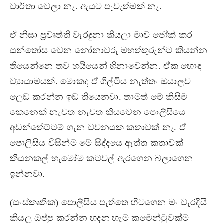
වාර්තා වෙලා නෑ. ඇයට පැවැත්මක් නෑ.
ඒ නිසා ප‍්‍රවෘත්ති වැරදුනා කියලා මාව ජෝක් කර
සන්තෝස වෙන නෝනාවරු මහත්තුරුන්ට කියන්න
තියෙන්නෙ තව හයියෙන් හිනාවෙන්න. ඒක හොඳ
ව්‍යායාමයක්. මොකද ඒ ගිල්ටිය නැත්තං ඔයාලව
ලෙඩ කරන්න ඉඩ තියෙනවා. තාමත් මේ කිසිම
කෙනෙක් නැවත නැවත කියවෙන පොලිසියෙ
අඩන්තේට්ටම් ගැන වචනයක කතාවක් නෑ. ඒ
පොලිසිය විසින්ම මේ සිද්දයෙ ඇත්ත කතාවක්
කියනකල් හැමෝම කටවල් ඇරගෙන බලාගෙන
ඉන්නවා.
(සංස්කෘතික) පොලිසිය පැත්තෙ හිටගෙන මං වැරදියි
කියල ඔප්පු කරන්න හදන හැම කමෙන්ටුවක්ම