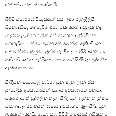
ඒත් අපිට ඒක ස්වභාවිකයි.
පිරිමි සමාජයේ රියැක්ෂන් එක ඉතා පැහැදිලියි.
විනෝදවීම, මගහැරීම හෝ ඒක තරම් අවුලක් නෑ,
නැත්තං උන්ගෙ ප‍්‍රශ්නයක් වෙන්න ඇති කියන
මගහැරිම. උන්ගෙ ප‍්‍රශ්නයක් වෙන්න ඇති කියන
එකම නිතර සුලූතර ප‍්‍රශ්නවලදි බලය හිමි බහුතරය
පාවිච්චි කරන ලේසියක්. මේ වගේ සිද්දිවල පුද්ගලික
ඇත්ත කතා නෑ.
සිද්දියක් මාධ්‍යවල වාර්තා වුන තැන ඉඳන් ඒක
පුද්ගලික අවකාශයෙන් සමාජ අවකාශයට එනවා.
එතකොට ඒ පුද්ගලික තැන සිද්ද වුන ඇත්ත නැත්තට
වඩා අදාල වෙන්නෙ සමාජ අවකාශය තුල සිද්ද වුන
ඇත්ත නැත්තයි. මාධ්‍ය සහ පිරිමි සමාජයේ අවිඥානය