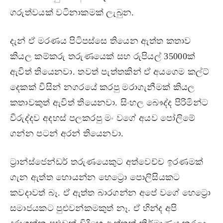
ගරුත්වයක් වටිනාකමක් ලැබුන.
දැන් ඒ මරණය පිටිපස්සෙ තියෙන ඇත්ත කතාව
කියල කම්කරු තරුණයෙක් සහ රුපියල් 35000ක්
ඇවිත් තියෙනවා. තවත් පැත්තකින් ඒ අයගෙම කල්ට්
දෙකක් විසින් නගරයේ කරපු මරාගැනීමක් කියල
කතාවකුත් ඇවිත් තියෙනවා. සිංහල බෞද්ද පිරිමින්ට
විරුද්දව අදහස් පලකරපු මං වගේ අයව පෝලිමේ
ගන්න පටන් අරන් තියෙනවා.
ට‍්‍රාන්ස්ජෙන්ඩර් තරුණයෙකුට අත්වෙච්ච ඉරණමක්
ගැන ඇත්ත හොයන්න හෙට්‍රො පොලිසියකට
කවදාවත් බෑ. ඒ ඇත්ත බාරගන්න අපේ වගේ හෙට්‍රො
සමාජයකට පුළුවන්කමකුත් නෑ. ඒ හින්ද අපි