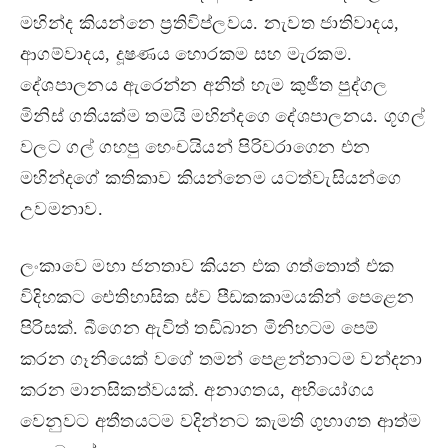
මහින්ද කියන්නෙ ප‍්‍රතිවිප්ලවය. නැවත ජාතිවාදය,
ආගම්වාදය, දූෂණය හොරකම සහ මැරකම.
දේශපාලනය ඇරෙන්න අනිත් හැම කුජීත පුද්ගල
මිනිස් ගතියක්ම තමයි මහින්දගෙ දේශපාලනය. ගූගල්
වලට ගල් ගහපු හෙංචයියන් පිරිවරාගෙන එන
මහින්දගේ කතිකාව කියන්නෙම යටත්වැසියන්ගෙ
උවමනාව.
ලංකාවෙ මහා ජනතාව කියන එක ගත්තොත් එක
විදිහකට ඓතිහාසික ස්ව පීඩකකාමයකින් පෙළෙන
පිරිසක්. බීගෙන ඇවිත් තඩිබාන මිනිහටම පෙම්
කරන ගෑනියෙක් වගේ තමන් පෙළන්නාටම වන්දනා
කරන මානසිකත්වයක්. අනාගතය, අභියෝගය
වෙනුවට අතීතයටම වදින්නට කැමති ගුහාගත ආත්ම