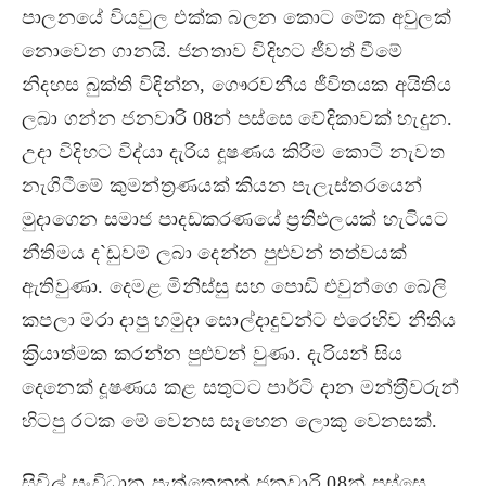
පාලනයේ වියවුල එක්ක බලන කොට මේක අවුලක්
නොවෙන ගානයි. ජනතාව විදිහට ජීවත් වීමේ
නිදහස බුක්ති විඳින්න, ගෞරවනීය ජීවිතයක අයිතිය
ලබා ගන්න ජනවාරි 08න් පස්සෙ වේදිකාවක් හැදුන.
උදා විදිහට විද්යා දැරිය දූෂණය කිරීම කොටි නැවත
නැගිටීමේ කුමන්ත‍්‍රණයක් කියන පැලැස්තරයෙන්
මුදාගෙන සමාජ පාදඩකරණයේ ප‍්‍රතිඵලයක් හැටියට
නීතිමය ද`ඩුවම් ලබා දෙන්න පුළුවන් තත්වයක්
ඇතිවුණා. දෙමළ මිනිස්සු සහ පොඩි එවුන්ගෙ බෙලි
කපලා මරා දාපු හමුදා සොල්දාදුවන්ට එරෙහිව නීතිය
ක‍්‍රියාත්මක කරන්න පුළුවන් වුණා. දැරියන් සිය
දෙනෙක් දූෂණය කළ සතුටට පාර්ටි දාන මන්ත‍්‍රීවරුන්
හිටපු රටක මේ වෙනස සෑහෙන ලොකු වෙනසක්.
සිවිල් සංවිධාන පැත්තෙනුත් ජනවාරි 08න් පස්සෙ