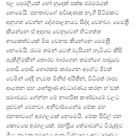
බල පෙරලියක් හෝ හුදෙක් පක්ෂ ජරමරයක්
නෙමෙයි. ජනතාවගේ සවිඥාණක නැගී සිටීමකට
අනුගත වෙන්න දේශපාලනයට සිද්ද වෙනවා. මෛත‍්‍රී
කියන්නෙ ඒ අදහස වෙනුවෙන් හිටගත්ත
නායකත්වයක් මිස වෙනස කියන්නෙ මෛත‍්‍රී
නෙමෙයි. රටම තමන් යටත් වැසියන් හැටියට කිසි
පැකිලීමකින් තොරව බාරගෙන තමන්ගෙ පාඩුවෙ
පොඩි පොඩි හොරකම් කරගෙන අගේට ජීවත්
වෙමින් යද්දි නැවත මිනිස් අයිතීන්, විධිමත් රාජ්‍ය
ආයතන සහ යාන්ත‍්‍රණ අවධාරණය කරන හ`ඩක්
සමාජයට ගේන්න මේ නාගරික කණ්ඩායම් වලට
පුළුවන් වෙනවා. අනිවාර්යෙන්ම මේක මහ
ජනතාවගේ අරගලයක් නෙමෙයි. මේක සිවිල් ජන
කොටසෙ අරගලයක්. ජනප‍්‍රිය තේමාවන්ට විරුද්දව
ගිය, නැවත සමාජය ගැන විශ්වාසය අවධාරණය