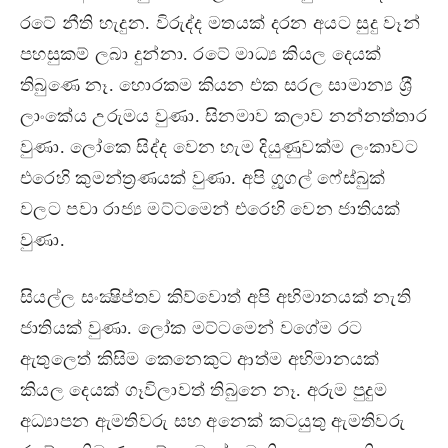
රටේ නීති හැදුන. විරුද්ද මතයක් දරන අයට සුදු වෑන්
පහසුකම් ලබා දුන්නා. රටේ මාධ්‍ය කියල දෙයක්
තිබුණෙ නෑ. හොරකම කියන එක සරල සාමාන්‍ය ශ‍්‍රී
ලාංකේය උරුමය වුණා. සිනමාව කලාව නන්නත්තාර
වුණා. ලෝකෙ සිද්ද වෙන හැම දියුණුවක්ම ලංකාවට
එරෙහි කුමන්ත‍්‍රණයක් වුණා. අපි ගූූගල් ෆේස්බුක්
වලට පවා රාජ්‍ය මට්ටමෙන් එරෙහි වෙන ජාතියක්
වුණා.
සියල්ල සංක්‍ෂිප්තව කිව්වොත් අපි අභිමානයක් නැති
ජාතියක් වුණා. ලෝක මට්ටමෙන් වගේම රට
ඇතුලෙත් කිසිම කෙනෙකුට ආත්ම අභිමානයක්
කියල දෙයක් ගෑවිලාවත් තිබුනෙ නෑ. අරුම පුදුම
අධ්‍යාපන ඇමතිවරු සහ අනෙක් කටයුතු ඇමතිවරු