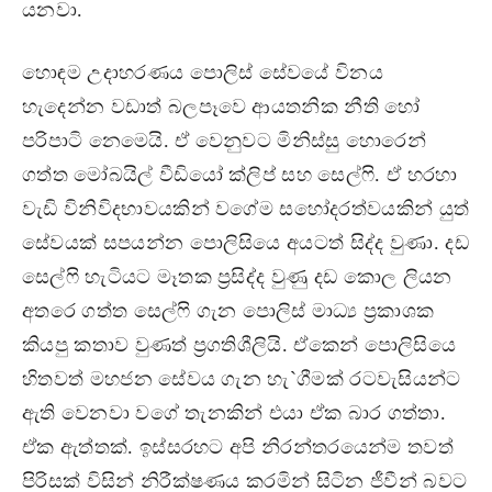
යනවා.
හොඳම උදාහරණය පොලිස් සේවයේ විනය
හැදෙන්න වඩාත් බලපෑවෙ ආයතනික නීති හෝ
පරිපාටි නෙමෙයි. ඒ වෙනුවට මිනිස්සු හොරෙන්
ගත්ත මෝබයිල් වීඩියෝ ක්ලිප් සහ සෙල්ෆි. ඒ හරහා
වැඩි විනිවිදභාවයකින් වගේම සහෝදරත්වයකින් යුත්
සේවයක් සපයන්න පොලිසියෙ අයටත් සිද්ද වුණා. දඩ
සෙල්ෆි හැටියට මෑතක ප‍්‍රසිද්ද වුණු දඩ කොල ලියන
අතරෙ ගත්ත සෙල්ෆි ගැන පොලිස් මාධ්‍ය ප‍්‍රකාශක
කියපු කතාව වුණත් ප‍්‍රගතිශීලියි. ඒකෙන් පොලිසියෙ
හිතවත් මහජන සේවය ගැන හැ`ගීමක් රටවැසියන්ට
ඇති වෙනවා වගේ තැනකින් එයා ඒක බාර ගත්තා.
ඒක ඇත්තක්. ඉස්සරහට අපි නිරන්තරයෙන්ම තවත්
පිරිසක් විසින් නිරීක්ෂණය කරමින් සිටින ජීවීන් බවට