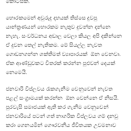
කොටසක්.
හොරකමෙන් අවුරුදු දහයක් තිස්සෙ දුවපු
යාන්ත‍්‍රණයන් හොරකම නැතුව දුවන්න දන්නෙ
නැහැ. සංවර්ධනය අඩාල වෙලා කියල අපි දකින්නෙ
ඒ දුවන තෙල් නැතිකම. මේ සියල්ල නැවත
ගොඩනගන්න ශක්තිමත් ව්‍යාපාරයක් ඕන වෙනවා.
ඒක ආණ්ඩුවකට විතරක් කරන්න පුළුවන් දෙයක්
නෙමෙයි.
ජනවාරි විප්ලවය රැකගැනීම වෙනුවෙන් නැවත
පළල් සංග‍්‍රාමයක් කරන්න ඕන වෙන්නෙ ඒ නිසයි.
පුරවැසි සමාජයක් ඇති කර ගැනීම වෙනුවෙන්
ජනවාරියේ පටන් ගත් නාගරික විප්ලවය ගම් දනවු
කරා ගෙනයමින් ගෞරවනීය ජීවිතයක උවමනාව