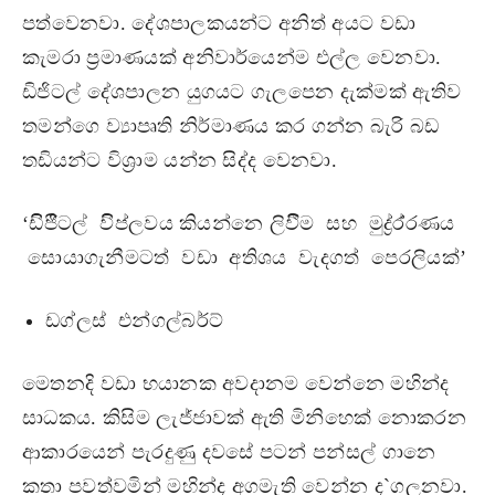
පත්වෙනවා. දේශපාලකයන්ට අනිත් අයට වඩා
කැමරා ප‍්‍රමාණයක් අනිවාර්යෙන්ම එල්ල වෙනවා.
ඩිජිටල් දේශපාලන යුගයට ගැලපෙන දැක්මක් ඇතිව
තමන්ගෙ ව්‍යාපෘති නිර්මාණය කර ගන්න බැරි බඩ
තඩියන්ට විශ‍්‍රාම යන්න සිද්ද වෙනවා.
‘ඩිිජිිටල් විිප්ලවය කියන්නෙ ලිවීීම සහ මුද්‍ර‍්‍ර‍්‍රණය
සොයාගැනීමටත් වඩා අතිශය වැදගත් පෙරලියක්’
ඩග්ලස් එන්ගල්බර්ට්
මෙතනදි වඩා භයානක අවදානම වෙන්නෙ මහින්ද
සාධකය. කිසිම ලැජ්ජාවක් ඇති මිනිහෙක් නොකරන
ආකාරයෙන් පැරදුණු දවසේ පටන් පන්සල් ගානෙ
කතා පවත්වමින් මහින්ද අගමැති වෙන්න ද`ගලනවා.