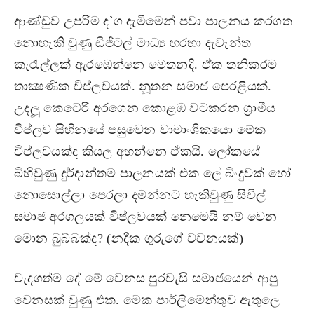
ආණ්ඩුව උපරිම ද`ග දැමීමෙන් පවා පාලනය කරගත
නොහැකි වුණු ඩිජිටල් මාධ්‍ය හරහා දැවැන්ත
කැරැල්ලක් ඇරඹෙන්නෙ මෙතනදි. ඒක තනිකරම
තාක්‍ෂණික විප්ලවයක්. නූතන සමාජ පෙරළියක්.
උදලූ කෙටේරි අරගෙන කොළඹ වටකරන ග‍්‍රාමීය
විප්ලව සිහිනයේ පසුවෙන වාමාංශිකයො මේක
විප්ලවයක්ද කියල අහන්නෙ ඒකයි. ලෝකයේ
බිහිවුණු දුර්දාන්තම පාලනයක් එක ලේ බිංදුවක් හෝ
නොසොල්ලා පෙරලා දමන්නට හැකිවුණු සිවිල්
සමාජ අරගලයක් විප්ලවයක් නෙමෙයි නම් වෙන
මොන බුබ්බක්ද? (නදීක ගුරුගේ වචනයක්)
වැදගත්ම දේ මේ වෙනස පුරවැසි සමාජයෙන් ආපු
වෙනසක් වුණු එක. මේක පාර්ලිමේන්තුව ඇතුලෙ