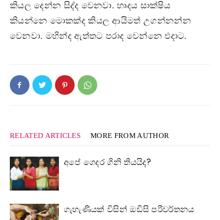
කියල දෙන්න සිද්ද වෙනවා. හෘදය සාක්ෂිය
කියන්නෙ මොකක්ද කියල ආයිමත් උගන්නන්න
වෙනවා. මහින්ද ඇත්තට පරාද වෙන්නෙ එදාට.
RELATED ARTICLES
MORE FROM AUTHOR
අපේ ගෙදර ගිනි තියයිද?
ගැහැණියක් විසින් ඔඩිසි පරිවර්තනය