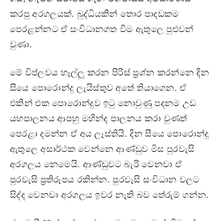
කරපු අරගලයක්. බුද්ධියකින් තොර පාදඩකම
පෙරළන්නට ඒ සංවිධානගත වීම ඇතුලෙ පුළුවන්
වුණා.
මේ විප්ලවය හෑල්ලූ කරන පිරිස් ප‍්‍රශ්න කරන්නෙ දින
සීයෙ පොරොන්දු ලැයිස්තුව අතේ තියාගෙන. ඒ
එකින් එක පොරොන්දුව ඉටු නොවුණු පදනම උඩ
යහපාලනය ආපහු මහින්ද පාලනය කරා වුණත්
පෙරළා දමන්න ඒ අය ලෑස්තියි. දින සීයෙ පොරොන්දු
ඇතුලෙ අසාර්ථක වෙන්නෙ ආණ්ඩුව මිස පුරවැසි
අරගලය නෙමෙයි. ආණ්ඩුවට බැරි වෙනවා ඒ
පුරවැසි ප‍්‍රතිරූපය රකින්න. පුරවැසි සංවිධාන වලට
සිද්ද වෙනවා අරගලය ඉවර නැති බව තේරුම් ගන්න.