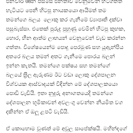
ජනවාරි 08න් පස්සෙ ජනතාව වෙනුවෙන් හිටගත්ත
හැටියට පෙනී හිටපු නායකයො ආයිමත් තම
තමන්ගෙ බලය ලොකු කර ගැනීමේ ව්‍යාපෘති දක්වා
පසුබැස්සා. එතෙක් පුරුදු පුහුණු වෙමින් හිටපු කුහක,
හොර, හීන ආත්ම ලාභයන් වෙනුවෙන් වැඩ කරන්න
ගත්තා. විශේෂයෙන්ම පොදු පෙරමුණ සහ යූඇන්පිය
අතරෙ බලය තමන් අතට ගැනීමෙ පොරය බලන්
ඉන්න කැතයි. තමන්ගෙ පක්ෂය සහ තමන්ගේ
බලයේ ත‍්‍රිල ඇරුණම ඊට වඩා ලොකු දේශපාලන
විශ්වයක ආස්වාදයක් විඳින්න මේ දේශපාලකයො
පොඩි වැඩියි. ඉතා නුදුරු අනාගතයෙදි තමන්ගෙ
දේශපාලන භූමිකාවන් අවලංගු වෙන්න නියමිත වග
දකින්න ඒ ඔලූ ළපටි වැඩියි.
ඒ කොහොම වුණත් මේ අවුල සාපේක්ෂයි. මහින්දගේ