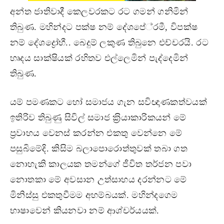
අන්ත ජාතිවාදී කෙලවරකට රට ගමන් ගනිමින්
තිබුණ. මහින්දට පක්ෂ නම් දේශපේ‍්‍රමී, විපක්ෂ
නම් දේශද්‍රෝහී.. බෙදුම් ලකුණ තිබුනෙ එච්චරයි. රට
හෘදය සාක්ෂියක් රහිතව එල්ලෙමින් පැද්දෙමින්
තිබුණ.
යම් පමණකට හෝ සමාජය ගැන සවිඥාණකත්වයක්
ඉතිරිව තිබුණු සිවිල් සමාජ ක‍්‍රියාකාරිකයන් මේ
ප‍්‍රවාහය වෙනස් කරන්න එකතු වෙන්නෙ මේ
පසුබිමේදි. කිසිම බලාපොරොත්තුවක් තබා ගත
නොහැකි කාලයක තමන්ගේ ජීවිත තර්ජන පවා
නොතකා මේ අවසාන උත්සාහය දරන්නට මේ
මිනිස්සු එකතුවීමම අහම්බයක්. මහින්දගෙම
භාෂාවෙන් කියනවා නම් ආශ්චර්යයක්.