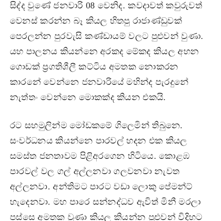
සිද්ද වුණේ ජනවාරි 08 වෙනිද. කවදාවත් කවුරුවත්
වෙනස් කරන්න බෑ කියල හිතපු රාජාණ්ඩුවක්
පෙරලන්න පුරවැසි කණ්ඩායම් වලට පුළුවන් වුණා.
යහ පාලනය කියන්නෙ අරකද මේකද කියල අහන
ගොඩක් ප‍්‍රගතිශීලී කට්ටිය අමතක නොකරන
කාරනේ වෙන්නෙ ජනවාරියේ මහින්ද පැරදුනේ
නැත්තං වෙන්නෙ මොකක්ද කියන එකයි.
රට සහමුලින්ම මෝඩකමේ ගිලෙමින් තිබුනෙ.
සංවර්ධනය කියන්නෙ පාරවල් හදන එක කියල
සමස්ත ජනතාවම පිළිඅරගෙන හිටියෙ. කොළඹ
පාරවල් වල ගල් අල්ලනවා ගලවනවා නැවත
අල්ලනවා. අන්තිමට පාරට වඩා ලොකු පේමන්ට්
හැදෙනවා. මහ පාරෙ සන්නද්ධව ඇවිත් මිනී මරලා
පස්සෙ අමතක වුණා කියල කියන්න පුළුවන් විදිහට