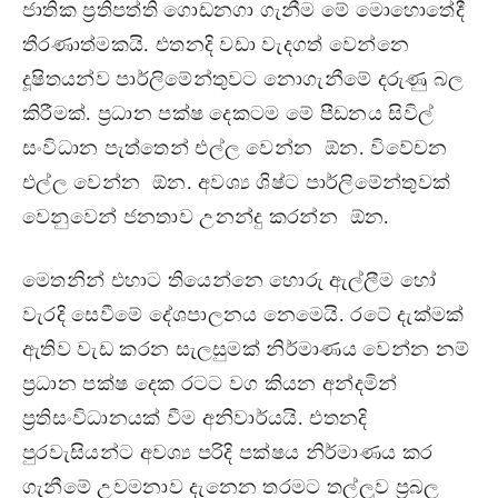
ජාතික ප‍්‍රතිපත්ති ගොඩනගා ගැනීම මේ මොහොතේදී
තීරණාත්මකයි. එතනදි වඩා වැදගත් වෙන්නෙ
දූෂිතයන්ව පාර්ලිමේන්තුවට නොගැනීමේ දරුණු බල
කිරීමක්. ප‍්‍රධාන පක්ෂ දෙකටම මේ පීඩනය සිවිල්
සංවිධාන පැත්තෙන් එල්ල වෙන්න ඕන. විවේචන
එල්ල වෙන්න ඕන. අවශ්‍ය ශිෂ්ට පාර්ලිමේන්තුවක්
වෙනුවෙන් ජනතාව උනන්දු කරන්න ඕන.
මෙතනින් එහාට තියෙන්නෙ හොරු ඇල්ලීම හෝ
වැරදි සෙවීමේ දේශපාලනය නෙමෙයි. රටේ දැක්මක්
ඇතිව වැඩ කරන සැලසුමක් නිර්මාණය වෙන්න නම්
ප‍්‍රධාන පක්ෂ දෙක රටට වග කියන අන්දමින්
ප‍්‍රතිසංවිධානයක් වීම අනිවාර්යයි. එතනදි
පුරවැසියන්ට අවශ්‍ය පරිදි පක්ෂය නිර්මාණය කර
ගැනීමේ උවමනාව දැනෙන තරමට තල්ලූව ප‍්‍රබල