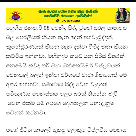
July 5, 2015
පහුගිය ජනවාරි 08 වෙනිද සිද්ද වුනේ සරල සාමාන්‍ය
බල පෙරලියක් කියන තැන ඉඳන් අත්වැරැුද්දක්,
කුමන්ත‍්‍ර‍්‍රණයක් කියන තැන දක්වා විවිද කතා කියන
කට්ටිය ඉන්නවා. මහින්දට කඬේ යන පිරිස් විතරක්
නෙමෙයි කවදාහරි මහා ඔක්තෝම්බර් විප්ලවයක්
වෙනකල් බලන් ඉන්න වර්ගයේ වාමාංශිකයොත් මේ
අතර ඉන්නවා. සමාජයේ සිද්ද වෙන වැදගත්
සවිඥාණක වෙනස්කම් වලට බරක් තියන්න බැරි
වෙන එකම මේ අයගෙ දේශපාලන නොදැනුම
සටහන් කරනවා.
මගේ ජීවිත කාලෙදි දැකපු ලොකුම විප්ලවීය වෙනස