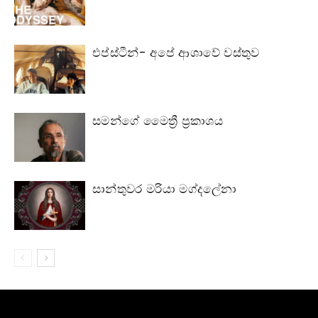
එප්ස්ටීන්- අපේ ආශාවේ වස්තුව
සමන්ගේ මෛත්‍රී ප්‍රකාශය
සාන්තුවර මරියා මග්දලේනා