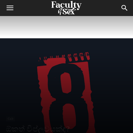
Cult
ඕකත් විප්ලවයක්ද?