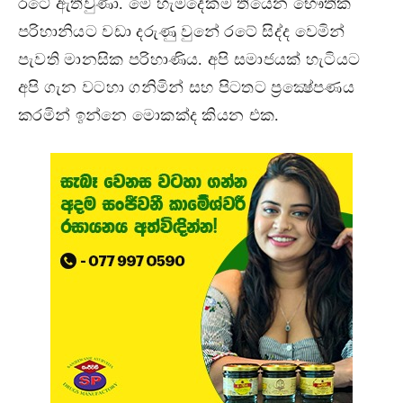
රටේ ඇතිවුණා. මේ හැමදේකම තියෙන භෞතික
පරිහානියට වඩා දරුණු වුනේ රටේ සිද්ද වෙමින්
පැවති මානසික පරිහාණිය. අපි සමාජයක් හැටියට
අපි ගැන වටහා ගනිමින් සහ පිටතට ප‍්‍රක්‍ෂේපණය
කරමින් ඉන්නෙ මොකක්ද කියන එක.