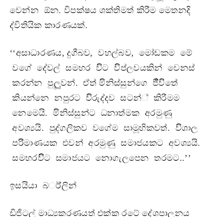
වෙන්න ඕන. විපක්ෂය ශක්තිමත් කිරීම මෙතනදි
ද්විතියික කාරණයක්.
‘‘අසාධාරණය, දුගීබව, වහල්බව, මෝඩකම මේ
වගේ දේවල් සමහර විිට විිප්ලවයකින් වෙනස්
කරන්න පුලූුවන්. ඒත් මිිනිස්සුන්ගෙ ජීීවිිතේ
කියන්නෙ නපුරට විිරුද්දව සටන්් කිරීමම
නෙමෙයි. මිිනිස්සුන්ට ධනාත්මක අරමුණු
අවශ්‍යයි. පුද්ගලිකව වගේම සාමූහිකවත්. විිශාල
පරිිමාණයක එවන් අරමුණු සමාජයකට අවශ්‍යයි.
සමහරවිිිට සමාජයට නොගැලපෙන තරමට..’’
ඉසයියා බර්්ලින්
ඩිජිටල් මාධ්‍යකරණයත් එක්ක රටේ දේශපාලනය