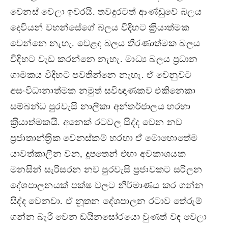
වෙනස් වෙලා ඉවරයි. තවදුරටත් ආණ්ඩුවේ බලය
දෙවියන් වහන්සේගේ බලය විදිහට ක‍්‍රියාත්මක
වෙන්නෙ නැහැ. වෙළඳ බලය තීරණාත්මක බලය
විදිහට වැඩ කරන්නෙ නැහැ. මාධ්‍ය බලය ප‍්‍රධාන
ගාමකය විදිහට පවතින්නෙ නැහැ. ඒ වෙනුවට
අසංවිධානාත්මක නමුත් සවිඥාණකව එකිනෙකා
සම්බන්ධ පුරවැසි නාලිකා අන්තර්ජාලය හරහා
ක‍්‍රියාත්මකයි. අනෙක් රටවල සිද්ද වෙන නව
ප‍්‍රජාතාන්ත‍්‍රික වෙනස්කම් හරහා ඒ මොහොතේම
යාවත්කාලීන වන, දූපතෙන් එහා අවකාශයක
මනසින් සැරිසරන නව පුරවැසි ප‍්‍රජාවකට සරිලන
දේශපාලනයක් පක්ෂ වලට නිර්මාණය කර ගන්න
සිද්ද වෙනවා. ඒ නූතන දේශපාලන රටාව තේරුම්
ගන්න බැරි වෙන ඩයිනසෝරයො වුණත් වඳ වෙලා