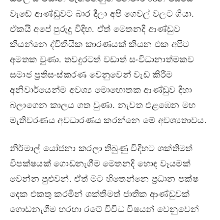
වැඬේ ආණ්ඩුවට බාර දීලා අපි ගෙවල් වලට ගියා.
ඒකයි අපේ පුරුදු විදිහ. ඒත් මෙතනදි ආණ්ඩුව
කියන්නෙ ද්විතියික කාරණයක් කියන එක අපිට
අමතක වුණා. තවදුරටත් වඩාත් සංවිධානාත්මකව
සමාජ ප‍්‍රතිසංස්කරණ වෙනුවෙන් වැඩ කිරීම
අනිවාර්යෙන්ම අවශ්‍ය මොහොතක ආණ්ඩුව දිහා
බලාගෙන කාලය ගත වුණා. නැවත එළඹෙන මහ
මැතිවරණය අවධාරණය කරන්නෙ මේ අවශ්‍යතාවය.
නිර්මාල් යෝජනා කරලා තිබුණු විදිහට ශක්තිමත්
විපක්ෂයක් ගොඩනැගීම මෙතනදි හොඳ වෑයමක්
වෙන්න පුළුවන්. ඒත් මට හිතෙන්නෙ ප‍්‍රධාන පක්ෂ
දෙක එකතු කරමින් ශක්තිමත් ජාතික ආණ්ඩුවක්
ගොඩනැගීම හරහා රටේ විවිධ විෂයන් වෙනුවෙන්