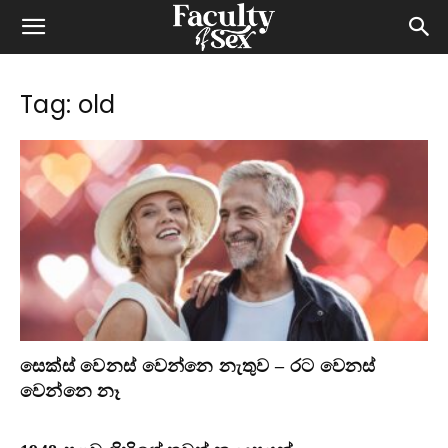
Tag: old
සෙක්ස් වෙනස් වෙන්නෙ නැතුව – රට වෙනස්
වෙන්නෙ නෑ