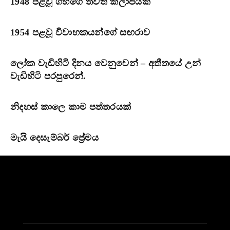
1948 පළවූ ගිහිගේ තවත් කලාපයක්
1954 පළවූ විවාහකයන්ගේ සඟරාව
ලෝක වැඩිහිටි දිනය වෙනුවෙන් – අතීතයේ උන්
වැඩිහිටි පරපුරෙන්.
නිදහස් කාලෙ කාම පත්ත‍රයක්
මැයි දෙසැම්බර් ප්‍රේමය