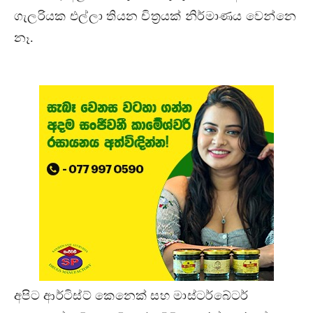
ගැලරියක එල්ලා තියන චිත්‍රයක් නිර්මාණය වෙන්නෙ
නෑ.
අපිට ආර්ටිස්ට් කෙනෙක් සහ මාස්ටර්බේටර්