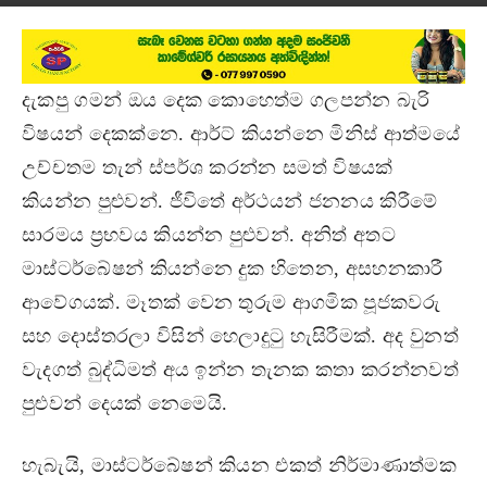
දැකපු ගමන් ඔය දෙක කොහෙත්ම ගලපන්න බැරි
විෂයන් දෙකක්නෙ. ආර්ට් කියන්නෙ මිනිස් ආත්මයේ
උච්චතම තැන් ස්පර්ශ කරන්න සමත් විෂයක්
කියන්න පුළුවන්. ජීවිතේ අර්ථයන් ජනනය කිරීමේ
සාරමය ප්‍රභවය කියන්න පුළුවන්. අනිත් අතට
මාස්ටර්බේෂන් කියන්නෙ දුක හිතෙන, අසහනකාරී
ආවේගයක්. මෑතක් වෙන තුරුම ආගමික පූජකවරු
සහ දොස්තරලා විසින් හෙලාදුටු හැසිරීමක්. අද වුනත්
වැදගත් බුද්ධිමත් අය ඉන්න තැනක කතා කරන්නවත්
පුළුවන් දෙයක් නෙමෙයි.
හැබැයි, මාස්ටර්බේෂන් කියන එකත් නිර්මාණාත්මක