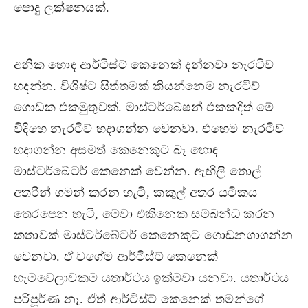
පොදු ලක්ෂනයක්.
අනික හොඳ ආර්ටිස්ට් කෙනෙක් දන්නවා නැරටිව්
හදන්න. විශිෂ්ට සිත්තමක් කියන්නෙම නැරටිව්
ගොඩක එකමුතුවක්. මාස්ටර්බේෂන් එකකදිත් මේ
විදිහෙ නැරටිව් හදාගන්න වෙනවා. එහෙම නැරටිව්
හදාගන්න අසමත් කෙනෙකුට බෑ හොඳ
මාස්ටර්බේටර් කෙනෙක් වෙන්න. ඇඟිලි තොල්
අතරින් ගමන් කරන හැටි, කකුල් අතර යටිකය
තෙරපෙන හැටි, මේවා එකිනෙක සම්බන්ධ කරන
කතාවක් මාස්ටර්බේටර් කෙනෙකුට ගොඩනගාගන්න
වෙනවා. ඒ වගේම ආර්ටිස්ට් කෙනෙක්
හැමවෙලාවකම යතාර්ථය ඉක්මවා යනවා. යතාර්ථය
පරිපූර්ණ නෑ. ඒත් ආර්ටිස්ට් කෙනෙක් තමන්ගේ