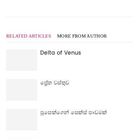
RELATED ARTICLES
MORE FROM AUTHOR
Delta of Venus
ප්‍රේත වස්තුව
පූසෙක්ගෙන් සෙක්ස් පාඩමක්