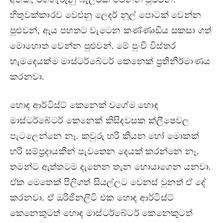
හිතුවක්කාරව වෙළුනු ලෙදර් නූල් පොටක් වෙන්න
පුළුවන්, ඇය පහතට වැටෙන කණ්ණාඩිය සකසා ගත්
මොහොත වෙන්න පුළුවන්. මේ පුංචි විස්තර
හැමදෙයක්ම මාස්ටර්බේටර් කෙනෙක් ප්‍රතිනිර්මාණය
කරනවා.
හොඳ ආර්ටිස්ට් කෙනෙක් වගේම හොඳ
මාස්ටර්බේටර් කෙනෙක් කිසිදවසක ක්ලීෂෙවල
පැටලෙන්නෙ නෑ. කවුරු හරි කියන හෝ මොකක්
හරි සම්ප්‍රදායකින් පැවතෙන දෙයක් කරන්නෙ නෑ.
තමන්ට ඇත්තටම දැනෙන තැන හොයාගෙන යනවා.
ඒක මෙතෙක් පිලිගත් සියල්ලට වෙනස් වුනත් ඒ දේ
කරනවා. ඒ ඔරිජිනලිටි එක හොඳ ආර්ටිස්ට්
කෙනෙකුටත් හොඳ මාස්ටර්බේටර් කෙනෙකුටත්