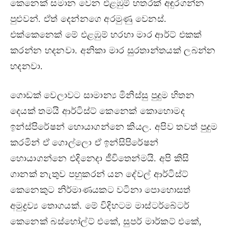
කෙනෙක් සමාන වෙන එළඹුම් හතරක් අඳුරගන්න
පුළුවන්. ඒත් දෙන්නගෙ අරමුණු වෙනස්.
එක්කෙනෙක් මේ එළඹුම් හරහා මාර ආර්ට් එකක්
කරන්න හදනවා. අනිකා මාර සුරතාන්තයක් ලබන්න
හදනවා.
ගොඩක් වෙලාවට සාමාන්‍ය මිනිස්සු පුදුම හිතන
දෙයක් තමයි ආර්ටිස්ට් කෙනෙක් කොහොමද
ඉන්ස්පිරේෂන් හොයාගන්නෙ කියල. අපිව තවත් පුදුම
කරමින් ඒ ගොල්ලො ඒ ඉන්සිපිරේෂන්
හොයාගන්නෙ එදිනෙදා ජීවිතෙන්මයි. අපි කිසි
ගානක් නැතුව පහුකරන් යන දේවල් ආර්ටිස්ට්
කෙනෙකුට නිර්මාණයකට වටිනා පොහොසත්
අමුද්‍රව්‍ය තොගයක්. මේ විදිහටම මාස්ටර්බේටර්
කෙනෙක් බස්හෝල්ට් එකේ, සුපර් මාර්කට් එකේ,