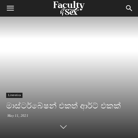
Literotica
මාස්ටර්බේෂන් එකත් ආර්ට් එකක්
May 11, 2021