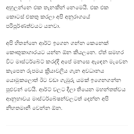
අහුලන්නෙ එක තැනකින් නෙමෙයි. එක එක
කොටස් එකතු කරලා අපි අනුරාගයේ
පරිපූර්ණත්වයට යනවා.
අපි හිතන්නෙ ආර්ට් ඉගෙන ගන්න කෙනෙක්
කෞතුකාගාරයට යන්න ඕන කියලනෙ. ඒත් සමහර
විට මාස්ටර්බේට් කරද්දි අපේ මනසෙ ඇඳෙන මැවෙන
කැපෙන රූපමය ක්‍රියාවලිය ගැන අවධානය
යොමුකලොත් ඊට වඩා ගැඹුරු යමක් ඉගෙනගන්න
පුළුවන් වෙයි. ආර්ට් වලට දීලා තියෙන මහන්තත්වය
ආනුභාවය මාස්ටර්බේෂන්වලටත් දෙන්න අපි
නිහතමානී වෙන්න ඕන.