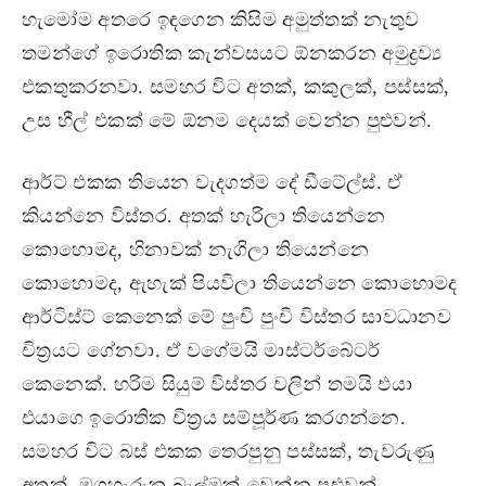
හැමෝම අතරෙ ඉඳගෙන කිසිම අමුත්තක් නැතුව
තමන්ගේ ඉරොතික කැන්වසයට ඕනකරන අමුද්‍රව්‍ය
එකතුකරනවා. සමහර විට අතක්, කකුලක්, පස්සක්,
උස හීල් එකක් මේ ඕනම දෙයක් වෙන්න පුළුවන්.
ආර්ට් එකක තියෙන වැදගත්ම දේ ඩීටේල්ස්. ඒ
කියන්නෙ විස්තර. අතක් හැරිලා තියෙන්නෙ
කොහොමද, හිනාවක් නැගිලා තියෙන්නෙ
කොහොමද, ඇහැක් පියවිලා තියෙන්නෙ කොහොමද
ආර්ටිස්ට් කෙනෙක් මේ පුංචි පුංචි විස්තර සාවධානව
චිත්‍රයට ගේනවා. ඒ වගේමයි මාස්ටර්බේටර්
කෙනෙක්. හරිම සියුම් විස්තර වලින් තමයි එයා
එයාගෙ ඉරොතික චිත්‍රය සම්පූර්ණ කරගන්නෙ.
සමහර විට බස් එකක තෙරපුනු පස්සක්, තැවරුණු
අතක්, මගහැරුනු බැල්මක් වෙන්න පුළුවන්.