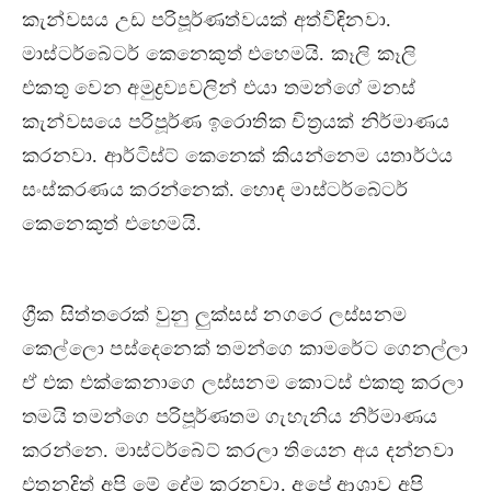
කැන්වසය උඩ පරිපූර්ණත්වයක් අත්විඳිනවා.
මාස්ටර්බේටර් කෙනෙකුත් එහෙමයි. කෑලි කෑලි
එකතු වෙන අමුද්‍රව්‍යවලින් එයා තමන්ගේ මනස්
කැන්වසයෙ පරිපූර්ණ ඉරොතික චිත්‍රයක් නිර්මාණය
කරනවා. ආර්ටිස්ට් කෙනෙක් කියන්නෙම යතාර්ථය
සංස්කරණය කරන්නෙක්. හොඳ මාස්ටර්බේටර්
කෙනෙකුත් එහෙමයි.
ග්‍රීක සිත්තරෙක් වුනු ලුක්සස් නගරෙ ලස්සනම
කෙල්ලො පස්දෙනෙක් තමන්ගෙ කාමරේට ගෙනල්ලා
ඒ එක එක්කෙනාගෙ ලස්සනම කොටස් එකතු කරලා
තමයි තමන්ගෙ පරිපූර්ණතම ගැහැනිය නිර්මාණය
කරන්නෙ. මාස්ටර්බේට් කරලා තියෙන අය දන්නවා
එතනදිත් අපි මේ දේම කරනවා. අපේ ආශාව අපි