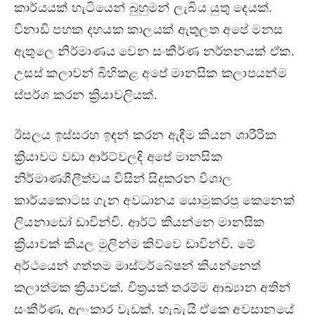
කාර්යයක් හැටියෙන් බුහුමන් ලැබිය යුතු දෙයක්.
විනාඩි පහක දහයක කාලයක් ඇතුලත අපේ මනස
ඇතුලෙ නිර්මාණය වෙන සංකීර්ණ නර්තනයක් ඒක.
උසස් කලාවන් බිහිකළ අපේ මානසික කලාපයන්ම
ස්පර්ශ කරන ක්‍රියාවලියක්.
ඊසලය ඉස්සරහ ඉඳන් කරන ඇඳීම කියන ශාරීරික
ක්‍රියාවට වඩා ආර්ට්වලදි අපේ මානසික
නිර්මාණශීලීත්වය විසින් සිදුකරන විශාල
කාර්යකොටස ගැන අවධානය යොමුකරපු කෙනෙක්
ලියනාඩෝ ඩාවින්චි. ආර්ට් කියන්නෙ මානසික
ක්‍රියාවක් කියල මුලින්ම කිව්වෙ ඩාවින්චි. මේ
අර්ථයෙන් ගත්තම මාස්ටර්බේෂන් කියන්නෙත්
කලාත්මක ක්‍රියාවක්. චිත්‍රයක් තරම්ම ආඛ්‍යාන අතින්
සංකීර්ණ, අලංකාර වැඩක්. හැබැයි ඒකෙ අවසානයේ