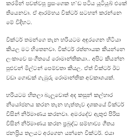
කරමින් පවත්වපු ප‍්‍රසංගෙක හ`ඩ පටිය යූටියුබ් එකේ
තියෙනවා. ඒ ආරම්භය වික්ටර් සටහන් කරන්නෙ
මේ විදිහට.
වික්ටර් තමන්ගෙ තැන හරියටම අඳුරගෙන හිටියා
කියල මට හිතෙනවා. වික්ටර් රත්නායක කියන්නෙ
ලංකාවෙ සංගීතයේ රොමාන්තිකයා.. අපිට කියන්න
පුළුවන් මිල්ටන් පෙම්වතා කියල. ඒත් වික්ටර් ඊට
වඩා ගොඩක් ගැඹුරු රොමාන්තික අවකාශයක්.
හරියටම හිතලා බැලූවොත් අද කසුන් කල්හාර
නියෝජනය කරන තැන හැත්තෑව දශකයේ වික්ටර්
විසින් නිර්මාණය කරනවා. අමරදේව ඇතුළු පිරිස
විසින් නිර්මාණය කරන ප‍්‍රබුද්ධ සම්භාව්‍ය ගීතය
ජනප‍්‍රිය තලයට අරගෙන යන්නෙ වික්ටර්. එයා