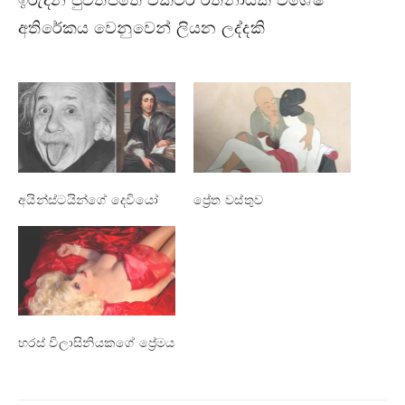
ඉරුදින පුවත්පතේ වික්ටර් රත්නායක විශේෂ
අතිරේකය වෙනුවෙන් ලියන ලද්දකි
අයින්ස්ටයින්ගේ දෙවියෝ
ප්‍රේත වස්තුව
හරස් විලාසිනියකගේ ප්‍රේමය