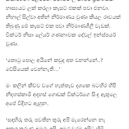
හාස්‍යයට ලක් කරලා කැසට් එකක් පවා එනවා.
නිහාල් සිල්වා අතින් නිර්මාණය වුණා කියල රාවයක්
තිබුණු මේ කැසට් එක පවා නිර්මාණශීලී වැඩක්.
වික්ටර් නිසා ලේයර් ගණනාවක දේවල් ඉන්ස්පයර්
වුණා.
‘තොටු පොල අයිනේ කවුද අත වනන්නේ..?
වේසියෙක් වෙන්නැති…’
මං කලින් කිව්ව වගේ හැත්තෑව දශකෙ බටහිර හිපි
නිදහස්කාමී අදහස් ගොඩක් වික්ටර්ගෙ සිංදු ඇතුලෙ
අපේ විදිහට ඇහුන.
‘සඳහිරු තරු පවතින තුරු අපි මැරෙන්නෙ නෑ
අනග තරුණ බමරු අපි- අමර වරම අපිට හිමි