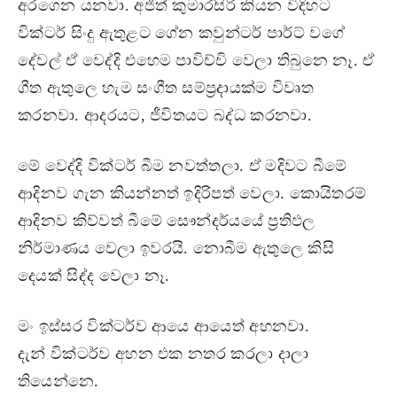
අරගෙන යනවා. අජිත් කුමාරසිරි කියන විදිහට
වික්ටර් සිංදු ඇතුළට ගේන කවුන්ටර් පාර්ට් වගේ
දේවල් ඒ වෙද්දි එහෙම පාවිච්චි වෙලා තිබුනෙ නෑ. ඒ
ගීත ඇතුලෙ හැම සංගීත සම්ප‍්‍රදායක්ම විවෘත
කරනවා. ආදරයට, ජීවිතයට බද්ධ කරනවා.
මේ වෙද්දි වික්ටර් බීම නවත්තලා. ඒ මදිවට බීමේ
ආදිනව ගැන කියන්නත් ඉදිරිපත් වෙලා. කොයිතරම්
ආදිනව කිව්වත් බීමේ සෞන්දර්යයේ ප‍්‍රතිඵල
නිර්මාණය වෙලා ඉවරයි. නොබීම ඇතුලෙ කිසි
දෙයක් සිද්ද වෙලා නෑ.
මං ඉස්සර වික්ටර්ව ආයෙ ආයෙත් අහනවා.
දැන් වික්ටර්ව අහන එක නතර කරලා දාලා
තියෙන්නෙ.