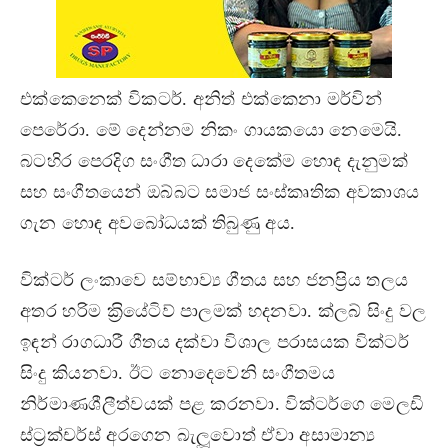
එක්කෙනෙක් විකටර්. අනිත් එක්කෙනා මර්වින්
පෙරේරා. මේ දෙන්නම නිකං ගායකයො නෙමෙයි.
බටහිර පෙරදිග සංගීත ධාරා දෙකේම හොඳ දැනුමක්
සහ සංගීතයෙන් ඔබ්බට සමාජ සංස්කෘතික අවකාශය
ගැන හොඳ අවබෝධයක් තිබුණු අය.
වික්ටර් ලංකාවෙ සම්භාව්‍ය ගීතය සහ ජනප‍්‍රිය තලය
අතර හරිම ක‍්‍රියේටිව් පාලමක් හදනවා. ක්ලබ් සිංදු වල
ඉඳන් රාගධාරී ගීතය දක්වා විශාල පරාසයක වික්ටර්
සිංදු කියනවා. ඊට නොදෙවෙනි සංගීතමය
නිර්මාණශීලීත්වයක් පළ කරනවා. වික්ටර්ගෙ මෙලඩි
ස්ට‍්‍රක්චර්ස් අරගෙන බැලූවොත් ඒවා අසාමාන්‍ය