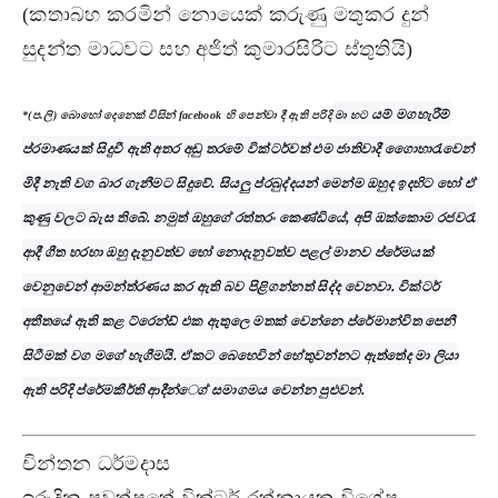
(කතාබහ කරමින් නොයෙක් කරුණු මතුකර දුන්
සුදන්ත මාධවට සහ අජිත් කුමාරසිරිට ස්තුතියි)
යම් මගහැරීම්
*(ප.ලි) බොහෝ දෙනෙක් විසින් ‌facebook හි පෙන්වා දී ඇති පරිදි
මා හට
ප්රමාණයක් සිදුවී ඇති අතර අඩු තරමේ වික්ටර්වත් එම ජාතිවාදී ගො‌ෙහාරැවෙන්
මිදී නැති වග බාර ගැනීමට සිදුවේ. සියලු ප්රබුද්දයන් මෙන්ම ඔහුද ඉදහිට හෝ ඒ
කුණු වලට බැස තිබේ. නමුත් ඔහුගේ රත්තරං කෙණ්ඩියේ, අපි ඔක්කොම රජවරැ
ආදී ගීත හරහා ඔහු දැනුවත්ව හෝ නොදැනුවත්ව පළල් මානව ප්රේමයක්
වෙනුවෙන් ආමන්ත්රණය කර ඇති බව පිළිගන්නත් සිද්ද වෙනවා. වික්ටර්
අතීතයේ ඇති කළ ට්රෙන්ඩ් එක ඇතුලෙ මතක් වෙන්නෙ ප්රේමාන්විත පෙනී
සිටීමක් වග මගේ හැගීමයි. ඒකට බෙහෙවින් හේතුවන්නට ඇත්තේද මා ලියා
ඇති පරිදි ප්රේමකීර්ති ආදීන්‌ෙග් සමාගමය වෙන්න පුළුවන්.
චින්තන ධර්මදාස