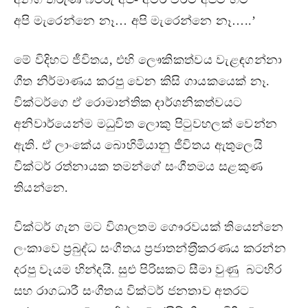
අපි මැරෙන්නෙ නෑ… අපි මැරෙන්නෙ නෑ…..’
මේ විදිහට ජීවිතය, එහි ලෞකිකත්වය වැළඳගන්නා
ගීත නිර්මාණය කරපු වෙන කිසි ගායකයෙක් නෑ.
වික්ටර්ගෙ ඒ රොමාන්තික දාර්ශනිකත්වයට
අනිවාර්යෙන්ම මධුවිත ලොකු පිටුවහලක් වෙන්න
ඇති. ඒ ලාංකේය බොහිමියානු ජීවිතය ඇතුලෙයි
වික්ටර් රත්නායක තමන්ගේ සංගීතමය සළකුණ
තියන්නෙ.
වික්ටර් ගැන මට විශාලතම ගෞරවයක් තියෙන්නෙ
ලංකාවෙ ප‍්‍රබුද්ධ සංගීතය ප‍්‍රජාතන්ත‍්‍රීකරණය කරන්න
දරපු වෑයම හින්දයි. සුළු පිරිසකට සීමා වුණු බටහිර
සහ රාගධාරී සංගීතය වික්ටර් ජනතාව අතරට