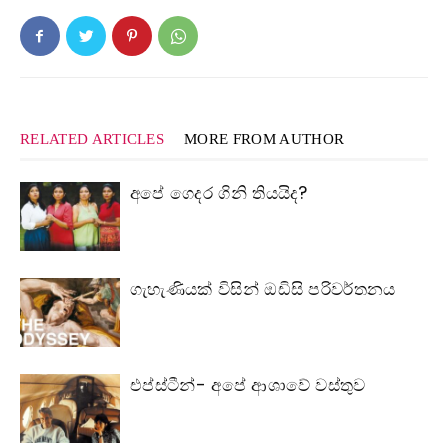
RELATED ARTICLES
MORE FROM AUTHOR
අපේ ගෙදර ගිනි තියයිද?
ගැහැණියක් විසින් ඔඩිසි පරිවර්තනය
එප්ස්ටීන්- අපේ ආශාවේ වස්තුව