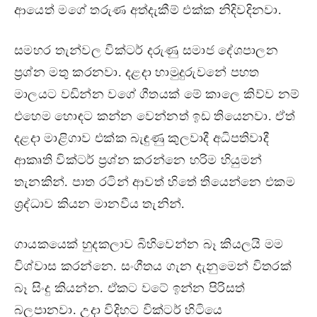
ආයෙත් මගේ තරුණ අත්දැකීම් එක්ක නිදිවදිනවා.
සමහර තැන්වල වික්ටර් දරුණු සමාජ දේශපාලන
ප‍්‍රශ්න මතු කරනවා. දළදා හාමුදුරුවනේ පහත
මාලයට වඩින්න වගේ ගීතයක් මේ කාලෙ කිව්ව නම්
එහෙම හොඳට කන්න වෙන්නත් ඉඩ තියෙනවා. ඒත්
දළදා මාළිගාව එක්ක බැඳුණු කුලවාදී අධිපතිවාදී
ආකෘති වික්ටර් ප‍්‍රශ්න කරන්නෙ හරිම හියුමන්
තැනකින්. පාත රටින් ආවත් හිතේ තියෙන්නෙ එකම
ශ‍්‍රද්ධාව කියන මානවීය තැනින්.
ගායකයෙක් හුදකලාව බිහිවෙන්න බෑ කියලයි මම
විශ්වාස කරන්නෙ. සංගීතය ගැන දැනුමෙන් විතරක්
බෑ සිංදු කියන්න. ඒකට වටේ ඉන්න පිරිසත්
බලපානවා. උදා විදිහට වික්ටර් හිටියෙ