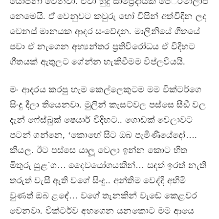
යෝජනා වෙනවා. ඒවා හුදු සාම්ප‍්‍රදායික පේ‍්‍රමාලාප
නෙමෙයි. ඒ වෙනුවට කවුරු හෝ විසින් අත්විඳින ලද
වෙනස් මානයක ආදර සංවේදන. මාලිනියේ ගීතයේ
පවා ඒ නැගෙන අභ්‍යන්තර ප‍්‍රතිවිරෝධය ඒ විදිහට
ගීතයක් ඇතුලට ගේන්න හැකිවීමම විප්ලවීයයි.
මං ආදරය කරපු හැම කෙල්ලෙකුටම මම වික්ටර්ගෙ
සිංදු දීලා තියෙනවා. මුලින් කැසට්වල පස්සෙ සීඞී වල
දැන් ෆේස්බුක් ෂෙයාර් විදිහට.. ගොඩක් වෙලාවට
පටන් ගන්නෙ, ‘කොහේ සිට ඔබ පැමිණියේදෝ….
කියල. ඊට පස්සෙ යාලූ වෙලා ඉන්න කොට හිත
මිතුරු සුළ`ග… දෛවයෝගයකින්… සඳත් ඉරත් නැති
තරුත් වැසී ඇති වගේ සිංදු.. අන්තිම වෙද්දි අහිමි
වුණත් ඔබ ළඳේ… වගේ තැනකින් වැඬේ කෙළවර
වෙනවා. වික්ටර්ව අහගෙන යනකොට මම ආයෙ