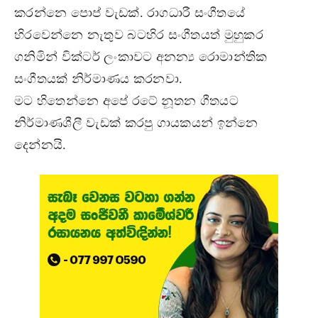
කරන්නෙ පොප් වැඩක්. රාගධාරී සංගීතයේ
හිරවෙන්නෙ නැතුව බටහිර සංගීතයත් මුහුකර
ගනිමින් වික්ටර් ලංකාවට අනන්‍ය රොමාන්තික
සංගීතයක් නිර්මාණය කරනවා.
මට හිතෙන්නෙ අපේ රටේ නූතන ගීතයට
නිර්මාණශීලී වැඩක් කරපු ගායකයන් ඉන්නෙ
දෙන්නයි.