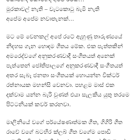
මුරකාවල් නැති – වැටකොටු බැමි නැති
අපේම අපේම නවාතැනක්…
මට මේ වෙනකල් අපේ රටේ ඇහුණු තාරුණ්‍යයේ
නිදහස ගැන හොඳම ගීතය මේක. එක පැත්තකින්
අමරෙද්වගේ අනුකරණවාදී සංගීතයත් අනෙක්
පැත්තෙන් ජෝතිපාලගේ අනුකරණවාදී සංගීතයත්
අතර සැබෑ ජනතා සංගීතයක් හොයන්න වික්ටර්
රත්නායක මහන්සි වෙනවා. පහළම මාස් එක
දක්වාම යන්න බැරි වුණත් එයා සැලකිය යුතු තරමෙ
පිට්ටනියක් කවර් කරනවා.
මාලිනියේ වගේ පර්යේෂණාත්මක ගීත, ගිගිරි ගීත
රාවේ වගේ බටහිර ක්ලබ් ගීත වගේම පොඩි