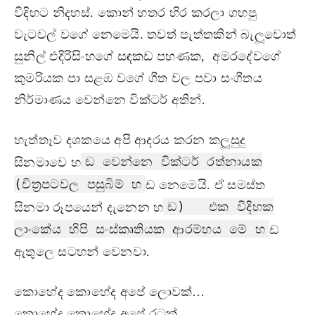
විදිහට නිදහස්. කොන් හතර හිර කරලා ගහපු
වැටවල් වගේ නෙමෙයි. තවත් පැත්තකින් බැලූවොත්
සුනිල් එදිරිසිංහගේ සඳකඩ පහණක, අමරදේවගේ
කුමරියක පා සළඹ වගේ ගීත වල පවා සංගීතය
නිර්මාණය වෙන්නෙ වික්ටර් අතින්.
හැත්තෑව දශකයෙ අපි ආදරය කරන කලූසුදු
ඩ වෙන්නෙ වික්ටර් රත්නායක
සිනමාවෙ හ
(චිත‍්‍රපටවල පසුබිම් හ
ඩ නෙමෙයි. ඒ සමස්ත
ඩ) එක විදිහක
සිනමා රූපයෙන් දැනෙන හ
ලාංකේය හිපි සංස්කෘතියක ආරම්භය මේ හ
ඩ
ඇතුලෙ සටහන් වෙනවා.
කොහේද කොහේද අපේ ලොවක්…
කොහේද කොහේද අපේ රටක්…