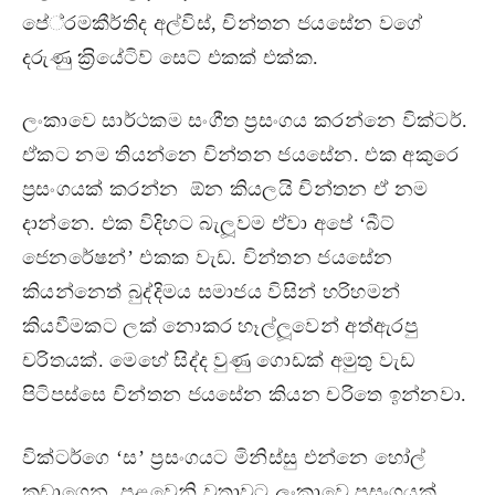
පේ‍්‍රමකීර්තිද අල්විස්, චින්තන ජයසේන වගේ
දරුණු ක‍්‍රියේටිව් සෙට් එකක් එක්ක.
ලංකාවෙ සාර්ථකම සංගීත ප‍්‍රසංගය කරන්නෙ වික්ටර්.
ඒකට නම තියන්නෙ චින්තන ජයසේන. එක අකුරෙ
ප‍්‍රසංගයක් කරන්න ඕන කියලයි චින්තන ඒ නම
දාන්නෙ. එක විදිහට බැලූවම ඒවා අපේ ‘බීට්
ජෙනරේෂන්’ එකක වැඩ. චින්තන ජයසේන
කියන්නෙත් බුද්දිමය සමාජය විසින් හරිහමන්
කියවීමකට ලක් නොකර හෑල්ලූවෙන් අත්ඇරපු
චරිතයක්. මෙහේ සිද්ද වුණු ගොඩක් අමුතු වැඩ
පිටිපස්සෙ චින්තන ජයසේන කියන චරිතෙ ඉන්නවා.
වික්ටර්ගෙ ‘ස’ ප‍්‍රසංගයට මිනිස්සු එන්නෙ හෝල්
කඩාගෙන. පළවෙනි වතාවට ලංකාවෙ ප‍්‍රසංගයක්