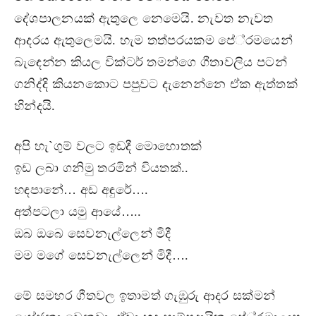
දේශපාලනයක් ඇතුලෙ නෙමෙයි. නැවත නැවත
ආදරය ඇතුලෙමයි. හැම තත්පරයකම පේ‍්‍රමයෙන්
බැඳෙන්න කියල වික්ටර් තමන්ගෙ ගීතාවලිය පටන්
ගනිද්දි කියනකොට පපුවට දැනෙන්නෙ ඒක ඇත්තක්
හින්දයි.
අපි හැ`ගුම් වලට ඉඩදී මොහොතක්
ඉඩ ලබා ගනිමු තරමින් වියතක්..
හඳපානේ… අඩ අඳුරේ….
අත්පටලා යමු ආයේ…..
ඔබ ඔබෙ සෙවනැල්ලෙන් මිදී
මම මගේ සෙවනැල්ලෙන් මිදී….
මේ සමහර ගීතවල ඉතාමත් ගැඹුරු ආදර සක්මන්