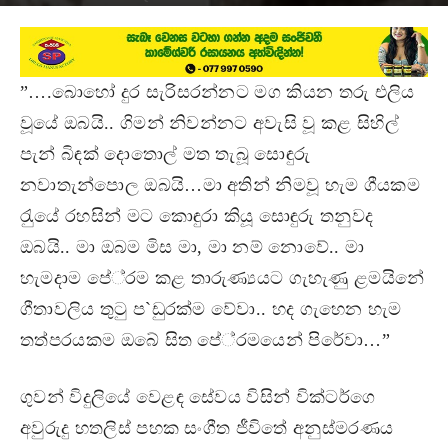
February 27, 2016
”….බොහෝ දුර සැරිසරන්නට මග කියන තරු එලිය
වූයේ ඔබයි.. ගිමන් නිවන්නට අවැසි වූ කළ සිහිල්
පැන් බිඳක් දොතොල් මත තැබූ සොඳුරු
නවාතැන්පොල ඔබයි…මා අතින් නිමවූ හැම ගීයකම
රැුයේ රහසින් මට කොඳුරා කියූ සොඳුරු තනුවද
ඔබයි.. මා ඔබම මිස මා, මා නම් නොවේ.. මා
හැමදාම පේ‍්‍රම කළ තාරුණ්‍යයට ගැහැණු ළමයිනේ
ගීතාවලිය තුටු ප`ඩුරක්ම වේවා.. හද ගැහෙන හැම
තත්පරයකම ඔබේ සිත පේ‍්‍රමයෙන් පිරේවා…”
ගුවන් විදුලියේ වෙළඳ සේවය විසින් වික්ටර්ගෙ
අවුරුදු හතලිස් පහක සංගීත ජීවිතේ අනුස්මරණය