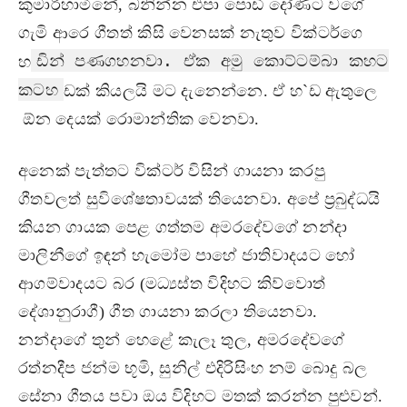
කුමාරිහාමිනේ, බනින්න එපා පොඩි දෝණිට වගේ
ගැමි ආරෙ ගීතත් කිසි වෙනසක් නැතුව වික්ටර්ගෙ
ඩින් පණගහනවා. ඒක අමු කොට්ටම්බා කහට
හ
කටහ
ඩක් කියලයි මට දැනෙන්නෙ. ඒ හ`ඩ ඇතුලෙ
ඕන දෙයක් රොමාන්තික වෙනවා.
අනෙක් පැත්තට වික්ටර් විසින් ගායනා කරපු
ගීතවලත් සුවිශේෂතාවයක් තියෙනවා. අපේ ප‍්‍රබුද්ධයි
කියන ගායක පෙළ ගත්තම අමරදේවගේ නන්දා
මාලිනීගේ ඉඳන් හැමෝම පාහේ ජාතිවාදයට හෝ
ආගම්වාදයට බර (මධ්‍යස්ත විදිහට කිව්වොත්
දේශානුරාගී) ගීත ගායනා කරලා තියෙනවා.
නන්දාගේ තුන් හෙළේ කැලෑ තුල, අමරදේවගේ
රත්නදීප ජන්ම භූමි, සුනිල් එදිරිසිංහ නම් බොදු බල
සේනා ගීතය පවා ඔය විදිහට මතක් කරන්න පුළුවන්.