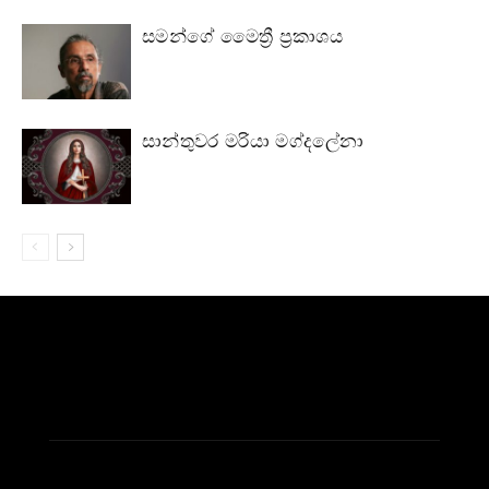
සමන්ගේ මෛත්‍රී ප්‍රකාශය
සාන්තුවර මරියා මග්දලේනා