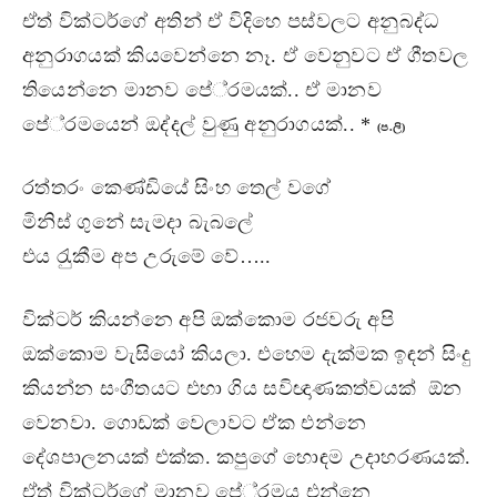
ඒත් වික්ටර්ගේ අතින් ඒ විදිහෙ පස්වලට අනුබද්ධ
අනුරාගයක් කියවෙන්නෙ නෑ. ඒ වෙනුවට ඒ ගීතවල
තියෙන්නෙ මානව පේ‍්‍රමයක්.. ඒ මානව
පේ‍්‍රමයෙන් ඔද්දල් වුණු අනුරාගයක්.. *
(ප.ලි)
රත්තරං කෙණ්ඩියේ සිංහ තෙල් වගේ
මිනිස් ගුනේ සැමදා බැබලේ
එය රැුකීම අප උරුමේ වේ…..
වික්ටර් කියන්නෙ අපි ඔක්කොම රජවරු අපි
ඔක්කොම වැසියෝ කියලා. එහෙම දැක්මක ඉඳන් සිංදු
කියන්න සංගීතයට එහා ගිය සවිඥාණකත්වයක් ඕන
වෙනවා. ගොඩක් වෙලාවට ඒක එන්නෙ
දේශපාලනයක් එක්ක. කපුගේ හොඳම උදාහරණයක්.
ඒත් වික්ටර්ගේ මානව පේ‍්‍රමය එන්නෙ