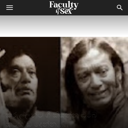
Cult
කුරුල්ලන්ට ගී කියන්න ඔබෙ
කටහ`ඩ දෙන්න…..