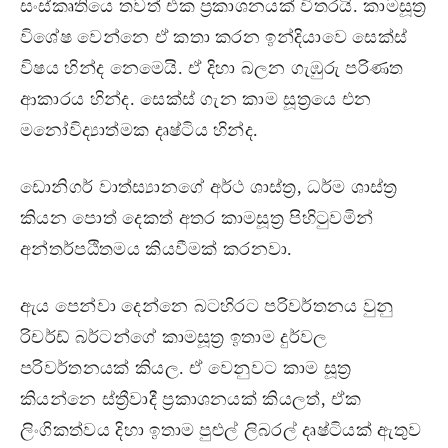
සංස්කෘතියෙ තවත් එක ප්‍රකාශනයක් විතරයි. කාමසූත්‍ර
වි‍ශේෂ වෙන්නෙ ඒ කතා කරන ඉන්දියාවෙ සෙක්ස්
විෂය හින්ද නෙමෙයි. ඒ දිහා බලන ගැඹුරු පරිණත
ආකාරය හින්ද. සෙක්ස් ගැන කාම සූත්‍රයෙ එන
මනෝවිද්‍යාත්මක දෘෂ්ටිය හින්ද.
ඩොනිගර් වාත්ස්‍යානගේ අර්ථ ශාස්ත්‍ර, ධර්ම ශාස්ත්‍ර
කියන පොත් දෙකත් අතර‍ කාමසූත්‍ර පිහිටුවමින්
අන්තර්පඨිතමය කියවීමක් කරනවා.
ඇය පෙන්වා දෙන්නෙ බටහිරට පරිවර්තනය වුනු
රිචර්ඩ් බර්ටන්ගේ කාමසූත්‍ර ඉතාම දුර්වල
පරිවර්තනයක් කියල. ඒ වෙනුවට කාම සූත්‍ර
කියන්නෙ ස්ත්‍රීවාදී ප්‍රකාශනයක් කියලත්, ඒක
ලිංගිකත්වය දිහා ඉතාම පුළුල් ලිබරල් දෘෂ්ටියක් ඇතුව