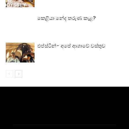
කෙළියා නේද තරුණ කැළ?
එප්ස්ටීන්- අපේ ආශාවේ වස්තුව