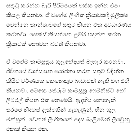
සතුටු කරන්න බැරි පිරිමියෙක් එක්ක ඉන්න එපා
කියල කියනවා. ඒ වගේම ලිංගික ක්‍රියාවකදී මූලිකම
වෙන්නෙ කාන්තාවගේ සතුට කියන එක අවධාරණය
කරනවා. සෙක්ස් කියන්නෙ ළමයි හදන්න කරන
ක්‍රියාවක් නොවන බවත් කියනවා.
ඒ වගේම කාමසූත්‍රය කුලභේදයත් බැහැර කරනවා.
ජීවිතයේ වාත්ස්‍යාන යෝජනා කරන සතුට විඳින්න
කිසිම වර්ණයක කෙනෙකුට බාධාවක් නැති වග එහි
කියනවා. මේකෙ තේරුම කාමසූත්‍ර ෆෙමිනිස්ට් හෝ
ලිබරල් කියන එක නෙමෙයි. ඇදහිය නොහැකි
තරමෙ නිදහස් දැක්මකින් ගැහැණුන්, හීන කුල
මිනිසුන්, වෙනත් ලිංගිකයන් දෙස බැලීමෙන් ලියවුනු
එකක් කියන එක.