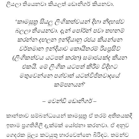
ලියලා තියෙනවා කියලත් ඩොනිගර් කියනවා.
‘කාමසූත්‍ර සියලු ලිංගිකත්වයන් දිහා නිදහස්ව
බලලා තියෙනවා. දැන් පෝර්න් පවා තහනම්
කරන්න දඟලන ඉන්දියානු රජය කියන්නෙ
වර්තමාන ඉන්දියාව කොයිතරම් රිප්‍රෙසිව්
(ලිංගිකත්වය යටපත් කරන) සමාජයක්ද කියන
එකයි. මේ ලිංගික යටපත් කිරීම විදිහට
මතුවෙන්නෙ පශ්චාත් යටත්විජිතවාදයේ
කම්පනයන්’
– වෙන්ඩි ඩොනිගර් –
කාන්තාව සම්බන්ධයෙන් කාමසූත්‍ර ඒ තරම් අතීතයකදී
ඉතාම ප්‍රගතිශීලී දැක්මක් යෝජනා කරනවා. ඒ අනුව
ගෙදරක මූල්‍ය කටයුතු භාරවෙන්නෙ බිරිඳට. තමන්ව