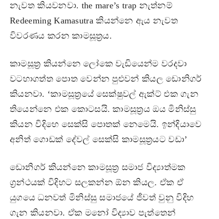
නැවත කියවනවා. the mare’s trap නැත්නම්
Redeeming Kamasutra කියන්නෙ ඇය නැවත
විවරණය කරන කාමසූත්‍රය.
කාමසූත්‍ර කියන්නෙ ලෝකෙ වැඩියෙන්ම වරදවා
වටහාගත්ත පොත වෙන්න පුළුවන් කියල ඩොනිගර්
කියනවා. ‘කාමසූත්‍රයේ සෙක්ෂුවල් ඇක්ට් එක ගැන
තියෙන්නෙ එක කොටසයි. කාමසූත්‍රය ඔය මිනිස්සු
කියන විදිහෙ සෙක්සි පොතක් නෙමෙයි. ඉන්දියාවෙ
අනිත් ගොඩක් දේවල් සෙක්සි කාමසූත්‍රයට වඩා’
ඩොනිගර් කියන්නෙ කාමසූත්‍ර සමාජ විද්‍යාත්මක
ග්‍රන්ථයක් විදිහට සලකන්න ඕන කියල. ඒක ඒ
යුගයෙ ධනවත් මිනිස්සු සමාජයේ ජීවත් වුනු විදිහ
ගැන කියනවා. ඒක මනෝ විද්‍යාව පැත්තෙන්