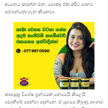
අධ්‍යනය කරන්න ඕන. මොකද ඒක අපිට මානව
සම්බන්ධතා ගැන කියනවා.
කාමසූත්‍ර විශේෂ ග්‍රන්ථයක් නෙමෙයි කියලයි
ඩොනිගර් පෙන්වා දෙන්නෙ. ඒ යුගයෙ තිබුණු ශෘංගාර