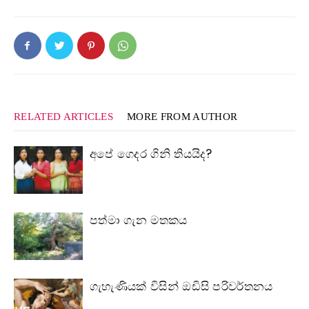
RELATED ARTICLES
MORE FROM AUTHOR
අපේ ගෙදර ගිනි තියයිද?
පත්මා ගැන මතකය
ගැහැණියක් විසින් ඔඩිසි පරිවර්තනය