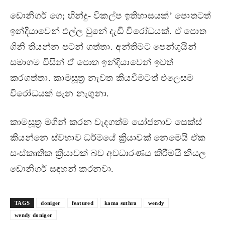
ඩොනිගර් ගෙ; හින්දු- විකල්ප ඉතිහාසයක්’ පොතටත්
ඉන්දියාවෙන් එල්ල වුනේ දැඩි විරෝධයක්. ඒ පොත
ගිනි තියන්න පටන් ගත්තා. අන්තිමට පෙන්ගුයින්
සමාගම විසින් ඒ පොත ඉන්දියාවෙන් ඉවත්
කරගත්තා. කාමසූත්‍ර නැවත කියවීමටත් එලෙසම
විරෝධයක් පැන නැගුනා.
කාමසූත්‍ර මගින් කරන වැදගත්ම යෝජනාව සෙක්ස්
කියන්නෙ ස්වභාව ධර්මයේ ක්‍රියාවක් නෙමෙයි ඒක
සංස්කෘතික ක්‍රියාවක් බව අවධාරණය කිරීමයි කියල
ඩොනිගර් සඳහන් කරනවා.
TAGS
doniger
featured
kama suthra
wendy
wendy doniger