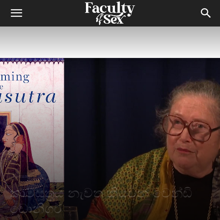
Features
කාමසූත්‍රය නැවත කියවන වෙන්ඩි
ඩොනිගර්