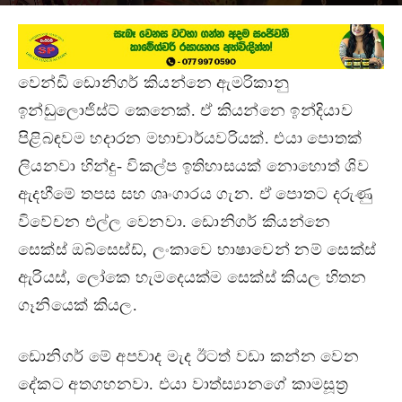
March 7, 2022
වෙන්ඩි ඩොනිගර් කියන්නෙ ඇමරිකානු
ඉන්ඩුලොජිස්ට් කෙනෙක්. ඒ කියන්නෙ ඉන්දියාව
පිළිබඳවම හදාරන මහාචාර්යවරියක්. එයා පොතක්
ලියනවා හින්දු- විකල්ප ඉතිහාසයක් නොහොත් ශිව
ඇදහීමේ තපස සහ ශෘංගාරය ගැන. ඒ පොතට දරුණු
විවේචන එල්ල වෙනවා. ඩොනිගර් කියන්නෙ
සෙක්ස් ඔබ්සෙස්ඩ්, ලංකාවෙ භාෂාවෙන් නම් සෙක්ස්
ඇරියස්, ලෝකෙ හැමදෙයක්ම සෙක්ස් කියල හිතන
ගෑනියෙක් කියල.
ඩොනිගර් මේ අපවාද මැද ඊටත් වඩා කන්න වෙන
දේකට අතගහනවා. එයා වාත්ස්‍යානගේ කාමසූත්‍ර