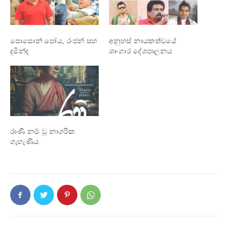
පොසොන් පෝය, රංජන් සහ
අනුහස් නායකත්වයේ
දුමින්ද
ශෘංගාර දේශපාලනය
රාණි නම් වූ නාගරික
ගැහැණිය