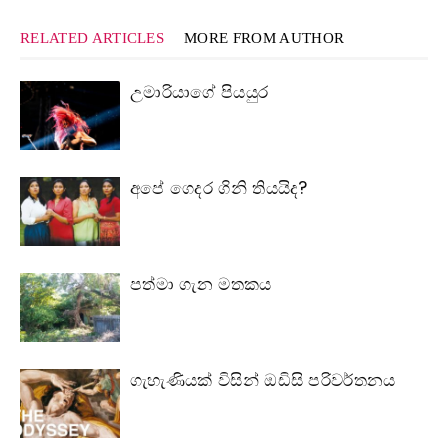
RELATED ARTICLES
MORE FROM AUTHOR
උමාරියාගේ පියයුර
අපේ ගෙදර ගිනි තියයිද?
පත්මා ගැන මතකය
ගැහැණියක් විසින් ඔඩිසි පරිවර්තනය