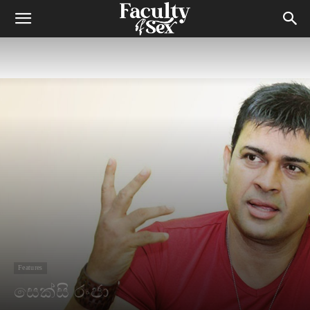
Features
සෙක්සි රංජා