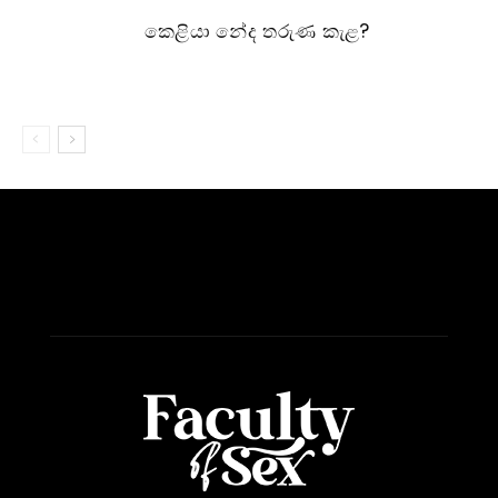
කෙළියා නේද තරුණ කැළ?