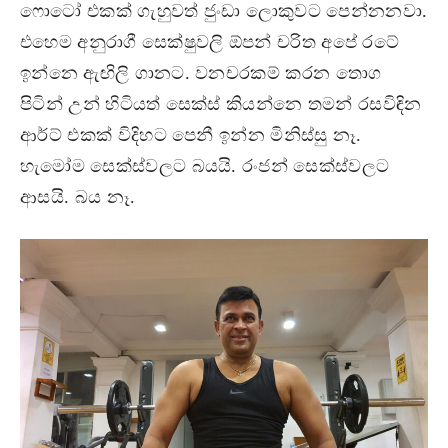
ෆොටෝ එකක් ගැහුවත් ජුංඩා ලොකුවට පෙන්නනවා.
එහෙම අනුරාගී සෙක්ෂුවලි ඕපන් චරිත අපේ රටේ
ඉන්නෙ ඇඟිලි ගානට. වනචරකම් කරන තොග
පිටින් උන් හිටියත් සෙක්ස් කියන්නෙ තමන් රසවිඳින
ආර්ට් එකක් විදිහට පෙනී ඉන්න මිනිස්සු නෑ.
හැමෝම සෙක්ස්වලට බයයි. රංජන් සෙක්ස්වලට
ආසයි. බය නෑ.