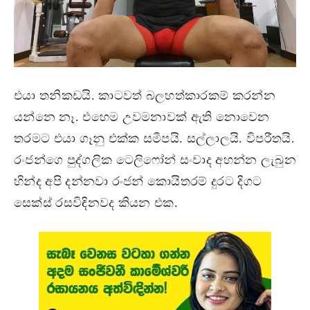
එයා තනිකඩයි. කාටවත් බලහත්කාරකම් කරන්න
යන්නෙ නෑ. එහෙම උවමනාවක් ඇති නොවෙන
තරමට එයා ගෑනු එක්ක සමීපයි. සල්ලාලයි. විපරීතයි.
රංජන්ගෙ පුද්ගලික ටෙලිෆෝන් සංවාද අහන්න ලැබුන
හින්ද අපි දන්නවා රංජන් කොයිතරම් දුරට දිගට
සෙක්ස් රසවිඳිනවද කියන එක.