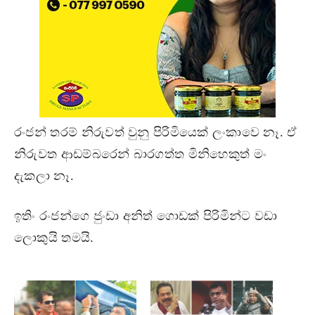
රංජන් තරම් නිරුවත් වුනු පිරිමියෙක් ලංකාවෙ නෑ. ඒ
නිරුවත ආඩම්බරෙන් බාරගත්ත මිනිහෙකුත් මං
දැකලා නෑ.
ඉතිං රංජන්ගෙ ජුංඩා අනිත් ගොඩක් පිරිමින්ට වඩා
ලොකුයි තමයි.