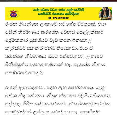
December 31, 2020
රංජන් කියන්නෙ ලංකාවෙ සුවිශේෂ චරිතයක්. එයා
විසින් නිර්මාණය කරගත්ත වෙනස් සෙල්ලක්කාර
ප්‍රේමක්කාර යුක්තියට වැඩ කරන ෆික්ෂනල්
කැරැක්ටර් එකක් රංජන්ට තියෙනවා. එයා ඒ
තමන්ගෙ නිර්මාණය බවට පත්වෙනවා. ලංකාවෙ
මිනිස්සුන්ට එහෙම තත්වයක් නෑ. හැමෝම නිකංම
යතාර්ථයේ ගොදුරු.
රංජන් ඇඟ හදනවා. හදන ඇඟ පෙන්නනවා. ගෑනු
එක්ක නිදාගන්නවා. නිදාගන්න බව එලිපිට කියනවා.
සල්ලාල ජීවිතයක් ගතකරනවා. ඒක රහසක් කරන්න
පොඞ්ඩක්වත් උත්සාහ කරන්නෙ නෑ. කොටින්ම