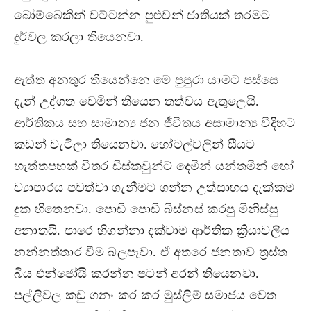
බෝම්බෙකින් වට්ටන්න පුළුවන් ජාතියක් තරමට
දුර්වල කරලා තියෙනවා.
ඇත්ත අනතුර තියෙන්නෙ මේ පුපුරා යාමට පස්සෙ
දැන් උද්ගත වෙමින් තියෙන තත්වය ඇතුලෙයි.
ආර්තිකය සහ සාමාන්‍ය ජන ජීවිතය අසාමාන්‍ය විදිහට
කඩන් වැටිලා තියෙනවා. හෝටල්වලින් සීයට
හැත්තපහක් විතර ඩිස්කවුන්ට් දෙමින් යන්තමින් හෝ
ව්‍යාපාරය පවත්වා ගැනීමට ගන්න උත්සාහය දැක්කම
දුක හිතෙනවා. පොඩි පොඩි බිස්නස් කරපු මිනිස්සු
අනාතයි. පාරෙ හිගන්නා දක්වාම ආර්තික ක්‍රියාවලිය
නන්නත්තාර වීම බලපෑවා. ඒ අතරෙ ජනතාව ත්‍රස්ත
බිය එන්ජෝයි කරන්න පටන් අරන් තියෙනවා.
පල්ලිවල කඩු ගනං කර කර මුස්ලිම් සමාජය වෙත