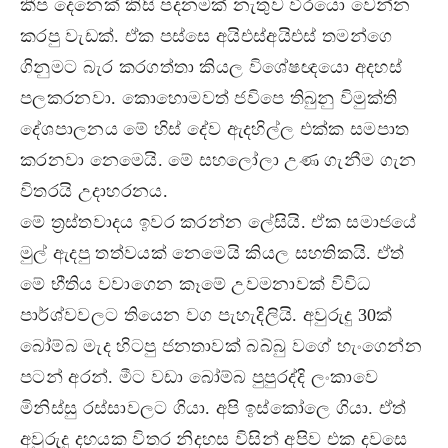
කීප දෙනෙක් කිසි පදනමක් නැතුව වීරයො වෙන්න
කරපු වැඩක්. ඒක පස්සෙ අයිඑස්අයිඑස් තමන්ගෙ
ගිනුමට බැර කරගත්තා කියල විශේෂඥයො අදහස්
පලකරනවා. කොහොමවත් ජවිපෙ තිබුනු විමුක්ති
දේශපාලනය මේ හිස් දේව ඇදහිල්ල එක්ක සමපාත
කරනවා නෙමෙයි. මේ සහලෝලා උණ ගැනීම ගැන
විතරයි උදාහරනය.
මේ ත්‍රස්තවාදය ඉවර කරන්න ලේසියි. ඒක සමාජයේ
මුල් ඇදපු තත්වයක් නෙමෙයි කියල සහතිකයි. ඒත්
මේ භීතිය වවාගෙන කෑමේ උවමනාවක් විවිධ
පාර්ශ්වවලට තියෙන වග පැහැදිලියි. අවුරුදු 30ක්
බෝම්බ මැද හිටපු ජනතාවක් බබ්බු වගේ හැංගෙන්න
පටන් අරන්. මීට වඩා බෝම්බ පුපුරද්දි ලංකාවෙ
මිනිස්සු රස්සාවලට ගියා. අපි ඉස්කෝලෙ ගියා. ඒත්
අවුරුදු දහයක විතර නිදහස විසින් අපිව එක දවසෙ