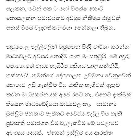
සලකන, වෙන් කොට හෝ විශේෂ කොට
නොසලකන සමාජයකට අවශ්‍ය නීතිමය රාමුවක්
සකස් වීමේ වැදගත්කම එයා පෙන්නලා තිබුන.
කඩුපොලු පල්ලිවලින් හමුවෙන සිද්දි වාර්තා කරන්න
මාධ්‍යවලට අවසර නොදීම ගැන මං සතුටුයි. මේ අඳුරු
මොහොතේ මාධ්‍ය හැසිරීම අතිශය කාලකන්නියි,
තක්කඩියි. තමන්ගේ දේශපාලන උවමනා වෙනුවෙන්
ජනතාව උසි ගැන්වීම මිස ජාතික හැගීමක් ඇතුව
කරන මාධ්‍යකරනයක් අපේ රටේ නෑ. එහෙම දැක්මක්
තියෙන මාධ්‍යවේදියො මාධ්‍යවල නෑ. සාමාන්‍ය
මුස්ලිම් ජනතාව පැත්තට වෛරය එල්ල විය හැකි
ප්‍රවෘත්ති සමාජගත වීම වැලැක්වීම මේ වෙලාවෙ
අවශ්‍යය දෙයක්. ඒකෙන් මුස්ලිම් අය ආරක්ෂා