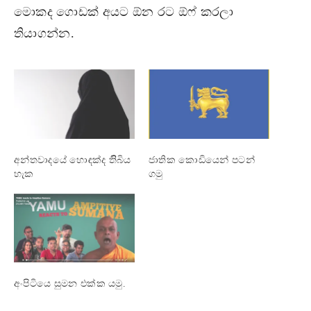
මොකද ගොඩක් අයට ඕන රට ඕෆ් කරලා
තියාගන්න.
අන්තවාදයේ හොඳක්ද තිිබිය
ජාතික කොඩියෙන් පටන්
හැක
ගමු
අංපිටියෙ සුමන එක්ක යමු.