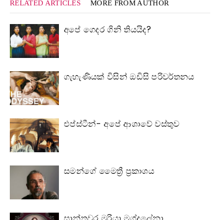
RELATED ARTICLES
MORE FROM AUTHOR
අපේ ගෙදර ගිනි තියයිද?
ගැහැණියක් විසින් ඔඩිසි පරිවර්තනය
එප්ස්ටීන්- අපේ ආශාවේ වස්තුව
සමන්ගේ මෛත්‍රී ප්‍රකාශය
සාන්තුවර මරියා මග්දලේනා