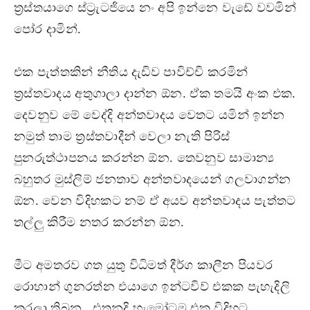
ත්‍රස්තයාගෙ ස්ට්‍රැටජියෙ නං අපි ඉන්නෙ වැඩේ වවමින්
පෝර දාමින්.
එක පැත්තකින් නීතිය දැඩිව පාවිච්චි කරමින්
ත්‍රස්තවාදය අතුගාලා දාන්න ඕන. ඒක තමයි අංක එක.
දෙවනුව මේ වෙද්දි අන්තවාදය වෙතට යමින් ඉන්න
නමුත් තාම ත්‍රස්තවාදීන් වෙලා නැති පිරිස්
පුනරුත්ථාපනය කරන්න ඕන. තෙවනුව සාමාන්‍ය
බහුතර මුස්ලිම් ජනතාව අන්තවාදයෙන් ගලවාගන්න
ඕන. වෙන විදිහකට නම් ඒ අයව අන්තවාදය පැත්තට
තල්ලු කිරීම නතර කරන්න ඕන.
මීට අමතරව ගත යුතු විධිමත් දීර්ග කාලීන පියවර
රොහාන් ගුනරත්න එයාගෙ ඉන්ටවිව් එකක පැහැදිලි
කරලා තිබුන. එතනදි හැමෝටම එක විදිහට