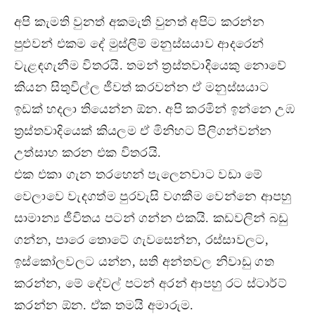
අපි කැමති වුනත් අකමැති වුනත් අපිට කරන්න
පුළුවන් එකම දේ මුස්ලිම් මනුස්සයාව ආදරෙන්
වැළඳගැනීම විතරයි. තමන් ත්‍රස්තවාදියෙකු නොවේ
කියන සිතුවිල්ල ජීවත් කරවන්න ඒ මනුස්සයාට
ඉඩක් හදලා තියෙන්න ඕන. අපි කරමින් ඉන්නෙ උඹ
ත්‍රස්තවාදියෙක් කියලම ඒ මිනිහට පිලිගන්වන්න
උත්සාහ කරන එක විතරයි.
එක එකා ගැන තරහෙන් පැලෙනවාට වඩා මේ
වෙලාවෙ වැදගත්ම පුරවැසි වගකීම වෙන්නෙ ආපහු
සාමාන්‍ය ජීවිතය පටන් ගන්න එකයි. කඩවලින් බඩු
ගන්න, පාරෙ තොටේ ගැවසෙන්න, රස්සාවලට,
ඉස්කෝලවලට යන්න, සති අන්තවල නිවාඩු ගත
කරන්න, මේ දේවල් පටන් අරන් ආපහු රට ස්ටාර්ට්
කරන්න ඕන. ඒක තමයි අමාරුම.