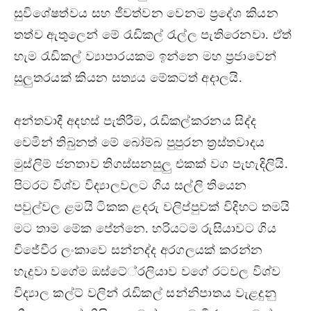
සුවිශේෂත්වය සහ ජීවත්වන වෙනම ප්‍රදේශ කියන
තත්ව ඇතුලෙන් මේ රැඩිකල් රැල්ල පැතිරෙනවා. ඒත්
හැම රැඩිකල් ව්‍යාපාරයකම ඉන්නෙ මහ ප්‍රජාවෙන්
සුලුතරයක් කියන සත්‍යය මේකටත් අදාලයි.
අන්තවාදී අදහස් පැතිරීම, රැඩිකල්කරනය සිද්ද
වෙමින් තිබුනත් මේ බෝම්බ පුපුරන ත්‍රස්තවාදය
මුස්ලිම් ජනතාව තිගස්සනසුලු එකක් වග පැහැදිලියි.
පිටරට විශ්ව විද්‍යාලවලට ගිය සල්ලි තියෙන
පවුල්වල ළමයි ටිකක ළදරු වලිප්පුවක් විදිහට තමයි
මට තාම මේක පේන්නෙ. හරියටම රුසියාවට ගිය
විජේවීර ලංකාවෙ සන්නද්ද අරගලයක් කරන්න
හැදුවා වගේම ඔස්ටේ්‍රලියාව වගේ රටවල විශ්ව
විද්‍යාල කල්ට් වලින් රැඩිකල් සන්නිපාතය වැළදුනු