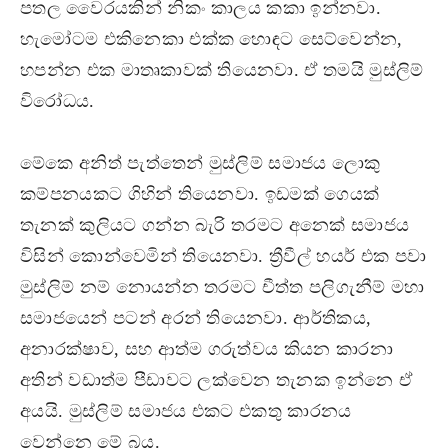
පතල වෛරයකින් නිකං කාලය කකා ඉන්නවා.
හැමෝටම එකිනෙකා එක්ක හොඳට සෙට්වෙන්න,
හපන්න එක මාතෘකාවක් තියෙනවා. ඒ තමයි මුස්ලිම්
විරෝධය.
මේකෙ අනිත් පැත්තෙන් මුස්ලිම් සමාජය ලොකු
කම්පනයකට ගිහින් තියෙනවා. ඉඩමක් ගෙයක්
තැනක් කුලියට ගන්න බැරි තරමට අනෙක් සමාජය
විසින් කොන්වෙමින් තියෙනවා. ත්‍රීවීල් හයර් එක පවා
මුස්ලිම් නම් නොයන්න තරමට චීත්ත පලිගැනීම් මහා
සමාජයෙන් පටන් අරන් තියෙනවා. ආර්තිකය,
අනාරක්ෂාව, සහ ආත්ම ගරුත්වය කියන කාරනා
අතින් වඩාත්ම පීඩාවට ලක්වෙන තැනක ඉන්නෙ ඒ
අයයි. මුස්ලිම් සමාජය එකට එකතු කාරනය
වෙන්නෙ මේ බය.