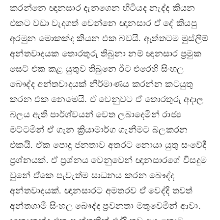
කරන්නෙ ඥානසාර දැනගෙන හිටියද නැද්ද කියන
එකට වඩා වැදගත් වෙන්නෙ ඥානසාර ඒ දේ කියපු
අරමුන මොකක්ද කියන එක බවයි. ඇත්තටම මුස්ලිම්
අන්තවාදයක තොරතුරු තිබුනා නම් ඥානසාර ප්‍රමුක
සෙට් එක කළ යුතුව තිබුනෙ ඊට එරෙහි සිංහල
බෞද්ද අන්තවාදයක් නිර්මාණය කරන්න කටයුතු
කරන එක නෙමෙයි. ඒ වෙනුවට ඒ තොරතුරු අදාල
බලය ඇති පාර්ශ්වයන් වෙත ලබාදෙමින් රාජ්‍ය
මට්ටමින් ඒ ගැන ක්‍රියාමාර්ග ගැනීමට බලකරන
එකයි. ඒක පොදු ජනතාව අතරට නොයා යුතු සංවේදී
ප්‍රශ්නයක්. ඒ ප්‍රශ්නය වෙනුවෙන් ඥානසාරගේ විසදුම
වුනේ ඒකෙ පැවැත්ම සාධනය කරන බෞද්ද
අන්තවාදයක්. ඥානසාරට අමතරව ඒ වෙද්දි තවත්
අන්තගාමී සිංහල බෞද්ද ප්‍රවනතා මතුවෙමින් ආවා.