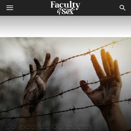
Cult
රට ආපහු ස්ටාර්ට් කරන්න