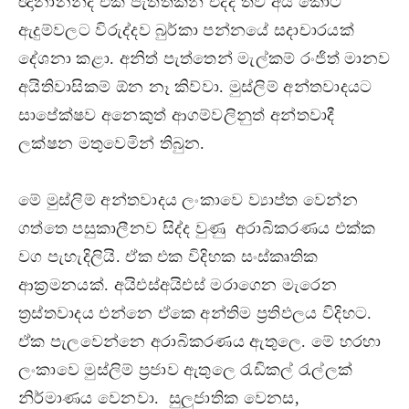
ඥානානන්ද එක පැත්තකින් එද්දි තව අය කොට
ඇදුම්වලට විරුද්දව බුර්කා පන්නයේ සදාචාරයක්
දේශනා කළා. අනිත් පැත්තෙන් මැල්කම් රංජිත් මානව
අයිතිවාසිකම් ඕන නෑ කිව්වා. මුස්ලිම් අන්තවාදයට
සාපේක්ෂව අනෙකුත් ආගම්වලිනුත් අන්තවාදී
ලක්ෂන මතුවෙමින් තිබුන.
මේ මුස්ලිම් අන්තවාදය ලංකාවෙ ව්‍යාප්ත වෙන්න
ගත්තෙ පසුකාලීනව සිද්ද වුණු අරාබිකරණය එක්ක
වග පැහැදිලියි. ඒක එක විදිහක සංස්කෘතික
ආක්‍රමනයක්. අයිඑස්අයිඑස් මරාගෙන මැරෙන
ත්‍රස්තවාදය එන්නෙ ඒකෙ අන්තිම ප්‍රතිඵලය විදිහට.
ඒක පැලවෙන්නෙ අරාබිකරණය ඇතුලෙ. මේ හරහා
ලංකාවෙ මුස්ලිම් ප්‍රජාව ඇතුලෙ රැඩිකල් රැල්ලක්
නිර්මාණය වෙනවා. සුලුජාතික වෙනස,