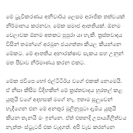
මේ ධ්‍රැවීකරණය අනිවාර්ය ලෙසම අරාජික තත්වයක්
නිර්මානය කරනවා. මේක සමාජ ආතතියක්. ඕනම
වෙලාවක ඕනම අතකට පුපුරා යා හැකි. ත්‍රස්තවාදය
විසින් තමන්ගේ අරමුන ජයගත්තා කියල කියන්නෙ
මේකට. මේ ආතතිය අනාරක්ෂාව සැකය සහ උනුන්
මත පීඩාව නිර්මාණය කරන එකට.
මේක ජවිපෙ හෝ එල්ටීටීඊය වගේ එකක් නෙමෙයි.
ඒ නිසා කිසිම විදිහකින් මේ ත්‍රස්තවාදය හුරතල් කළ
යුතුයි වගේ අදහසක් මගේ නෑ. ඉතාම සුලුවෙන්
හැදීගෙන එන මේ අනතුර මුලිනුපුටා දැමිය යුතුයි
කියන තැනයි මං ඉන්නෙ. ඒත් එතනදි උපායශීලීත්වය
නැත්තං ස්ට්‍රැටජි එක වැදගත්. අපි වැඩ කරන්නෙ