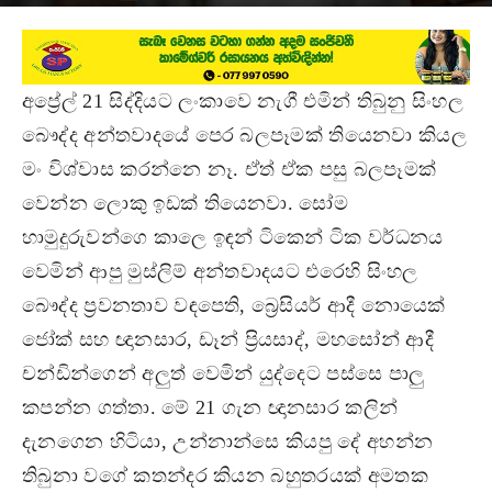
May 10, 2019
අප්‍රේල් 21 සිද්දියට ලංකාවෙ නැගී එමින් තිබුනු සිංහල
බෞද්ද අන්තවාදයේ පෙර බලපෑමක් තියෙනවා කියල
මං විශ්වාස කරන්නෙ නෑ. ඒත් ඒක පසු බලපෑමක්
වෙන්න ලොකු ඉඩක් තියෙනවා. සෝම
හාමුදුරුවන්ගෙ කාලෙ ඉඳන් ටිකෙන් ටික වර්ධනය
වෙමින් ආපු මුස්ලිම් අන්තවාදයට එරෙහි සිංහල
බෞද්ද ප්‍රවනතාව වඳපෙති, බ්‍රෙසියර් ආදී නොයෙක්
ජෝක් සහ ඥානසාර, ඩෑන් ප්‍රියසාද්, මහසෝන් ආදී
චන්ඩින්ගෙන් අලුත් වෙමින් යුද්දෙට පස්සෙ පාලු
කපන්න ගත්තා. මේ 21 ගැන ඥානසාර කලින්
දැනගෙන හිටියා, උන්නාන්සෙ කියපු දේ අහන්න
තිබුනා වගේ කතන්දර කියන බහුතරයක් අමතක