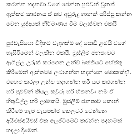
කරන්න හදනවා වගේ පේන්න පුළුවන් වුනත්
ඇත්තම කාරනය ඒ තව අවුරුදු ගානක් පරිප්පු කන්න
වෙන යුද්දයක් නිර්මාණය වීම වලක්වන එකයි
පුරවැසියො විදිහට වැදගත්ම දේ පොඩි ළමයි වගේ
හැසිරීමෙන් වලකින එකයි. මුස්ලිම් ජනතාවට
ඇගිල්ල උරුක් කරගෙන උන්ව බිත්තියට හේත්තු
කිරීමෙන් ඇත්තටම ලබාගන්න හදන්නෙ මොකක්ද?.
එහෙම කරලා උන්ව හදාගන්න හරි යට කරගන්න
හරි පුළුවන් කියල කවුරු හරි හිතනවා නම් ඒ
හිතුවිල්ල හරි ලාමකයි. මුස්ලිම් ජනතාව කොන්
කිරීමේ හැම වෑයමක්ම කෙලවර වෙන්නෙ
අයිඑස්අයිඑස් එක ලෙජිටිමේට් කරන්න පදනමක්
හදලා දීමෙන්.