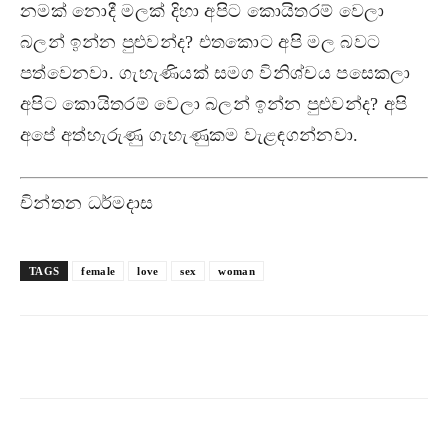
නමක් නොදී මලක් දිහා අපිට කොයිතරම් වෙලා
බලන් ඉන්න පුළුවන්ද? එතකොට අපි මල බවට
පත්වෙනවා. ගැහැණියක් සමග විනිශ්චය පසෙකලා
අපිට කොයිතරම් වෙලා බලන් ඉන්න පුළුවන්ද? අපි
අපේ අත්හැරුණු ගැහැණුකම වැළඳගන්නවා.
චින්තන ධර්මදාස
TAGS
female
love
sex
woman