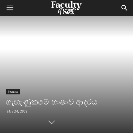
Features
ගැහැණුකමේ භාෂාව ආදරය
May 24, 2021