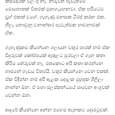
කිසිදෙයක් වලංගු නෑ. නිරුවත් පැවැත්මේ
මොහොතක් විතරක් මුනගැහෙනවා. ඒක හරියටම
ඩ්‍රග් එකක් වගේ. ගැහැණු මනසක ටි්‍රප් කරන එක.
හීලෑ නොවුනු වනාන්තර පැවැත්මක භාවනාවක්
ඒක.
ගැහැණුකම කියන්නෙ ගලායන වතුර පාරක් නම් ඒක
වීදුරුවක් කෝප්පයක් ඇතුලට පුරවලා ඒ ගැන කතා
කිරීම තේරුමක් නෑ. එතකොට අපි කතා කරන්නෙ
භාජනේ හැඩය විතරයි. වතුර කියන්නෙ වෙන එකක්.
ඒක විඳින්න නම් අපි ඇළක දොළක මුහුදක ගිලිලා
නාන්න ඕන. ඒ මහා ජලස්කන්ධයේ පාවෙන අංශූවක්
වෙන්න ඕන.
ආදරේ කියන්නෙ අන්න එහෙම තැනකට දොරටුවක්.