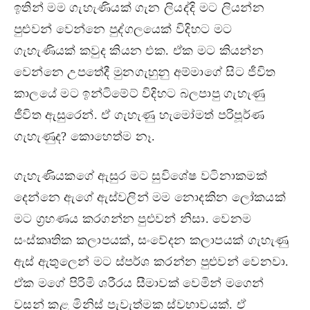
ඉතින් මම ගැහැණියක් ගැන ලියද්දි මට ලියන්න
පුළුවන් වෙන්නෙ පුද්ගලයෙක් විදිහට මට
ගැහැණියක් කවුද කියන එක. ඒක මට කියන්න
වෙන්නෙ උපතේදී මුනගැහුනු අම්මාගේ සිට ජීවිත
කාලයේ මට ඉන්ටිමේට් විදිහට බලපාපු ගැහැණු
ජීවිත ඇසුරෙන්. ඒ ගැහැණු හැමෝමත් පරිපූර්ණ
ගැහැණුද? කොහෙත්ම නෑ.
ගැහැණියකගේ ඇසුර මට සුවිශේෂ වටිනාකමක්
දෙන්නෙ ඇගේ ඇස්වලින් මම නොදකින ලෝකයක්
මට ග්‍රහණය කරගන්න පුළුවන් නිසා. වෙනම
සංස්කෘතික කලාපයක්, සංවේදන කලාපයක් ගැහැණු
ඇස් ඇතුලෙන් මට ස්පර්ශ කරන්න පුළුවන් වෙනවා.
ඒක මගේ පිරිමි ශරීරය සීමාවක් වෙමින් මගෙන්
වසන් කළ මිනිස් පැවැත්මක ස්වභාවයක්. ඒ