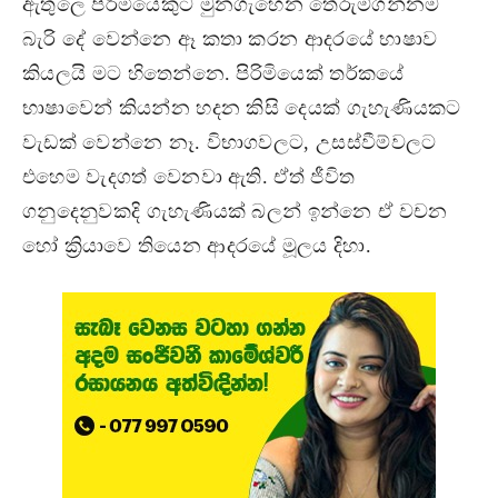
ඇතුලෙ පිරිමියෙකුට මුනගැහෙන තේරුම්ගන්නම
බැරි දේ වෙන්නෙ ඈ කතා කරන ආදරයේ භාෂාව
කියලයි මට හිතෙන්නෙ. පිරිමියෙක් තර්කයේ
භාෂාවෙන් කියන්න හදන කිසි දෙයක් ගැහැණියකට
වැඩක් වෙන්නෙ නෑ. විභාගවලට, උසස්වීම්වලට
එහෙම වැදගත් වෙනවා ඇති. ඒත් ජීවිත
ගනුදෙනුවකදි ගැහැණියක් බලන් ඉන්නෙ ඒ වචන
හෝ ක්‍රියාවෙ තියෙන ආදරයේ මූලය දිහා.