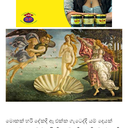
මොකක් හරි දේකදි ඈ එක්ක ගැටෙද්දි යම් දෙයක්