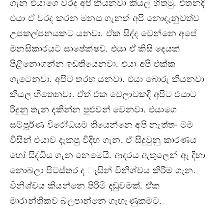
ගැන එයාගෙ වරද අපි කියනවා කියල හිතමු. එතනදි
එයා ඒ වරද කරන මනස ගැනත් අපි නොදැනුවත්ව
උපකල්පනයකට යනවා. ඒක සිද්ද වෙන්නෙ අපේ
මනසිකාරයට සාපේක්ෂව. එයා ඒ කිසි දෙයක්
පිළිනොගන්න ඉඩතියෙනවා. එයා අපි එක්ක
ගැටෙනවා. අපිට තරහ යනවා. එයා බොරු කියනවා
කියල හිතෙනවා. ඒත් එක වෙලාවකදි අපිට එයාට
රිදුනු තැන දකින්න පුළුවන් වෙනවා. එයාගෙ
සම්පූර්ණ විරෝධයම තියෙන්නෙ අපි නැත්තං මම
විසින් එයාව දැකපු විදිහ ගැන. ඒ සිදුවුනු කාරණය
හෝ සිද්ධිය ගැන නෙමෙයි. ආදරය ඇතුලෙන් ඈ දිහා
නොබලා පිටස්තර ද ෑසින් විනිශ්චය කිරීම ගැන.
විනිශ්චය කියන්නෙ පිරිමි දඬුවමක්. ඒක
මාරාන්තිකව බලපාන්නෙ ගැහැණුකමට.