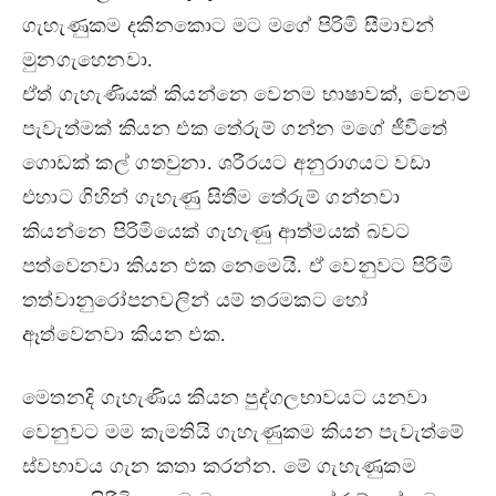
ගැහැණුකම දකිනකොට මට මගේ පිරිමි සීමාවන්
මුනගැහෙනවා.
ඒත් ගැහැණියක් කියන්නෙ වෙනම භාෂාවක්, වෙනම
පැවැත්මක් කියන එක තේරුම් ගන්න මගේ ජීවිතේ
ගොඩක් කල් ගතවුනා. ශරීරයට අනුරාගයට වඩා
එහාට ගිහින් ගැහැණු සිතීම තේරුම් ගන්නවා
කියන්නෙ පිරිමියෙක් ගැහැණු ආත්මයක් බවට
පත්වෙනවා කියන එක නෙමෙයි. ඒ වෙනුවට පිරිමි
තත්වානුරෝපනවලින් යම් තරමකට හෝ
ඈත්වෙනවා කියන එක.
මෙතනදි ගැහැණිය කියන පුද්ගලභාවයට යනවා
වෙනුවට මම කැමතියි ගැහැණුකම කියන පැවැත්මේ
ස්වභාවය ගැන කතා කරන්න. මේ ගැහැණුකම