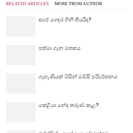
RELATED ARTICLES
MORE FROM AUTHOR
අපේ ගෙදර ගිනි තියයිද?
පත්මා ගැන මතකය
ගැහැණියක් විසින් ඔඩිසි පරිවර්තනය
කෙළියා නේද තරුණ කැළ?