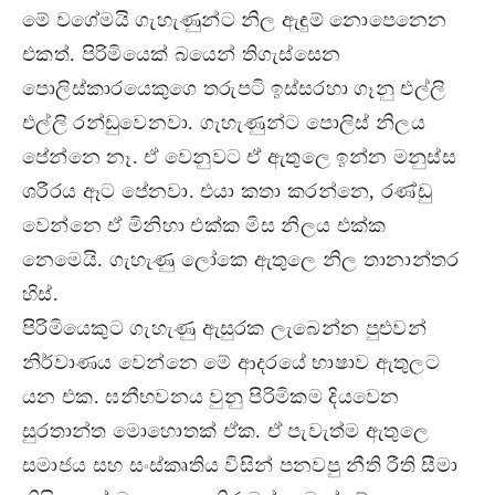
මේ වගේමයි ගැහැණුන්ට නිල ඇඳුම් නොපෙනෙන
එකත්. පිරිමියෙක් බයෙන් තිගැස්සෙන
පොලිස්කාරයෙකුගෙ තරුපටි ඉස්සරහා ගෑනු එල්ලි
එල්ලි රන්ඩුවෙනවා. ගැහැණුන්ට පොලිස් නිලය
පේන්නෙ නෑ. ඒ වෙනුවට ඒ ඇතුලෙ ඉන්න මනුස්ස
ශරීරය ඈට පේනවා. එයා කතා කරන්නෙ, රණ්ඩු
වෙන්නෙ ඒ මිනිහා එක්ක මිස නිලය එක්ක
නෙමෙයි. ගැහැණු ලෝකෙ ඇතුලෙ නිල තානාන්තර
හිස්.
පිරිමියෙකුට ගැහැණු ඇසුරක ලැබෙන්න පුළුවන්
නිර්වාණය වෙන්නෙ මේ ආදරයේ භාෂාව ඇතුලට
යන එක. ඝනීභවනය වුනු පිරිමිකම දියවෙන
සුරතාන්ත මොහොතක් ඒක. ඒ පැවැත්ම ඇතුලෙ
සමාජය සහ සංස්කෘතිය විසින් පනවපු නීති රීති සීමා