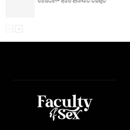
එප්ස්ටීන්- අපේ ආශාවේ වස්තුව