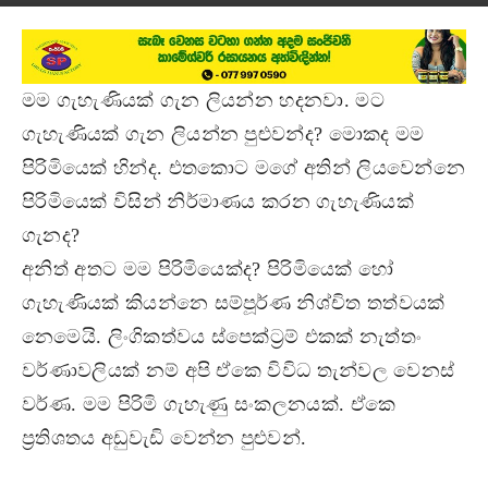
මම ගැහැණියක් ගැන ලියන්න හදනවා. මට
ගැහැණියක් ගැන ලියන්න පුළුවන්ද? මොකද මම
පිරිමියෙක් හින්ද. එතකොට මගේ අතින් ලියවෙන්නෙ
පිරිමියෙක් විසින් නිර්මාණය කරන ගැහැණියක්
ගැනද?
අනිත් අතට මම පිරිමියෙක්ද? පිරිමියෙක් හෝ
ගැහැණියක් කියන්නෙ සම්පූර්ණ නිශ්චිත තත්වයක්
නෙමෙයි. ලිංගිකත්වය ස්පෙක්ට්‍රම් එකක් නැත්තං
වර්ණාවලියක් නම් අපි ඒකෙ විවිධ තැන්වල වෙනස්
වර්ණ. මම පිරිමි ගැහැණු සංකලනයක්. ඒකෙ
ප්‍රතිශතය අඩුවැඩි වෙන්න පුළුවන්.