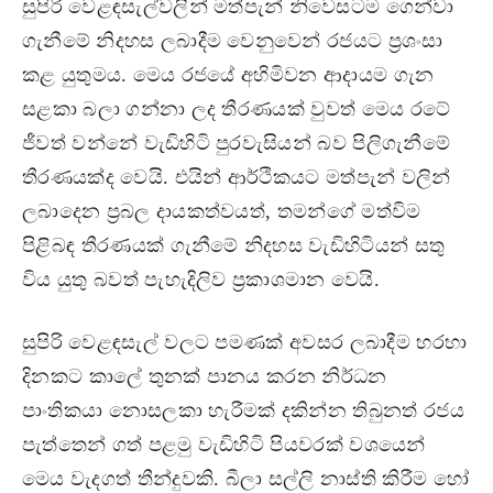
සුපිරි වෙළඳසැල්වලින් මත්පැන් නිවෙසටම ගෙන්වා
ගැනීමේ නිදහස ලබාදීම වෙනුවෙන් රජයට ප්‍රශංසා
කළ යුතුමය. මෙය රජයේ අහිමිවන ආදායම ගැන
සළකා බලා ගන්නා ලද තීරණයක් වුවත් මෙය රටේ
ජීවත් වන්නේ වැඩිහිටි පුරවැසියන් බව පිලිගැනීමේ
තීරණයක්ද වෙයි. එයින් ආර්ථිකයට මත්පැන් වලින්
ලබාදෙන ප්‍රබල දායකත්වයත්, තමන්ගේ මත්විම
පිළිබඳ තීරණයක් ගැනීමේ නිදහස වැඩිහිටියන් සතු
විය යුතු බවත් පැහැදිලිව ප්‍රකාශමාන වෙයි.
සුපිරි වෙළඳසැල් වලට පමණක් අවසර ලබාදීම හරහා
දිනකට කාලේ තුනක් පානය කරන නිර්ධන
පාංතිකයා නොසලකා හැරීමක් දකින්න තිබුනත් රජය
පැත්තෙන් ගත් පළමු වැඩිහිටි පියවරක් වශයෙන්
මෙය වැදගත් තීන්දුවකි. බීලා සල්ලි නාස්ති කිරීම හෝ