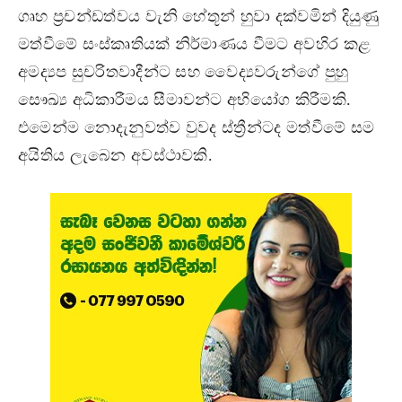
ගෘහ ප්‍රචන්ඩත්වය වැනි හේතූන් හුවා දක්වමින් දියුණු
මත්වීමේ සංස්කෘතියක් නිර්මාණය වීමට අවහිර කළ
අමද්‍යප සුචරිතවාදීන්ට සහ වෛද්‍යවරුන්ගේ පුහු
සෞඛ්‍ය අධිකාරීමය සීමාවන්ට අභියෝග කිරීමකි.
එමෙන්ම නොදැනුවත්ව වුවද ස්ත්‍රීන්ටද මත්වීමේ සම
අයිතිය ලැබෙන අවස්ථාවකි.