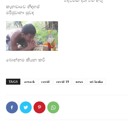
හදවතක් දරා ගත් අංශු
මාත්‍රික මොකක්දෝ එකකි.
කැනඩාවෙ නිදහස්
අංශු ගෝලීය වුවත් ජීවිතය
මරිජුවානා සුවඳ
පැතලි ය. අරමුණු හරි
හතරැස් වුවත් හිල් සහගත
ය. ඒ අතරින් පෙරී
වැටෙන්නේ මහ පොළොවේ
පැල වීමට ඉඩ නොලද හීන
යි. හීනයක් හීනයක් පසා
පන අදින…
බොන්නම කියන කවි
TAGS
arrack
covid
covid 19
news
sri lanka