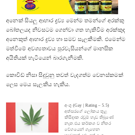
අනෙක් සියලු ආහාර ද්‍රව්‍ය මෙන්ම තමන්ගේ අරක්කු
බෝතලයද නිවසටම ගෙන්වා ගත හැකිවීම අරක්කුද
අනෙකුත් ආහාර ද්‍රව්‍ය හා සමව සැලකීමකි. එමෙන්ම
මත්වීමේ අවශ්‍යතාවය පුරවැසියන්ගේ මානසික
අයිතියක් හැටියෙන් බාරගැනීමකි.
කොවිඩ් නිසා සිදුවුනු තවත් වැදගත්ම වෙනස්කමක්
ලෙස මෙය සැලකිය හැකිය.
අංශු (Gay | Rating – 5.5)
අත්සරගේ ලෝකය තුළ
කිසිදාක රවුම් හැඩ තිබුණේ
නැත.එය කර්කශ ව නිතර
වේගයෙන් ගැහෙන