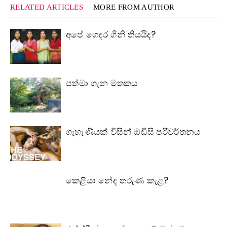
RELATED ARTICLES
MORE FROM AUTHOR
අපේ ගෙදර ගිනි තියයිද?
පත්මා ගැන මතකය
ගැහැණියක් විසින් ඔඩිසි පරිවර්තනය
කෙළියා නේද තරුණ කැළ?