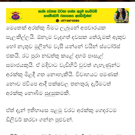
June 16, 2021
මෙතෙක් අරක්කු බීමට ලැබුනේ අපචාරයක
සැලකිල්ලයි. ඕනෑම වැදගත් දවසක තේරුමක් ඇකුව
හෝ නැතුව මුලින්ම වැසී යන්නේ වයින් ස්ටෝර්ස්
එකයි. රට පුරා නඩත්තු කළේ දහම් පාසැල්
සමාජයකුයි. ඒ මදිවාට වැඩිහිටි වුවත් ගැහැණුන්ට
අරක්කු මිළදී ගත නොහැකියි. විවාහයට පමණක්
නොව ජවිපෙ ආදී පක්ෂවල තනතුරු දැරීමටත්
අරක්කු නොබීම සුදුසුකමකි.
ඒත් දැන් ඉතිහාසෙ පළමු වරට අරක්කු ගෙදරටම
ඩිලිවර් කරවා ගන්න පුළුවන්.