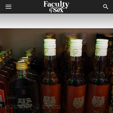
Features
අරක්කුවලට නිදහස