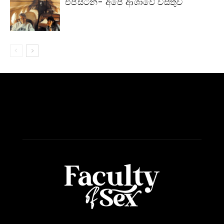
එප්ස්ටීන්- අපේ ආශාවේ වස්තුව