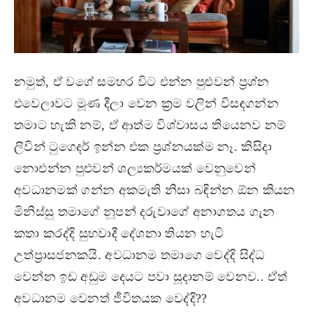
නමුත්, ඒ වගේ සමහර විට එන්න පුළුවන් ප්‍රශ්න
එවෙලාවට මූණ දීලා වෙන ක්‍රම වලින් විසඳගන්න
තමාට හැකි නම්, ඒ ආත්ම විශ්වාසය තියෙනව නම්
ලිවින් ටුගෙදර් ඉන්න එක ප්‍රශ්නයක්ම නෑ. කිසිදා
නොඑන්න පුළුවන් ශල්‍යකර්මයක් වෙනුවෙන්
අවධානමක් ගන්න අකමැති නිසා බඳින්න ඕන කියන
මිනිස්සු තමාගේ නූපන් දරුවාගේ අනාගතය ගැන
කතා කරද්දි සුභවාදී දේශනා තියන හැටි
උත්ප්‍රාසජනකයි. අවධානම තමාගෙ වෙද්දි සිද්ධ
වෙන්න ඉඩ අඩුම දෙයට පවා සූදානම් වෙනව.. ඒත්
අවධානම වෙනත් ජීවිතයක වෙද්දි??