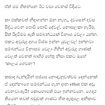
ඒත් මම හිතන්නෙ ඊට වඩා වෙනස් විදියට.
කා එක්කවත් නිදාගන්න ඕන නැහැ, දවසෙන් දවස
සිද්ධ වෙන පොඩි පොඩි දේවල්, නොසලකා හැරීම්,
සිත් රිදවීම්ම ඇති සම්බන්ධයක් විනාශ වෙලා යන්න.
එකට අවුරුදු දහය විස්ස ඉන්න යුවලවල් ඉන්නවා
සම්බන්ධය විනාසම වෙලා ගිහින් අවුරුදු ගාණක්
වෙලත් වෙනත් බාහිර හේතු නිසා එකට ඔහේ
‘කාලය ගෙවන’!
කසාද බැන්දයින් පස්සෙ නොදැනුවත්වම දෙන්නෙක්
ඒ දෙන්නාගෙ සම්බන්ධය ගැන දාන effort එක අඩු
වෙනවා.ඇයි? කොහොමත් එයා ඉන්නවනෙ. ගෙදර
තියෙන තවත් බඩුවක් ගාණට හිත ඇතුලෙ අනිකාව