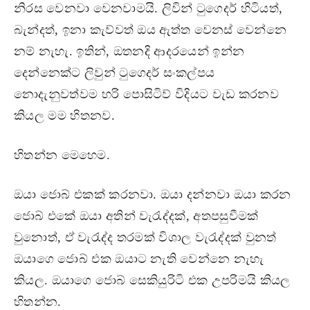
නිරස වෙනවා වෙනවාමයි. ලිවින් ටුගෙදර් හිටියත්,
බැන්දත්, ඉනා කැව්වත් ඔය ඇත්ත වෙනස් වෙන්නෙ
නම් නැහැ. ඉතින්, ඔතනදි ආදරයෙන් ඉන්න
දෙන්නෙක්ට ලිවුන් ටුගෙදර් සංකල්පය
නොදැනුවත්වම හරි පොසිටිව් විදියට වැඩ කරනව
කියල මම හිතනව.
හිතන්න මෙහෙම.
ඔයා ජොබ් එකක් කරනවා. ඔයා දන්නවා ඔයා කරන
ජොබ් එකේ ඔයා අතින් වැරැද්දක්, අතපසුවීමක්
වුනොත්, ඒ වැරැද්ද තරමක් විශාල වැරැද්දක් වුනත්
ඔයාගෙ ජොබ් එක ඔයාට නැති වෙන්නෙ නැහැ
කියල. ඔයාගෙ ජොබ් සෙකියුරිටි එක උපරිමයි කියල
හිතන්න.