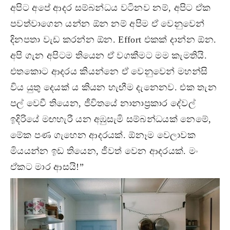
අපිට අපේ ආදර සම්බන්ධය වටිනව නම්, අපිට ඒක
පවත්වාගෙන යන්න ඕන නම් අපිම ඒ වෙනුවෙන්
දිනපතා වැඩ කරන්න ඕන. Effort එකක් දාන්න ඕන.
අපි ගැන අපිටම තියෙන ඒ වගකීමට මම කැමතියි.
එතකොට ආදරය කියන්නෙ ඒ වෙනුවෙන් මහන්සි
විය යුතු දෙයක් ය කියන හැඟීම දැනෙනව. එක තැන
පල් වෙවී තියෙන, ජීවිතයේ නානාප්‍රකාර දේවල්
ඉදිරියේ මඟහැරී යන අඹුසැමි සම්බන්ධයක් නෙමේ,
මේක පණ ගැහෙන ආදරයක්. ඕනෑම වෙලාවක
මියයන්න ඉඩ තියෙන, ජීවත් වෙන ආදරයක්. මං
ඒකට මාර ආසයි!”