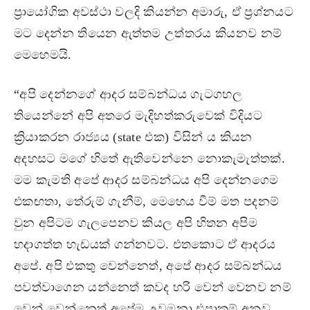
ප්‍රායෝගික අවස්ථා වලදි කියන්න අමාරු, ඒ ප්‍රශ්නයට
මට දෙන්න තියෙන ඇත්තම උත්තරය කියනව නම්
මෙහෙමයි.
“අපි දෙන්නගේ ආදර සම්බන්ධය ගැටගහල
තියෙන්නේ අපි අතරෙ මැදිහත්කරුවෙක් විදියට
ක්‍රියාකරන රාජ්‍යය (state එක) විසින් ය කියන
අදහසට මගේ හිතේ ඇතිවෙන්නෙ නොකැමැත්තක්.
මම කැමති අපේ ආදර සම්බන්ධය අපි දෙන්නගෙම
එකඟතා, තේරුම් ගැනීම්, මෙහෙය වීම් මත පදනම්
වුන අපිටම ගැලපෙනව කියල අපි හිතන අපිම
හදාගත්ත හැඩයක් ගන්නවට. එතකොට ඒ ආදරය
අපේ. අපි එකතු වෙන්නෙත්, අපේ ආදර සම්බන්ධය
පවත්වාගෙන යන්නෙත් කවද හරි වෙන් වෙනව නම්
වෙන් වෙන්නෙත් අපේම උවමනා එපාකම් අනුව.