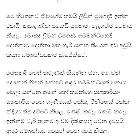
මට හිතෙනව ඒ වගේම තමයි ලිවින් ටුගෙදර් ඉන්න
එකයි, කසාද බඳින එකෙයි ප්‍රදානම, වැදගත්ම වෙනස
කියල. මොකද ලිවින් ටුගෙදර් සම්බන්ධයකදි
දෙන්නාට දෙන්නා මඟ හැරී යන්න තියෙන ඉඩ අඩුයි,
කසාද සම්බන්ධයකට සාපේක්ෂව.
මෙතනදි තවත් කරුණක් කියන්න ඕන. ගොඩක්
දෙනෙක් හිතන් ඉන්නව ආදර සම්බන්ධයක් විනාශ
වෙලා යන්නෙ තමන් හෝ තමන්ගෙ සහකාරියා/
සහකාරිය වෙන ගෑණියෙක් එක්ක, මිනිහෙක් එක්ක
නිදියගත්ත දවසට කියල. රණ්ඩු කරල රණ්ඩු කරල
ඉන්නම බැරි තැනට ආවම දික්කසාද වෙන දවසයි
ආදර සම්බන්ධය අවසන් වෙන දවස කියල.