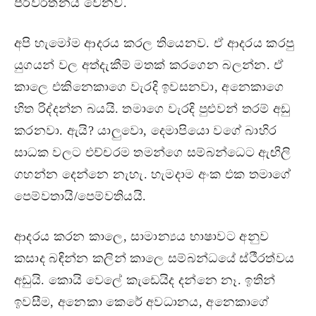
පරිවර්තනය වෙනව.
අපි හැමෝම ආදරය කරල තියෙනව. ඒ ආදරය කරපු
යුගයන් වල අත්දැකීම් මතක් කරගෙන බලන්න. ඒ
කාලෙ එකිනෙකාගෙ වැරදි ඉවසනවා, අනෙකාගෙ
හිත රිද්දන්න බයයි. තමාගෙ වැරදි පුළුවන් තරම් අඩු
කරනවා. ඇයි? යාලුවො, දෙමාපියො වගේ බාහිර
සාධක වලට එච්චරම තමන්ගෙ සම්බන්ධෙට ඇඟිලි
ගහන්න දෙන්නෙ නැහැ. හැමදාම අංක එක තමාගේ
පෙම්වතායි/පෙම්වතියයි.
ආදරය කරන කාලෙ, සාමාන්‍යය භාෂාවට අනුව
කසාද බඳින්න කලින් කාලෙ සම්බන්ධයේ ස්ථීරත්වය
අඩුයි. කොයි වෙලේ කැඩෙයිද දන්නෙ නෑ. ඉතින්
ඉවසීම, අනෙකා කෙරේ අවධානය, අනෙකාගේ