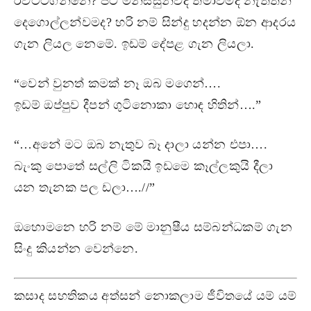
රවට්ටගන්නෙ? පිට මිනිස්සුන්වද තමාවමද නැත්තන්
දෙගොල්ලන්වමද? හරි නම් සින්දු හදන්න ඕන ආදරය
ගැන ලියල නෙමේ. ඉඩම් දේපළ ගැන ලියලා.
“වෙන් වුනත් කමක් නෑ ඔබ මගෙන්….
ඉඩම් ඔප්පුව දීපන් ගුටිනොකා හොඳ හිතින්….”
“…අනේ මට ඔබ නැතුව බෑ දාලා යන්න එපා….
බැංකු පොතේ සල්ලි ටිකයි ඉඩමෙ කෑල්ලකුයි දීලා
යන තැනක පල ඩලා….//”
ඔහොමනෙ හරි නම් මේ මානුෂීය සම්බන්ධකම් ගැන
සිංදු කියන්න වෙන්නෙ.
කසාද සහතිකය අත්සන් නොකලාම ජීවිතයේ යම් යම්