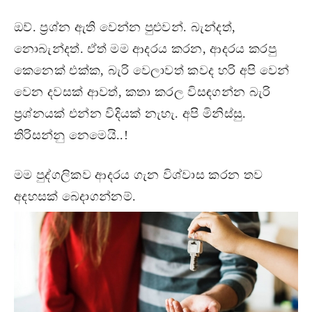
ඔව්. ප්‍රශ්න ඇති වෙන්න පුළුවන්. බැන්දත්,
නොබැන්දත්. ඒත් මම ආදරය කරන, ආදරය කරපු
කෙනෙක් එක්ක, බැරි වෙලාවත් කවද හරි අපි වෙන්
වෙන දවසක් ආවත්, කතා කරල විසඳගන්න බැරි
ප්‍රශ්නයක් එන්න විදියක් නැහැ. අපි මිනිස්සු.
තිරිසන්නු නෙමෙයි..!
මම පුද්ගලිකව ආදරය ගැන විශ්වාස කරන තව
අදහසක් බෙදාගන්නම්.