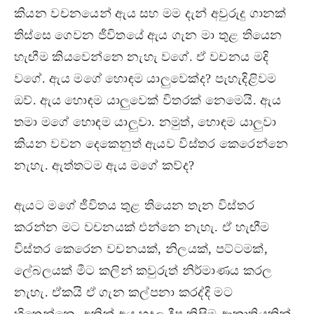
කියන වචනයෙන් ඇය සහ මම දැන් අවුරුදු ගානක්
තිස්සෙ ගෙවන ජීවිතයේ ඇය ගැන මා තුළ තියෙන
හැඟීම කියවෙන්නෙ නැහැ වගේ. ඒ වචනය මදි
වගේ. ඇය මගේ හොඳම යාලුවෙක්ද? පැහැදිළිවම
ඔව්. ඇය හොඳම යාලුවෙක් විතරක් නෙමෙයි. ඇය
තමා මගේ හොඳම යාලුවා. නමුත්, හොඳම යාලුවා
කියන වචන දෙකෙනුත් ඇයව විස්තර කෙරෙන්නෙ
නැහැ. ඇත්තටම ඇය මගේ කව්ද?
ඇයට මගේ ජීවිතය තුළ තියෙන තැන විස්තර
කරන්න මට වචනයක් එන්නෙ නැහැ. ඒ හැඟීම
විස්තර කෙරෙන වචනයක්, නිලයක්, පට්ටමක්,
ලේබලයක් මීට කලින් කවුරුත් නිර්මාණය කරල
නැහැ. ඒකයි ඒ ගැන කල්පනා කරද්දි මට
හිතෙන්නෙ. අනික් අය හදල දීපු කිසිම ආකෘතියකින්