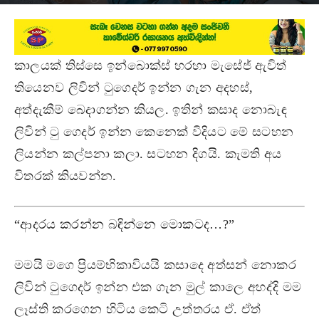
October 26, 2021
කාලයක් තිස්සෙ ඉන්බොක්ස් හරහා මැසේජ් ඇවිත්
තියෙනව ලිවින් ටුගෙදර් ඉන්න ගැන අදහස්,
අත්දැකීම් බෙදාගන්න කියල. ඉතින් කසාද නොබැඳ
ලිවින් ටු ගෙදර් ඉන්න කෙනෙක් විදියට මේ සටහන
ලියන්න කල්පනා කලා. සටහන දිගයි. කැමති අය
විතරක් කියවන්න.
“ආදරය කරන්න බඳින්නෙ මොකටද…?”
මමයි මගෙ ප්‍රියම්භිකාවියයි කසාදෙ අත්සන් නොකර
ලිවින් ටුගෙදර් ඉන්න එක ගැන මුල් කාලෙ අහද්දි මම
ලෑස්ති කරගෙන හිටිය කෙටි උත්තරය ඒ. ඒත්