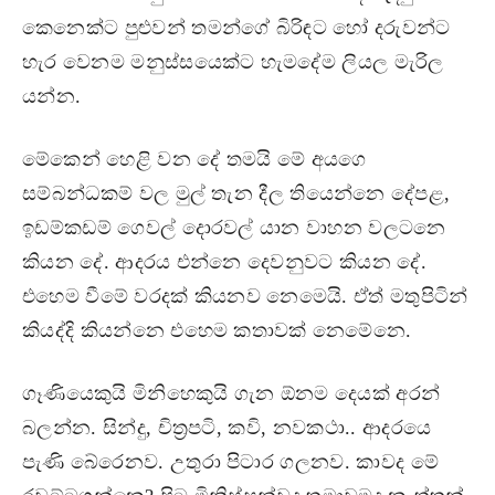
කෙනෙක්ට පුළුවන් තමන්ගේ බිරිඳට හෝ දරුවන්‍ට
හැර වෙනම මනුස්සයෙක්‍ට හැමදේම ලියල මැරිල
යන්න.
මේකෙන් හෙළි වන දේ තමයි මේ අයගෙ
සම්බන්ධකම් වල මුල් තැන දීල තියෙන්නෙ දේපළ,
ඉඩම්කඩම් ගෙවල් දොරවල් යාන වාහන වලටනෙ
කියන දේ. ආදරය එන්නෙ දෙවනුවට කියන දේ.
එහෙම වීමේ වරදක් කියනව නෙමෙයි. ඒත් මතුපිටින්
කියද්දි කියන්නෙ එහෙම කතාවක් නෙමේනෙ.
ගෑණියෙකුයි මිනිහෙකුයි ගැන ඕනම දෙයක් අරන්
බලන්න. සින්දු, චිත්‍රපටි, කවි, නවකථා.. ආදරයෙ
පැණි බේරෙනව. උතුරා පිටාර ගලනව. කාවද මේ