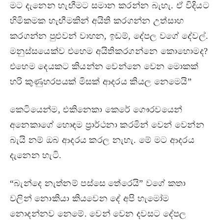
මට දැනෙන හැඟීමට සමාන කරන්න බැහැ. ඒ විදියට
හිමිකමක හැඟීමකින් අයිති කරගන්න උත්සාහ
කරගන්න පුළුවන් වාහන, ඉඩම්, දේපල වගේ දේවල්.
මනුස්සයෙක්ව එහෙම අයිතිකරගන්නෙ කොහොමද?
එහෙම දෙයකට කියන්න වෙන්නෙ වෙන මොකක්
හරි කුණුහරපයක් මිසක් ආදරය කියල නෙමෙයි”
කෙටියෙන්ම, එකිනෙකා කෙරේ ගෞරවයෙන්
අනෙකාගේ හොඳම ප්‍රාර්ථනා කරමින් වෙන් වෙන්න
බැයි නම් ඔබ ආදරය කරල නැහැ. මේ මට ආදරය
දැනෙන හැටි.
“බැන්දෙ නැත්නම් පස්සෙ තේරෙයි” වගේ කතා
වලින් නොකියා කියවෙන දේ අපි හැමෝම
නොදන්නව නෙමේ. වෙන් වෙන දවසට දේපල