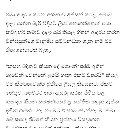
තමා ආදරය කරන කෙනාව අත්සන් කරල තමාව
දාලා යන්න බැරි විදියට ලියා නොගත්තොත් එයා
කවද හරි තමාව දාලා යයි කියල හිතන් ආදරය කරන
මිනිස්සුන්ගෙ මානුෂීය සම්බන්ධතා ගැන නම් මට
හිතාගන්නවත් බැහැ.
“කසාද බඳිනව කියන දේ ගො-න්*ක$ම අතින්
දෙවෙනි වෙන්නේ ළමයි හදන එකට විතරයි” කියල
මම කීපවතාවක්ම බුකියෙ ලියල තියෙනව. ඒකට
හේතුව, මෙච්චර තමා ඇසුරු කරන ජීවිත වල
කසාදය කියන සම්බන්ධයේ ප්‍රායෝජික කටුක ඇත්ත
දකින ගමන්.. නෑ නෑ මට එහෙම වෙන්නෑ මං තමා
මේ කසාද ජීවිතේ කියන ප්‍රශ්නය විසඳගෙන