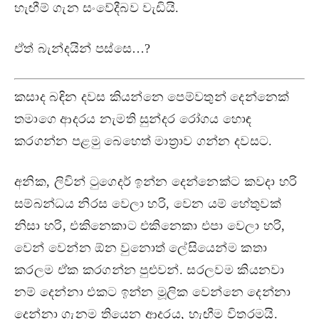
හැඟීම් ගැන සංවේදීබව වැඩියි.
ඒත් බැන්දයින් පස්සෙ…?
කසාද බඳින දවස කියන්නෙ පෙම්වතුන් දෙන්නෙක්
තමාගෙ ආදරය නැමති සුන්දර රෝගය හොඳ
කරගන්න පළමු බෙහෙත් මාත්‍රාව ගන්න දවසට.
අනික, ලිවින් ටුගෙදර් ඉන්න දෙන්නෙක්ට කවදා හරි
සම්බන්ධය නිරස වෙලා හරි, වෙන යම් හේතුවක්
නිසා හරි, එකිනෙකාට එකිනෙකා එපා වෙලා හරි,
වෙන් වෙන්න ඕන වුනොත් ලේසියෙන්ම කතා
කරලම ඒක කරගන්න පුළුවන්. සරලවම කියනවා
නම් දෙන්නා එකට ඉන්න මූලික වෙන්නෙ දෙන්නා
දෙන්නා ගැනම තියෙන ආදරය, හැඟීම විතරමයි.