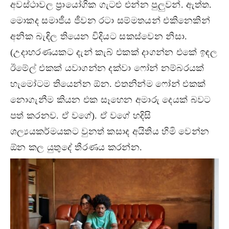
අවස්ථාවල ප්‍රායෝගික ගැටළු එන්න පුලුවන්. ඇත්ත.
මොකද සමාජීය ජීවන රටා සම්මතයන් එකිනෙකින්
අනික බැඳිල තියෙන විදියට සකස්වෙන නිසා.
(උදාහරණයකට දැන් කැබ් එකක් දාගන්න එකේ ඉඳල
ඊමේල් එකක් යවාගන්න දක්වා ෆෝන් නම්බරයක්
හැමෝටම තියෙන්න ඕන. එතනින්ම ෆෝන් එකක්
නොගැනීම කියන එක සෑහෙන අමාරු දෙයක් බවට
පත් කරනව. ඒ වගේ). ඒ වගේ හදිසි
ශල්‍යයකර්මයකට වුනත් කසාද අයිතිය හිමි වෙන්න
ඕන කල යුතුදේ තීරණය කරන්න.