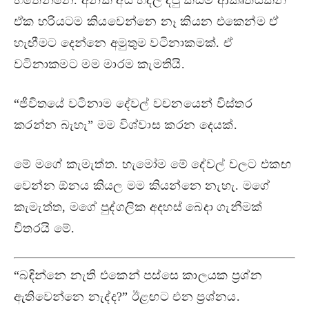
ඒක හරියටම කියවෙන්නෙ නෑ කියන එකෙන්ම ඒ
හැඟීමට දෙන්නෙ අමුතුම වටිනාකමක්. ඒ
වටිනාකමට මම මාරම කැමතියි.
“ජීවිතයේ වටිනාම දේවල් වචනයෙන් විස්තර
කරන්න බැහැ” මම විශ්වාස කරන දෙයක්.
මේ මගේ කැමැත්ත. හැමෝම මේ දේවල් වලට එකඟ
වෙන්න ඕනය කියල මම කියන්නෙ නැහැ. මගේ
කැමැත්ත, මගේ පුද්ගලික අදහස් බෙදා ගැනීමක්
විතරයි මේ.
“බඳින්නෙ නැති එකෙන් පස්සෙ කාලයක ප්‍රශ්න
ඇතිවෙන්නෙ නැද්ද?” ඊළඟට එන ප්‍රශ්නය.