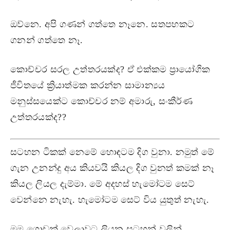
ඔව්නෙ. අපි ගණන් ගත්තෙ නෑනෙ. සතපහකට
ගනන් ගත්තෙ නෑ.
කොච්චර සරල උත්තරයක්ද? ඒ එක්කම ප්‍රායෝගික
ජීවිතයේ ක්‍රියාත්මක කරන්න සාමාන්‍යය
මනුස්සයෙක්ට කොච්චර නම් අමාරු, සංකීර්ණ
උත්තරයක්ද??
සටහන ටිකක් නෙමේ හොඳටම දිග වුනා. නමුත් මේ
ගැන උනන්දු අය කියවයි කියල දිග වුනත් කමක් නෑ
කියල ලියල දැම්මා. මේ අදහස් හැමෝටම සෙට්
වෙන්නෙ නැහැ. හැමෝටම සෙට් විය යුතුත් නැහැ.
මම ගොඩක් වෙලාවට ලියන සටහන් වලින්