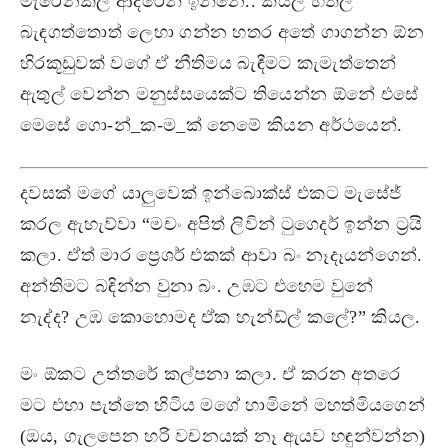
මැරෙනකල් ආදරෙන් ඉන්නෙ.. කියල හිතල
බැඳගත්තොත් ලෙහා ගන්න හතර අතේ ගාගන්න ඕන
හිරකූඩුවක් වගේ ඒ නීතිමය බැඳීමට කැමැත්තෙන්
ඇතුල් වෙන්න මනුස්සයෙක්ට තියෙන්න ඕනේ එසේ
මෙසේ ගො-න්_ක-ම_ක් නෙමේ කියන අර්ථයෙන්.
දවසක් මගේ යාලුවෙක් ඉන්බොක්ස් එකට මැසේජ්
කරල ඇහැව්වා “මචං අපිත් ලිවින් ටුගෙදර් ඉන්න ට්‍රයි
කලා. ඒත් මාර ප්‍රෙශර් එකක් ආවා බං නෑදෑයන්ගෙන්.
අන්තිමට බඳින්න වුනා බං. උඹට එහෙම වුනේ
නැද්ද? උඹ කොහොමද ඒක හැන්ඩ්ල් කලේ?” කියල.
මං ඕකට උත්තරේ කල්පනා කලා. ඒ කරන අතරෙ
මට එහා පැත්තෙ හිටිය මගේ හාමිනේ මහත්මියගෙන්
(ඔය, ගැලපෙන හරි වචනයක් නෑ ඇයව හඳුන්වන්න)