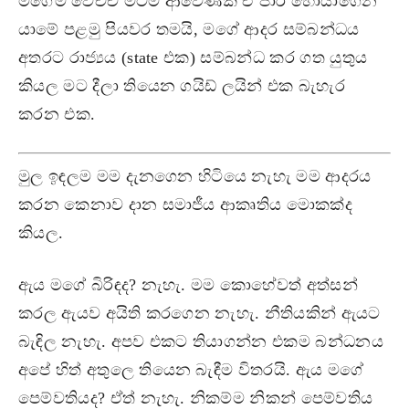
මගේම වෙච්චි මටම ආවේණික ඒ පාර හොයාගෙන
යාමේ පළමු පියවර තමයි, මගේ ආදර සම්බන්ධය
අතරට රාජ්‍යය (state එක) සම්බන්ධ කර ගත යුතුය
කියල මට දීලා තියෙන ගයිඩ් ලයින් එක බැහැර
කරන එක.
මුල ඉඳලම මම දැනගෙන හිටියෙ නැහැ මම ආදරය
කරන කෙනාව දාන සමාජීය ආකෘතිය මොකක්ද
කියල.
ඇය මගේ බිරිඳද? නැහැ. මම කොහේවත් අත්සන්
කරල ඇයව අයිති කරගෙන නැහැ. නීතියකින් ඇයට
බැඳිල නැහැ. අපව එකට තියාගන්න එකම බන්ධනය
අපේ හිත් අතුලෙ තියෙන බැඳීම විතරයි. ඇය මගේ
පෙම්වතියද? ඒත් නැහැ. නිකම්ම නිකන් පෙම්වතිය