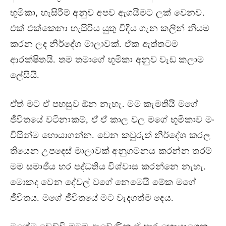
භූමිකා, හැසිරීම් අනුව අපව ඇගයීමට ලක් වෙනව.
එක් එක්කෙනා හැසිරිය යුතු විදිය ගැන කලින් නියම
කරන ලද නිර්දේශ මාලාවක්. ඒක ඇත්තටම
ආරක්ෂිතයි. තම තමාගේ භූමිකා අනුව වැඩ කලාම
ලේසියි.
ඒත් මට ඒ පහසුව ඕන නැහැ. මම කැමතියි මගේ
ජීවිතයේ වටිනාකම්, ඒ ඒ කාල වල මගේ භූමිකාව මං
විසින්ම හොයාගන්න. වෙන කවුරුත් නිර්දේශ කරල
තියෙන උපදෙස් මාලාවක් අනුගමනය කරන්න තරම්
මම සමාජීය හර පද්ධතිය විශ්වාස කරන්නෙ නැහැ.
මොකද වෙන දේවල් වගේ නෙමෙයි මේක මගේ
ජීවිතය. මගේ ජීවිතයේ මට වැදගත්ම දෙය.