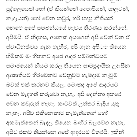
පුද්ගලයෙක් හෝ (ඒ කියන්නේ දෙමාපියන්, යාලුවන්,
නෑදෑයන්) හෝ වෙන කවුරු හරි හදපු නීතියක්
නෙමේ අපේ සම්බන්ධයේ හැඩය තීරණය කරන්නේ.
අපිමයි. ඒ නිදහස, අනෙක් අයගෙන් අපි වෙන් වන ඒ
ස්වාධීනත්වය ගැන හැඟීම, අපි ගැන අපිටම තියෙන
හිමිකම මං හිතනව අපේ ආදර සම්බන්ධයට
සමාජයෙන් නියම කරල තියෙන සාම්ප්‍රදායික උදාසීන
ආකෘතියට හිරවෙනව වෙනුවට හැමදාම නැවුම්
බවක් එක් කරනව කියල. මොකද අපේ ආදරයට
වෙන මැදහත් කරුවො නැහැ. අපි දෙන්නා අතරෙ
වෙන කවුරුත් නැහැ. කාටවත් උත්තර බැඳිය යුතු
නැහැ. අපිව එකිනෙකාට කැමැත්තෙන් හෝ
අකමැත්තෙන් බැඳල තියෙන බාහිර බලවේග නැහැ.
අපිව එකට තියන්නෙ අපේ ආදරයම විතරයි. ඉතින්