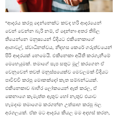
“ආදරය කරපු දෙන්නෙක්ට කවද හරි ආදරයෙන්
වෙන් වෙන්න බැරි නම්, ඒ දෙන්නා අතර තිබිල
තියෙන්නෙ මනුෂ්‍යයන් විදියට එකිනෙකාගේ
ආශාවල්, ස්වාධීනත්වය, නිදහස කෙරේ ගරුත්වයෙන්
පිරි ආදරයක් නෙමෙයි. එකිනෙකා අයිති කරගැනීමේ
මෙහෙයුමක්. තමාගේ සැප සතුට මුල් කරගෙන ඒ
වෙනුවෙන් තවත් මනුස්සයෙක්ව මෙවලමක් විදියට
පාවිච්චි කරපු මොකක්දෝ කැත සම්බන්ධයක්.
එකිනෙකාව බාහිර ලෝකයෙන් ඈත් කරල, ඒ
කෙනාගෙ කැමැත්ත ඇතුව හෝ නැතුව එයාව
හැමදාම තමාගෙම කරගන්න උත්සාහ කරපු බල
අරගලයක්. ඒක මට ආදරය කියල මම අදහස් කරන,