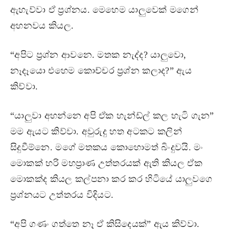
ඇහැව්වා ඒ ප්‍රශ්නය. මෙහෙම යාලුවෙක් මගෙන්
අහනවය කියල.
“අපිට ප්‍රශ්න ආවනෙ. මතක නැද්ද? යාලුවො,
නෑදෑයො එහෙම කොච්චර ප්‍රශ්න කලාද?” ඇය
කිව්වා.
“යාලුවා අහන්නෙ අපි ඒක හැන්ඩ්ල් කල හැටි ගැන”
මම ඇයට කිව්වා. අවුරුදු හත අටකට කලින්
සිදුවීම්නෙ. මගේ මතකය කොහොමත් බිංදුවයි. මං
මොකක් හරි මහප්‍රාණ උත්තරයක් ඇති කියල ඒක
මොකක්ද කියල කල්පනා කර කර හිටියේ යාලුවගෙ
ප්‍රශ්නයට උත්තරය විදියට.
“අපි ගණං ගත්තෙ නෑ ඒ කිසිදෙයක්” ඇය කිව්වා.