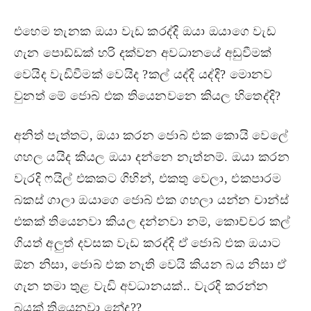
එහෙම තැනක ඔයා වැඩ කරද්දි ඔයා ඔයාගෙ වැඩ
ගැන පොඩ්ඩක් හරි දක්වන අවධානයේ අඩුවීමක්
වෙයිද වැඩිවීමක් වෙයිද ?කල් යද්දි යද්දි? මොනව
වුනත් මේ ජොබ් එක තියෙනවනෙ කියල හිතෙද්දි?
අනිත් පැත්තට, ඔයා කරන ජොබ් එක කොයි වෙලේ
ගහල යයිද කියල ඔයා දන්නෙ නැත්නම්. ඔයා කරන
වැරදි ෆයිල් එකකට ගිහින්, එකතු වෙලා, එකපාරම
බකස් ගාලා ඔයාගෙ ජොබ් එක ගහලා යන්න චාන්ස්
එකක් තියෙනවා කියල දන්නවා නම්, කොච්චර කල්
ගියත් අලුත් දවසක වැඩ කරද්දි ඒ ජොබ් එක ඔයාට
ඕන නිසා, ජොබ් එක නැති වෙයි කියන බය නිසා ඒ
ගැන තමා තුළ වැඩි අවධානයක්.. වැරදි කරන්න
බයක් තියෙනවා නේද??