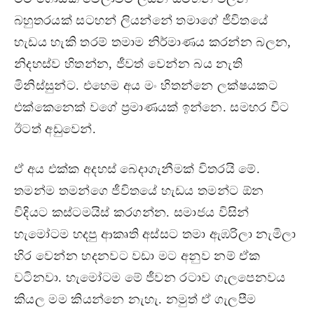
බහුතරයක් සටහන් ලියන්නේ තමාගේ ජීවිතයේ
හැඩය හැකි තරම් තමාම නිර්මාණය කරන්න බලන,
නිදහස්ව හිතන්න, ජීවත් වෙන්න බය නැති
මිනිස්සුන්ට. එහෙම අය මං හිතන්නෙ ලක්ෂයකට
එක්කෙනෙක් වගේ ප්‍රමාණයක් ඉන්නෙ. සමහර විට
ඊටත් අඩුවෙන්.
ඒ අය එක්ක අදහස් බෙදාගැනීමක් විතරයි මේ.
තමන්ම තමන්ගෙ ජීවිතයේ හැඩය තමන්ට ඕන
විදියට කස්ටමයිස් කරගන්න. සමාජය විසින්
හැමෝටම හදපු ආකෘති අස්සට තමා ඇඹරිලා නැමිලා
හිර වෙන්න හදනවට වඩා මට අනුව නම් ඒක
වටිනවා. හැමෝටම මේ ජීවන රටාව ගැලපෙනවය
කියල මම කියන්නෙ නැහැ. නමුත් ඒ ගැලපීම