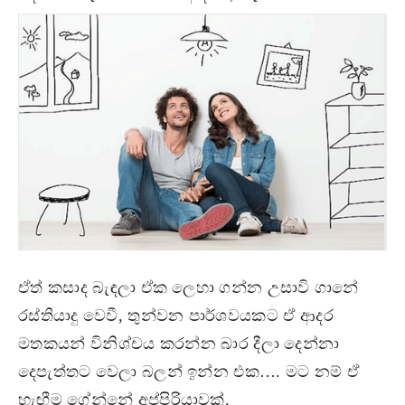
ඒත් කසාද බැඳලා ඒක ලෙහා ගන්න උසාවි ගානේ
රස්තියාදු වෙවී, තුන්වන පාර්ශවයකට ඒ ආදර
මතකයන් විනිශ්චය කරන්න බාර දීලා දෙන්නා
දෙපැත්තට වෙලා බලන් ඉන්න එක…. මට නම් ඒ
හැඟීම ගේන්නේ අප්පිරියාවක්.