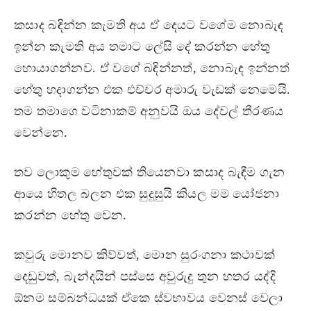
කසාද බඳින්න කැමති අය ඒ දෙයට වගේම නොබැඳ
ඉන්න කැමති අය තමාට ලේසි දේ කරන්න හේතු
හොයාගන්නව. ඒ වගේ බඳින්නත්, නොබැඳ ඉන්නත්
හේතු හදාගන්න එක එච්චර අමාරු වැඩක් නෙමෙයි.
තම තමාගෙ වටිනාකම් අනුවයි ඔය දේවල් තීරණය
වෙන්නෙ.
තව ලොකුම හේතුවක් තියෙනවා කසාද බැඳීම ගැන
ආයෙ හිතල බලන එක සුදුසුයි කියල මම යෝජනා
කරන්න හේතු වෙන.
කවුරු මොනව කිව්වත්, මොන සුරංගනා කථාවක්
දෙඩුවත්, බැන්දයින් පස්සෙ අවුරුදු තුන හතර යද්දි
ඕනම සම්බන්ධයක් ඒකෙ ස්වභාවය වෙනස් වෙලා