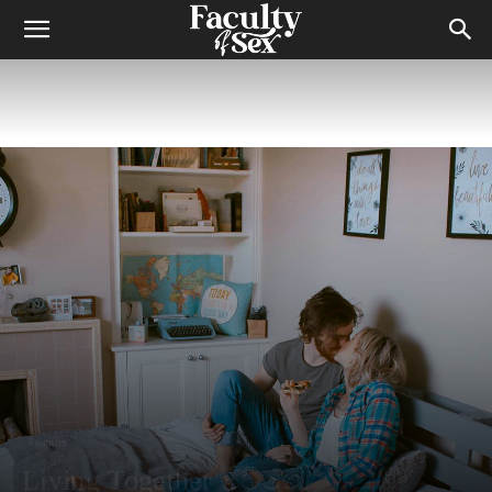
Features
Living Together ජීවිතේ