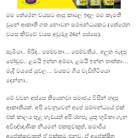
මම තේරෙන වයසට ආපු කාලෙ ඉඳල මම කැමති
වුනේ ආකෘති ගත නොවන සම්බන්ධයකට.(තේරෙන
වයස කිව්වේ වයස අවුරුදු 26න් පස්සෙ).
සැමියා.. බිරිඳ.. පෙම්වතා… පෙම්වතිය.. අලුත බැඳපු
ජෝඩුව.. ළමයි ඉන්න අම්මා, ළමයි ඉන්න තාත්තා…
මැදි වයසේ යුවල… වයසට ගිය වැඩිහිටියො
දෙන්නා..
මේ වචන අස්සෙ තියෙනවා සමාජය විසින් හදපු
ආකෘතියක්. අපි වෙනුවෙන් අපේ සම්බන්ධයේ එක්
එක් කාලය තුළ හැඩයත් අපි රඟපෑ යුතු භූමිකා ගැන
අවිඥ්ඥාණික නියමන් එකතුවකුත්, සමාජීය
අපේක්ෂාවකුත් ඒ එක්කම එනව. ඒ අපේක්ෂිත