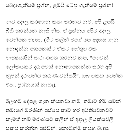
බෙදාගැනීමේ ප්‍රශ්න, ළමයි බෙදා ගැනීමේ ප්‍රශ්න!
මාව අදාල කරගෙන කතා කරනව නම්, අපි ළමයි
බිහි කරන්නෙ නැති නිසා ඒ ප්‍රශ්නය අපිට අදාල
වෙන්නෙ නැහැ. (මීට කලින් මගේ මේ අදහස ගැන
නොදන්න කෙනෙක්ට ඒකට හේතුව එක
වාක්‍යයකින් සාරාංශගත කරනව නම්, “මෙවන්
ලෝකයකට දරුවෙක් නොගෙනෙන්න තරම් අපි
නූපන් දරුවන්ට කරුණාවන්තයි”. ඔබ එකඟ වෙන්න
එපා. ප්‍රශ්නයක් නැහැ).
ඊලඟට දේපළ ගැන කියනවා නම්, තමාට හිමි යමක්
තමාගේ මරණින් පස්සෙ කාට හරි අයිතිවෙනවට
කැමති නම් මරණයට කලින් ඒ අදාල ලියකියවිලි
සකස් කරන්න පුළුවන්. කොටින්ම කසාද බැඳපු