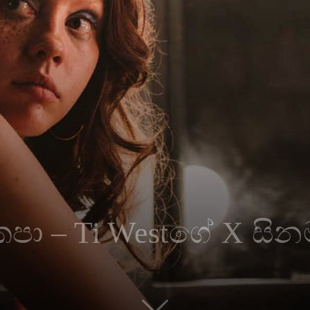
Sex
කපා – Ti Westගේ X සි