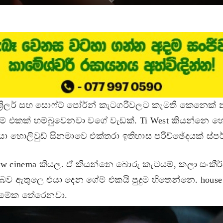
ර් ත්‍රිලර් සහ සොෆ්ට් පෝර්න් කැටගරිවලට කැමති කෙනෙ
ල්ම් එකක් හම්බුවෙනවා වගේ වැඩක්. Ti West කියන්නෙ 
යා හොලිවුඩ් සිනමාවෙ එක්තරා ඉතිහාස පරිච්ඡේදයක් ස්ප
ow cinema කියල. ඒ කියන්නෙ බොරු කැටයම්, කලා සං
ව ඇතුලෙ එයා දෙන ගේම් එකයි පුදුම හිතෙන්නෙ. house o
ට මේක තේරෙනවා.