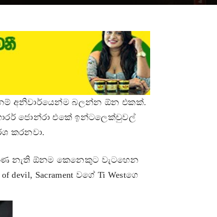
ක් නම් අනිවාර්යෙන්ම බලන්න ඕන එකක්.
හොරර් ජොන්රා එකේ ඉන්ටලෙක්චුවල්
ර්ශ කරනවා.
කීර්ණ නැති ඕනම කෙනෙකුට වැටහෙන
f devil, Sacrament වගේ Ti Westගෙ