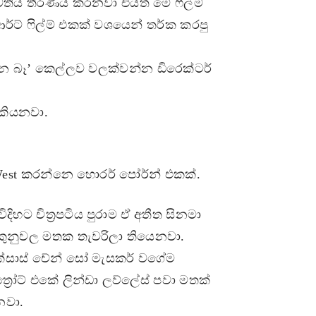
තිය තීරණය කරනවා එයත් මේ ෆිල්ම්
ට් ෆිල්ම් එකක් වශයෙන් තර්ක කරපු
න්න බෑ’ කෙල්ලව වලක්වන්න ඩිරෙක්ටර්
කියනවා.
West කරන්නෙ හොරර් පෝර්න් එකක්.
ිදිහට චිත්‍රපටිය පුරාම ඒ අතීත සිනමා
ුනුවල මතක තැවරිලා තියෙනවා.
්සාස් චේන් සෝ මැසකර් වගේම
්ත්‍රෝට් එකේ ලින්ඩා ලව්ලේස් පවා මතක්
වා.