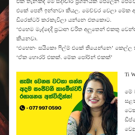
එක තැනකදි මේ සදාචාර ප්‍රශ්නයක පෙලෙන පෙම්ව
එකේ පෙනී ඉන්නවා කියල. මෙච්චර වෙලා මේක ආර්
ඩිරෙක්ටර් කරකැවිලා යන්නෙ එතකොට.
‘එහෙම මැද්දෙදි ප්‍රධාන චරිත අලුතෙන් එකතු වෙ
කියනවා.
‘එහෙනං සයිකො ෆිල්ම් එකේ තියෙන්නෙ’ කෙල්ල 
‘ඒක හොරර් එකක්. මේක පෝර්න් එකක්’
Ti 
මේ ව
සළක
ටෙක
ඩීප
වෙන