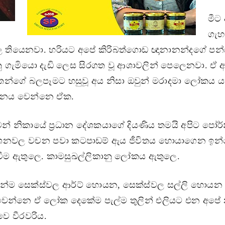
මීට
ගැහ
ියෙනවා. හරියට අපේ කිරිබත්ගොඩ ඥානානන්දගේ පන්සල 
ු ගැමියො දැඩි ලෙස සිරගත වූ ආශාවලින් පෙලෙනවා. ඒ
ගේ බලපෑමට හසුවූ අය නිසා ඔවුන් මරාදමා ලෝකය යහප
යානය වෙන්නෙ ඒක.
න් නිකායේ ප්‍රධාන දේශකයාගේ දියණිය තමයි අපිට පෝර්න
දේශනවල වචන පවා කටපාඩම් ඇය ජීවිතය හොයාගෙන ඉන
මත්වීම ඇතුලෙ. කාමසුඛල්ලිකානු ලෝකය ඇතුලෙ.
ෙන්ම සෙක්ස්වල ආර්ට් හොයන, සෙක්ස්වල සල්ලි හොයන 
රි වෙන්නෙ ඒ ලෝක දෙකේම පැල්ම තුලින් එලියට එන අප
ෙ වීරවරිය.