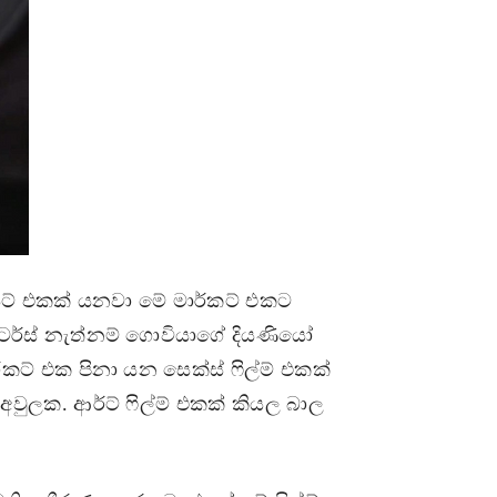
ෙට් එකක් යනවා මේ මාර්කට් එකට
ටර්ස් නැත්නම් ගොවියාගේ දියණියෝ
ර්කට් එක පිනා යන සෙක්ස් ෆිල්ම් එකක්
වුලක. ආර්ට් ෆිල්ම් එකක් කියල බාල