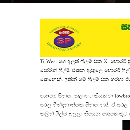
Ti West ගෙ අලුත් ෆිල්ම් එක X. හොර
පෝර්න් ෆිල්ම් එකක ඇතුලෙ හොරර් ෆි
කෙනෙක්. ඉතින් මේ ෆිල්ම් එක හරහා එ
එයාගෙ සිනමා කලාවට කියනවා lowbr
සරල වින්දනාත්මක සිනමාවක්. ඒ සරල බ
කලින් ෆිල්ම් බලලා තියෙන කෙනෙකු