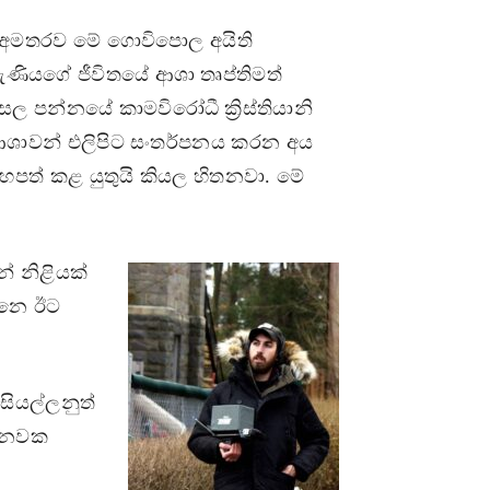
 අමතරව මේ ගොවිපොල අයිති
ැණියගේ ජීවිතයේ ආශා තෘප්තිමත්
පන්නයේ කාමවිරෝධී ක්‍රිස්තියානි
 ආශාවන් එලිපිට සංතර්පනය කරන අය
ත් කළ යුතුයි කියල හිතනවා. මේ
් නිළියක්
්නෙ ඊට
සියල්ලනුත්
ේ නවක