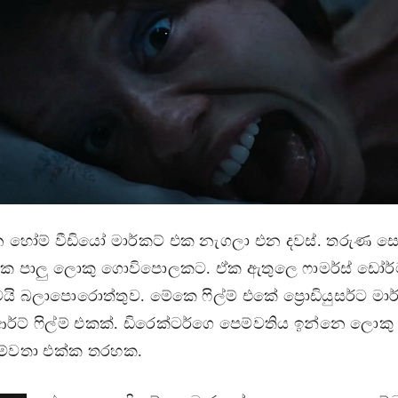
ෙ හෝම් වීඩියෝ මාර්කට් එක නැගලා එන දවස්. තරුණ ස
ාතක පාලු ලොකු ගොවිපොලකට. ඒක ඇතුලෙ ෆාමර්ස් ඩෝර්
තමයි බලාපොරොත්තුව. මේකෙ ෆිල්ම් එකේ ප්‍රොඩියුසර්ට මා
ට් ෆිල්ම් එකක්. ඩිරෙක්ටර්ගෙ පෙම්වතිය ඉන්නෙ ලොකු අ
ෙම්වතා එක්ක තරහක.