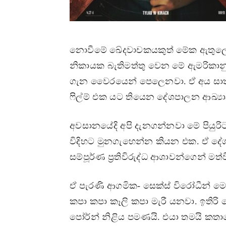
නොවීමේ ඛේදවාචකයකුත් මේක ඇතුලෙ ත
නිකායක බැතිමත්තු වෙන මේ ඇමරිකාන
ගැන වෛරයෙන් පෙලෙනවා. ඒ අය සාතන්
ෆිල්ම් එක යට තියෙන දේශපාලන ආඛ්‍
අවසානයේදි අපි දැනගන්නවා මේ පියුරිට
විදිහට මුනගැහෙන්න කියන එක. ඒ 
සම්පූර්ණ ප්‍රතිවිරුද්ධ ආශාවන්ගෙන් 
ඒ පැරණි ආගමික- සෙක්ස් විරෝධීන් ම
කපා කපා කෑලි කපා මැරී යනවා. ඉති
පෝර්න් නිළිය පමණයි. එයා තමයි කතාව