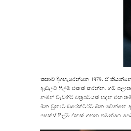
කතාව දිගහැරෙන්නෙ 1979. ඒ කියන්න
ඇඩල්ට් ෆිල්ම් එකක් කරන්න. ගම් පල
නමින් වැඩිහිටි චිත්‍රපටියක් හදන එක 
ඕන වුනාට ඩිරෙක්ටර්ට ඕන වෙන්නෙ ආර්
සෙක්ස් ෆිල්ම් එකක් ගහන තමන්ගෙ ප