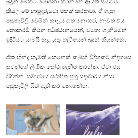
බුදුන් මේකට යෝජනා කරන්නෙ ආයතී සංවරය
කියල මේ හාමුදුරුවො මතක් කරනවා. ඒ ගැන
පසුතැවිලි වෙමින් කාලය ගත නොකර, නැවත එය
නොකරමි කියන අධිෂ්ඨානයෙන්, වටහා ගැනීමෙන්
ඉදිරියට යාමයි කළ යුතු හැටියෙන් බුදුන් කියන්නෙ.
ඒක හින්ද කැමති කෙනෙක් කැමති විදිහකට නිදහසේ
තමන්ගේ ලිංගික තෝරාගැනීම් කරන්න. ඒවා රස
විඳින්න. සමාජයේ ස්ථාපිත පුහු සදාචාරය නිසා
පසුතැවිලි සිත් ඇති කර නොගන්න.