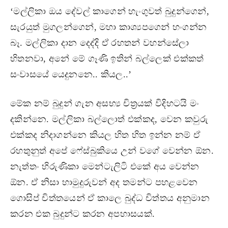
‘මල්ලිකා ඔය දේවල් කාගෙන් හැංගුවත් බුදුන්ගෙන්,
සැරයුත් මුගලන්ගෙන්, මහා කාශ්‍යපගෙන් හංගන්න
බෑ. මල්ලිකා දාන දෙද්දි ඒ රහතන් වහන්සේලා
හිතනවා, අනේ මේ ගෑණි ඉතින් බල්ලෙක් එක්කත්
සංවාසයේ යෙදුනනෙ.. කියල..’
මේක නම් බුදුන් ගැන අසභ්‍ය චිත්‍රයක් විදිහටයි මං
දකින්නෙ. මල්ලිකා බල්ලොත් එක්කද, වෙන කවුරු
එක්කද නිදාගන්නෙ කියල හිත හිත ඉන්න නම් ඒ
රහතුනුත් අපේ ෆේස්බුකියෙ උන් වගේ වෙන්න ඕන.
නැත්තං හිරුණිකා මෙන්ටැලිටි එකේ අය වෙන්න
ඕන. ඒ නිසා හාමුදුරුවන් අද තමන්ට පහළවෙන
ගොසිප් චිත්තයෙන් ඒ කාලෙ බුද්ධ චිත්තය අනුමාන
කරන එක බුදුන්ට කරන අපහාසයක්.