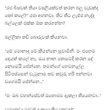
‘රජ බිසවක් තියා වසලි‍යක්වත් කරන බලු වැඩක්ද
තෝ කලේ?’ රජා අහනවා. තිට තිට ලැජ්ජ නැද්ද
බල්ලෙක් එක්ක ඕක කරගන්න?
මල්ලිකා තඩි ‍බොරුවක් කියනවා.
‘මේ මොනාද මේ කියන්නෙ සුවාමිනි. මං එහෙම
දෙයක් කලේ නෑ. ඔය නාන තොටේදි කරන දේ
නෙමෙයි පේන්නෙ. තමන්ගේ හෙවනැල්ල
පිටිපස්සෙන් වැටුනාම තව කවුරු හරි ඉන්නවා
වගෙමයි පේන්නෙ..’
‘මං ඔබ වහන්සේවත් ඔ‍හොමම දැකලා තියෙනවා..’
‘මොනවා මාවත් දැකලා තියෙනවද?’