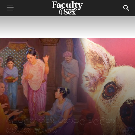
Features
බල්ලෙක් හින්ද කෝසල මල්ලිකා
සතියක් අපායෙ