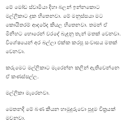
මේ මෝඩ ස්වාමියා දිහා බලන් ඉන්නකොට
මල්ලිකාට දුක හිතෙනවා. මේ මනුස්සයා මට
කොයිතරම් ආදරේද කියල හිතෙනවා. තමන් ඒ
මිනිහට හොරෙන් වරදේ බැඳුනු තැන් මතක් වෙනවා.
විශේෂයෙන් අර බල්ලා එක්ක කරපු සංවාසය මතක්
වෙනවා.
කරුමෙට මල්ලිකාට මැරෙන්න කලින් ඇතිවෙන්නෙ
ඒ කණස්සල්ල.
මල්ලිකා මැරෙනවා.
මෙතනදි මේ බණ කියන හාමුදුරුවො පුදුම චිත්‍රයක්
මවනවා.