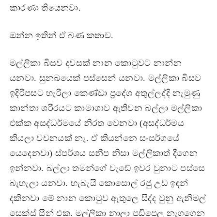
කාරණා තියෙනවා.
ඔන්න ඉතින් ඒ බණ කතාව.
මල්ලිකා බිසව දවසක් නාන කොටුවට නාන්න
යනවා. සුනඛයෙක් පස්සෙන් යනවා. මල්ලිකා බිසව
ඉදිරිපසට හැරිලා කෙණ්ඩා ප්‍රදේශ අතුල්ලද්දි නැමුණු
කාන්තා ශරීර‍යට කාමාශාව ඇතිවන බල්ලා මල්ලිකා
එක්ක අසද්ධර්මයේ නිරත වෙනවා (අසද්ධර්මය
කියලා වචනයක් නෑ. ඒ කියන්නෙ සංසර්ගයේ
යෙදෙනවා) ස්පර්ශය සනීප නිසා මල්ලිකාත් දීගෙන
ඉන්නවා. බල්ලා තමන්ගේ වැඩේ ඉවර වුනාට පස්සෙ
බැහැලා යනවා. හැබැයි කොසොල් රජු උඩ ඉඳන්
දකිනවා මේ නාන කොටුව ඇතුලෙ සිද්ද වුනු ඇනිමල්
සෙක්ස් සීන් එක. මල්ලිකා නාලා පඩිපෙල නැගගෙන