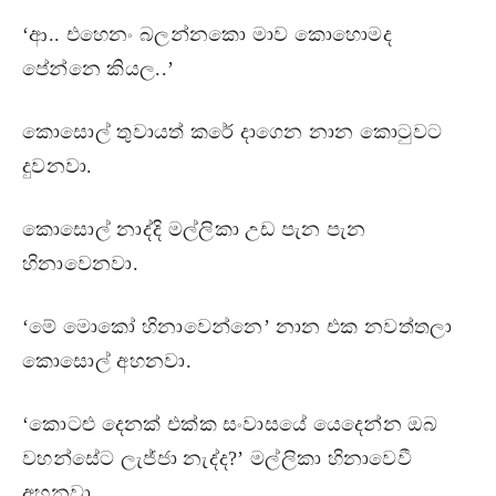
‘ආ.. එහෙනං බලන්නකො මාව කොහොමද
පේන්නෙ කියල..’
කොසොල් තුවායත් කරේ දාගෙන නාන කොටුවට
දුවනවා.
කොසොල් නාද්දි මල්ලිකා උඩ පැන පැන
හින‍ාවෙනවා.
‘මේ මොකෝ හිනාවෙන්නෙ’ නාන එක නවත්තලා
කොසොල් අහනවා.
‘කොටළු දෙනක් එක්ක සංවාසයේ යෙදෙන්න ඔබ
වහන්සේට ලැජ්ජා නැද්ද?’ මල්ලිකා හිනාවෙවී
අහනවා.