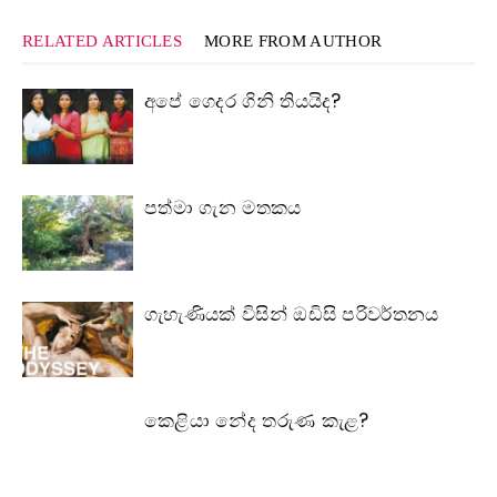
RELATED ARTICLES
MORE FROM AUTHOR
අපේ ගෙදර ගිනි තියයිද?
පත්මා ගැන මතකය
ගැහැණියක් විසින් ඔඩිසි පරිවර්තනය
කෙළියා නේද තරුණ කැළ?