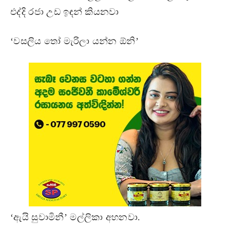
එද්දි රජා උඩ ඉඳන් කියනවා
‘වසලිය තෝ මැරිලා යන්න ඕනි’
‘ඇයි සුවාමිනී’ මල්ලිකා අහනවා.