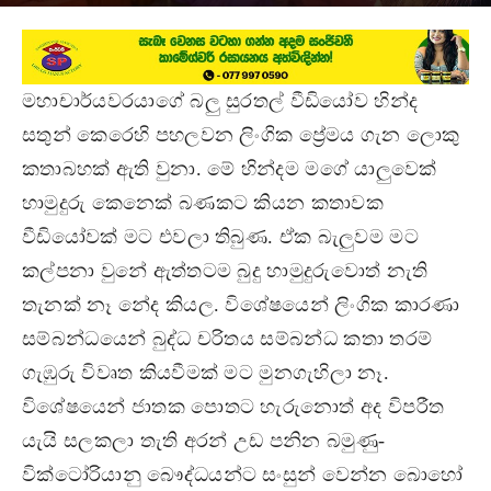
December 25, 2022
මහාචාර්යවරයාගේ බලු සුරතල් වීඩියෝව හින්ද
සතුන් කෙරෙහි පහලවන ලිංගික ප්‍රේමය ගැන ලොකු
කතාබහක් ඇති වුනා. මේ හින්දම මගේ යාලුවෙක්
හාමුදුරු කෙනෙක් බණකට කියන කතාවක
වීඩියෝවක් මට එවලා තිබුණ. ඒක බැලුවම මට
කල්පනා වුනේ ඇත්තටම බුදු හාමුදුරුවොත් නැති
තැනක් නෑ නේද කියල. විශේෂයෙන් ලිංගික කාරණා
සම්බන්ධයෙන් බුද්ධ චරිතය සම්බන්ධ කතා තරම්
ගැඹුරු විවෘත කියවීමක් මට මුනගැහිලා නෑ.
විශේෂයෙන් ජාතක පොතට හැරුනොත් අද විපරීත
යැයි සලකලා තැති අරන් උඩ පනින බමුණු-
වික්ටෝරියානු බෞද්ධයන්ට සංසුන් වෙන්න බොහෝ