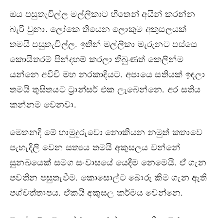
ඔය පසුතැවිල්ල මල්ලිකාට හිතෙන් අයින් කරන්න
බැරි වුනා. ලෝකෙ තියෙන ලොකුම අකුසලයක්
තමයි පසුතැවිල්ල. ඉතින් මල්ලිකා මැරුනට පස්සෙ
කොයිතරම් පින්දහම් කරලා තිබුණත් කෙලින්ම
යන්නෙ අවීචි මහ නරකාදියට. අපායෙ සතියක් ඉඳලා
තමයි තුසිතයට ට්‍රාන්සර් එක ලැබෙන්නෙ. අර සතිය
කන්නම වෙනවා.
මෙතනදි මේ හාමුදුරුවො නොකියන නමුත් කතාවෙ
පැහැදිලි වෙන සත්‍යය තමයි අකුසලය වන්නේ
සුනඛයෙක් සමග සංවාසයේ යෙදීම නෙමෙයි. ඒ ගැන
පවතින පසුතැවීම. කොසොල්ට බොරු කීම ගැන ඇති
පශ්චත්තාපය. ඒකයි අකුසල කර්මය වෙන්නෙ.