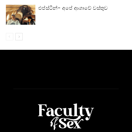
එප්ස්ටීන්- අපේ ආශාවේ වස්තුව