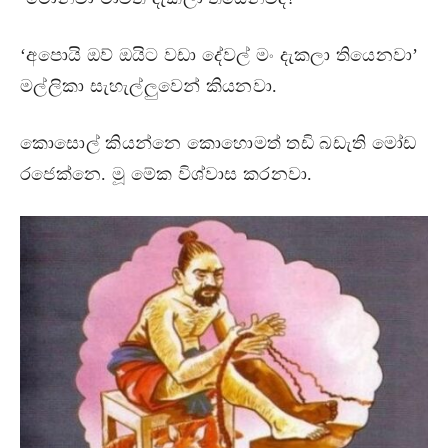
‘අපොයි ඔව් ඔයිට වඩා දේවල් මං දැකලා තියෙනවා’
මල්ලිකා සැහැල්ලුවෙන් කියනවා.
කොසොල් කියන්නෙ කොහොමත් තඩි බඩැති මෝඩ
රජෙක්නෙ. මූ මේක විශ්වාස කරනවා.