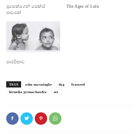
පූසෙක්ගෙන් සෙක්ස්
The Ages of Lulu
පාඩමක්
පාරමිතාව
TAGS
ashu marasinghe
dog
featured
hirunika premachandra
sex