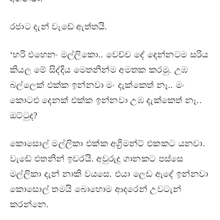
රජාට දැන් වැඩේ ඇත්තයි.
‘හරි එහෙනං මල්ලිකො.. වෙච්ච දේ දෙන්නටම සරිය
කියල මේ සිද්දිය මෙතනින්ම අමතක කරමු. උඹ
බල්ලෙක් එක්ක ඉන්නවා මං දැක්කෙත් නෑ.. මං
කොටළු දෙනක් එක්ක ඉන්නවා උඹ දැක්කෙත් නෑ..
ඔට්ටුද?
කොසොල් මල්ලිකා එක්ක අග්‍රිමන්ට් එකකට යනවා.
වැඩේ එතනින් ඉවරයි. අවුරුදු ගානකට පස්සෙ
මල්ලිකා දැන් නාකි වයසෙ. එයා ලෙඩ ඇදේ ඉන්නවා
කොසොල් තමයි බොහොම ආදරෙන් උවටැන්
කරන්නෙ.