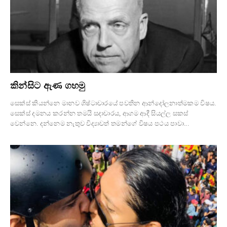
කින්සිට ඇණ ගහමු
සෙක්ස් කියන්නෙ මානව ශිෂ්ටාචාරයේ පවතින ආන්දෝලනාත්මකම විෂය.
සෙක්ස් දමනය කරන්න තමයි සදාචාරය, ආගම ආදී සියල්ල සකස්
වෙන්නෙ. දන්නෙම නැතුව විද්‍යාවත් තමන්ගේ විෂය පථය පාවා...