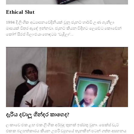
Ethical Slut
1994 දි ලිංගික අධ්‍යාපනවේදිනියක් වුනු ජැනට් හාර්ඩි උණ ගැනිලා
මාසයක් විතර ඇඳේ ඉන්නවා. ජැනට් කියන විදිහට ලෙඩේට කොඩේන්
කෝෆ් සිරප් බීලා එයා හොඳටම ‘වැදිලා’...
දැරිය දවාලූ ගින්දර කාගෙද?
ලංකාවෙ එක ළඟ එක ලිංගික අර්බුද තුනක් ඉස්මතු වුනා. සෙක්ස් චැට්
එකක බලහත්කාරය කියන උපරි ව්‍යුහයේ තැනකින් පටන් ගත්ත අසහනය