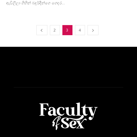
ඇවිලිලා ගිහින් බදුර්දීන්ගෙ ගෙදර...
2
3
4