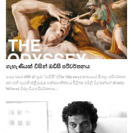
ගැහැණියක් විසින් ඔඩිසි පරිවර්තනය
මෙය වසර 400 ක් පුරා "ඔඩිසි" (The Odyssey) කාව්‍යයේ සිංහල පරිවර්තන
සහ එහි පැවති ස්ත්‍රී පුරුෂ පක්ෂපාතීත්වය පිළිබඳ එමිලි විල්සන්ගේ (Emily
Wilson) විප්ලවීය පරිවර්තනය...