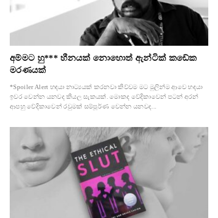
අම්මට හු*** හීනයක් නොහොත් ඇන්ටික් කඩේක
මරණයක්
*Spoiler Alert හඳයා නාට්‍යයක් කරනවා කිව්වම මට මුලින්ම ආවෙ හඳයා
ඉවර වෙන්න යනවද කියල සැකයක්. මොකද වේදිකාවෙන් පටන් අරන්
ආපහු වේදිකාවෙන් රවුමක් සම්පූර්ණ වෙන්න යනවද...