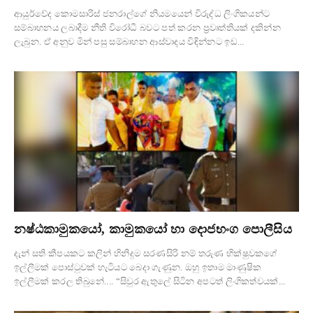
ආයුර්වේද කොමසාරිස් ජනරාල්ගේ නියමයෙන් විරුද්ධ ලිංගිකයන්ට
සම්බාහනය ලබාදීම නීති විරෝධී බවට පත් කරන ප්‍රවෘත්තියක් දකින්න
ලැබුන. ඒ අනුව මින් පසු සම්බාහන ආස්වාදය විඳින්නට ඉඩ...
නෂ්ඨකාමුකයෝ, කාමුකයෝ හා දොජභංග පොලීසිය
දැන් සති කීපයකට කලින් හිනිදුම සරණසිරි නම් තරුණ භික්ෂුවකගේ
ඉල්ලීමක් පොස්ටුවක් හැටියට බෙදා ගැණුන. ඔහු ඉතාම මාණුෂික
ඉල්ලීමක් කරල තිබුනේ.... “සිවුර ඇතුලේ සිටින අපටත් ලිංගිකත්වයක්...