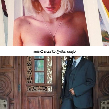
ආබාධිතයන්ට ලිංගික සතුට