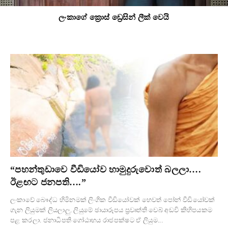
ලංකාගේ ක්‍රොස් ඩ්‍රෙසින් ලීක් වෙයි
“පහන්තුඩාවෙ වීඩියෝව හාමුදුරුවොත් බලලා….
ඊළඟට ජනපති….”
ලංකාවේ බෞද්ධ හිමිනමක් ලිංගික වීඩියෝවක් හෙවත් පෝන් වීඩියෝවක්
ගැන ලියුමක් ලියලාලු. ලියුමේ ඡායාරූපය ප්‍රවෘත්ති වෙබ් අඩවි කිහිපයකම
පළ කරලා. ජනාධිපති ගෝඨාභය රාජපක්ෂට ඒ ලියුම...