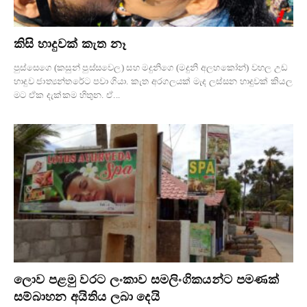
කිසි හාදුවක් කැත නෑ
පුස්සෙගෙ (කසුන් පුස්සවෙල) සහ මදුනිගෙ (මදුනි අලහකෝන්) වහල උඩ
හාදුව ජාත්‍යන්තරේට පවා ගියා. කැත අරගලයක් මැද ලස්සන හාදුවක් කියල
මට ඒක දැක්කම හිතුන. ඒ...
ලොව පළමු වරට ලංකාව සමලිංගිකයන්ට පමණක්
සම්බාහන අයිතිය ලබා දෙයි