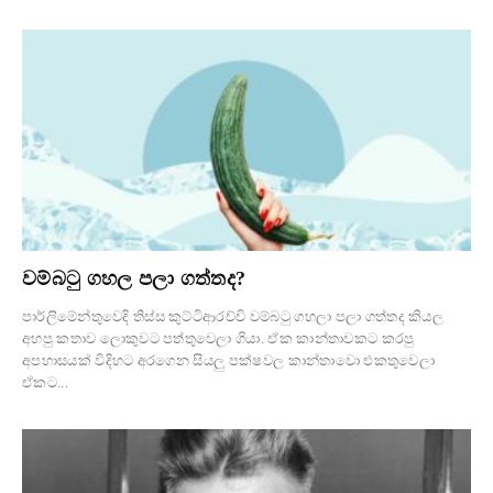
වම්බටු ගහල පලා ගත්තද?
පාර්ලිමේන්තුවෙදි තිස්ස කුට්ටිආරච්චි වම්බටු ගහලා පලා ගත්තද කියල
අහපු කතාව ලොකුවට පත්තුවෙලා ගියා. ඒක කාන්තාවකට කරපු
අපහාසයක් විදිහට අරගෙන සියලු පක්ෂවල කාන්තාවො එකතුවෙලා
ඒකට...