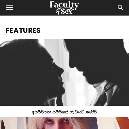
FEATURES
අසම්මතය සම්මතේ හැඩයට කැපීම